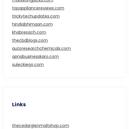
topappliancereviews.com
trickytechupdates.com
hindiabhimaan.com
khabresach.com
thecbdblogs.com
autoresearchchemicals.com
apnabusinesskaro.com
suleckiego.com
Links
thecedarglenmaltshop.com