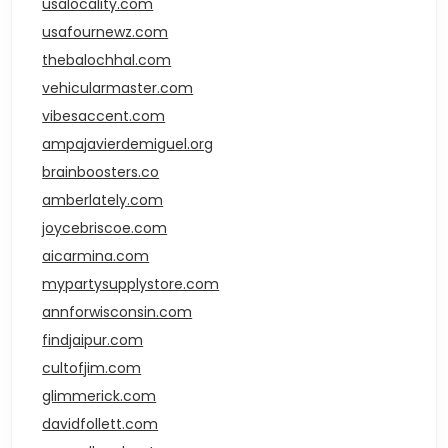
usalocality.com
usafournewz.com
thebalochhal.com
vehicularmaster.com
vibesaccent.com
ampajavierdemiguel.org
brainboosters.co
amberlately.com
joycebriscoe.com
aicarmina.com
mypartysupplystore.com
annforwisconsin.com
findjaipur.com
cultofjim.com
glimmerick.com
davidfollett.com