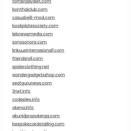
tombradydiet.com
bonthaiclub.com
casusbelli-mod.com
bookplatesociety.com
lebnewsmedia.com
sonosonora.com
linkuusinternasional1.com
friendsroll.com
spiderclothing.net
wondergadgetsshop.com
seatgurunews.com
3net.info
codeplex.info
okena.info
akunidpropokerqq.com
bespokecardetailing.com