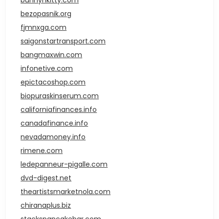
bezopasnik.org
fjmnxga.com
saigonstartransport.com
bangmaxwin.com
infonetive.com
epictacoshop.com
biopuraskinserum.com
californiafinances.info
canadafinance.info
nevadamoney.info
rimene.com
ledepanneur-pigalle.com
dvd-digest.net
theartistsmarketnola.com
chiranaplus.biz
stackspancakebar.com