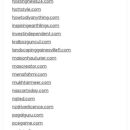
hostingnews24.com
hottstyle.com
howtodiyanything.com
inspiringearthlings.com
investindependent.com
kralbozguncu1.com
landscapinggainesvillefl.com
maisonhauturier.com
mascreator.com
menafahmi.com
mukhtarmeer.com
nascartoday.com
nqted.com
nzdriverlicence.com
pagalguru.com
pcegame.com