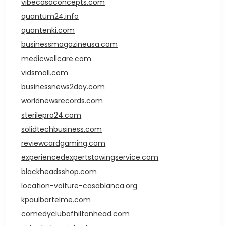
vibecasaconcepts.com
quantum24.info
quantenki.com
businessmagazineusa.com
medicwellcare.com
vidsmall.com
businessnews2day.com
worldnewsrecords.com
sterilepro24.com
solidtechbusiness.com
reviewcardgaming.com
experiencedexpertstowingservice.com
blackheadsshop.com
location-voiture-casablanca.org
kpaulbartelme.com
comedyclubofhiltonhead.com