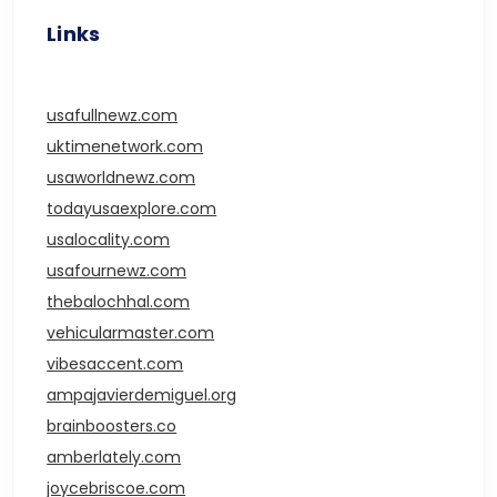
Links
usafullnewz.com
uktimenetwork.com
usaworldnewz.com
todayusaexplore.com
usalocality.com
usafournewz.com
thebalochhal.com
vehicularmaster.com
vibesaccent.com
ampajavierdemiguel.org
brainboosters.co
amberlately.com
joycebriscoe.com