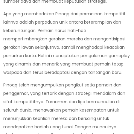
sumber daya dan membuat keputusan strategis.
Apa yang membedakan Pinoqq dari permainan kompetitif
lainnya adalah perpaduan unik antara keterampilan dan
keberuntungan. Pemain harus hati-hati
mempertimbangkan gerakan mereka dan mengantisipasi
gerakan lawan selanjutnya, sambil menghadapi keacakan
penarikan kartu. Hal ini menciptakan pengalaman gameplay
yang dinamis dan menarik yang membuat pemain tetap
waspada dan terus beradaptasi dengan tantangan baru.
Pinoqq telah mengumpulkan pengikut setia pemain dan
penggemar, yang tertarik dengan strategi mendalam dan
sifat kompetitifnya. Turnamen dan liga bermunculan di
seluruh dunia, menawarkan pemain kesempatan untuk
menunjukkan keahlian mereka dan bersaing untuk
mendapatkan hadiah uang tunai. Dengan munculnya