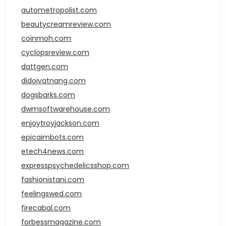
autometropolist.com
beautycreamreview.com
coinmoh.com
cyclopsreview.com
dattgen.com
didoivatnang.com
dogsbarks.com
dwmsoftwarehouse.com
enjoytroyjackson.com
epicaimbots.com
etech4news.com
expresspsychedelicsshop.com
fashionistani.com
feelingswed.com
firecabal.com
forbessmagazine.com