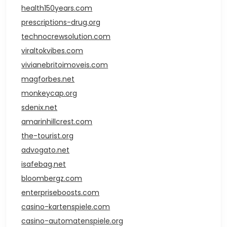
health150years.com
prescriptions-drug.org
technocrewsolution.com
viraltokvibes.com
vivianebritoimoveis.com
magforbes.net
monkeycap.org
sdenix.net
amarinhillcrest.com
the-tourist.org
advogato.net
isafebag.net
bloombergz.com
enterpriseboosts.com
casino-kartenspiele.com
casino-automatenspiele.org