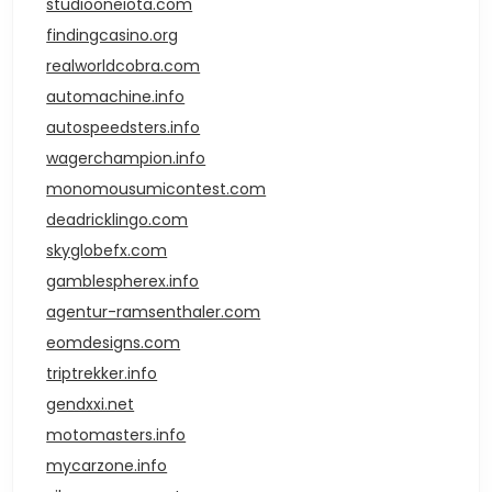
studiooneiota.com
findingcasino.org
realworldcobra.com
automachine.info
autospeedsters.info
wagerchampion.info
monomousumicontest.com
deadricklingo.com
skyglobefx.com
gamblespherex.info
agentur-ramsenthaler.com
eomdesigns.com
triptrekker.info
gendxxi.net
motomasters.info
mycarzone.info