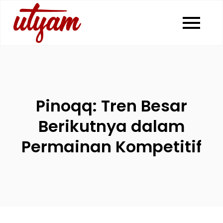
Skip
to
Situs Judi Online
Temukan situs judi online gampang
content
menang dengan banyak pilihan
Gampang Menang
game. Mainkan berbagai permainan
dengan peluang menang tinggi dan
dengan Banyak
raih kemenangan besar.
Pilihan Game
Pinoqq: Tren Besar
Berikutnya dalam
Permainan Kompetitif