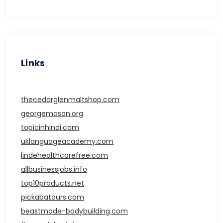
Links
thecedarglenmaltshop.com
georgemason.org
topicinhindi.com
uklanguageacademy.com
lindehealthcarefree.com
allbusinessjobs.info
top10products.net
pickabatours.com
beastmode-bodybuilding.com