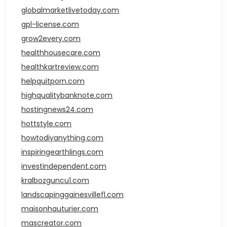
globalmarketlivetoday.com
gpl-license.com
grow2every.com
healthhousecare.com
healthkartreview.com
helpquitporn.com
highqualitybanknote.com
hostingnews24.com
hottstyle.com
howtodiyanything.com
inspiringearthlings.com
investindependent.com
kralbozguncu1.com
landscapinggainesvillefl.com
maisonhauturier.com
mascreator.com