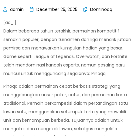
December 25, 2025
Dominoqq
[ad_1]
Dalam beberapa tahun terakhir, permainan kompetitif
semakin populer, dengan turnamen dan liga menarik jutaan
pemirsa dan menawarkan kumpulan hadiah yang besar.
Game seperti League of Legends, Overwatch, dan Fortnite
telah mendominasi kancah esports, namun pesaing baru
muncul untuk mengguncang segalanya: Pinoqq.
Pinoqq adalah permainan cepat berbasis strategi yang
menggabungkan unsur poker, catur, dan permainan kartu
tradisional. Pemain berkompetisi dalam pertandingan satu
lawan satu, menggunakan setumpuk kartu yang mewakili
unit dan kemampuan berbeda. Tujuannya adalah untuk
mengakali dan mengakali lawan, sekaligus mengelola