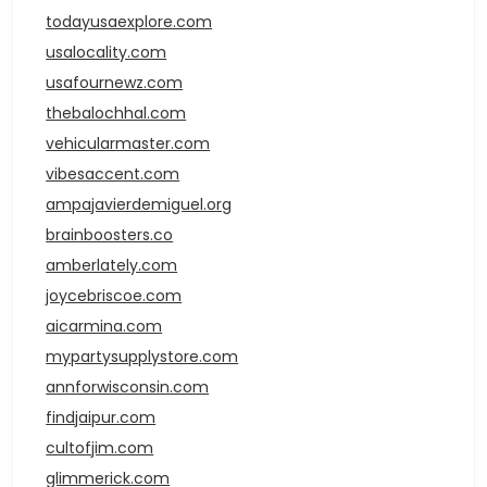
todayusaexplore.com
usalocality.com
usafournewz.com
thebalochhal.com
vehicularmaster.com
vibesaccent.com
ampajavierdemiguel.org
brainboosters.co
amberlately.com
joycebriscoe.com
aicarmina.com
mypartysupplystore.com
annforwisconsin.com
findjaipur.com
cultofjim.com
glimmerick.com