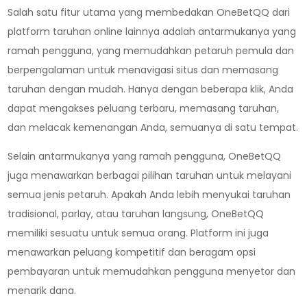
Salah satu fitur utama yang membedakan OneBetQQ dari
platform taruhan online lainnya adalah antarmukanya yang
ramah pengguna, yang memudahkan petaruh pemula dan
berpengalaman untuk menavigasi situs dan memasang
taruhan dengan mudah. Hanya dengan beberapa klik, Anda
dapat mengakses peluang terbaru, memasang taruhan,
dan melacak kemenangan Anda, semuanya di satu tempat.
Selain antarmukanya yang ramah pengguna, OneBetQQ
juga menawarkan berbagai pilihan taruhan untuk melayani
semua jenis petaruh. Apakah Anda lebih menyukai taruhan
tradisional, parlay, atau taruhan langsung, OneBetQQ
memiliki sesuatu untuk semua orang. Platform ini juga
menawarkan peluang kompetitif dan beragam opsi
pembayaran untuk memudahkan pengguna menyetor dan
menarik dana.