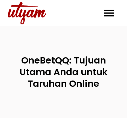
Skip
to
Situs Judi Online
Temukan situs judi online gampang
content
menang dengan banyak pilihan
Gampang Menang
game. Mainkan berbagai permainan
dengan peluang menang tinggi dan
dengan Banyak
raih kemenangan besar.
Pilihan Game
OneBetQQ: Tujuan
Utama Anda untuk
Taruhan Online