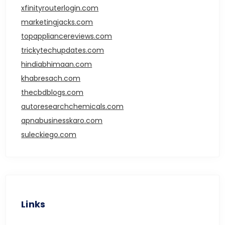
xfinityrouterlogin.com
marketingjacks.com
topappliancereviews.com
trickytechupdates.com
hindiabhimaan.com
khabresach.com
thecbdblogs.com
autoresearchchemicals.com
apnabusinesskaro.com
suleckiego.com
Links