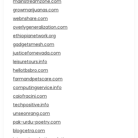
mainstreamzone.com
growmarijuanas.com
webnshare.com
overlygeneralization.com
ethiopianetwork.org
gadgetsmesh.com
justicefornevada.com
leisuretours.info
hellotbsbro.com
farmandpetscare.com
computingservice.info
caiofracini.com
techpositive.info
unseonrang.com
pak-urdu-poetry.com
blogcetra.com