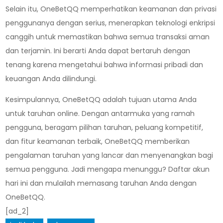
Selain itu, OneBetQQ memperhatikan keamanan dan privasi
penggunanya dengan serius, menerapkan teknologi enkripsi
canggih untuk memastikan bahwa semua transaksi aman
dan terjamin. Ini berarti Anda dapat bertaruh dengan
tenang karena mengetahui bahwa informasi pribadi dan
keuangan Anda dilindungi.
Kesimpulannya, OneBetQQ adalah tujuan utama Anda
untuk taruhan online. Dengan antarmuka yang ramah
pengguna, beragam pilihan taruhan, peluang kompetitif,
dan fitur keamanan terbaik, OneBetQQ memberikan
pengalaman taruhan yang lancar dan menyenangkan bagi
semua pengguna. Jadi mengapa menunggu? Daftar akun
hari ini dan mulailah memasang taruhan Anda dengan
OneBetQQ.
[ad_2]