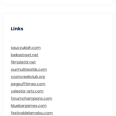
Links
saucyukiah.com
beikastreet.net
filmizlettir.net
ourmultiworlds.com
cooncreekclub.org
pegpufftimes.com
celestia-arts.com
forumchampions.com
bluebargames.com
festivaldelamalou.com