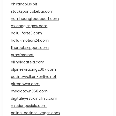
chiranaplus.biz
stackspancakebar.com
namheongfoodcourt.com
milanoglasgow.com
hallu-forte3.com
hallu-motion24.com
therockskippers.com
granfoss.net
allindiacafela.com
alpineskiracing2007.com
casino-vulkan-online.net
pitrepower.com
mediatown360.com
digitaleyestrainclinic.com
missionposible.com
online-casinos-vegas.com