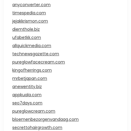
anyconverter.com
timespedia.com
jejakkrismon.com
diemthole.biz
ufabetkk.com
allquickmedia.com
technewsgazette.com
pureglowfacecream.com
kingofherrings.com
mrbetjapan.com
anewentity.biz
appkuala.com
seo7days.com
pureglowcream.com
bloemenbezorgenvandaag.com
secrettohairgrowth.com