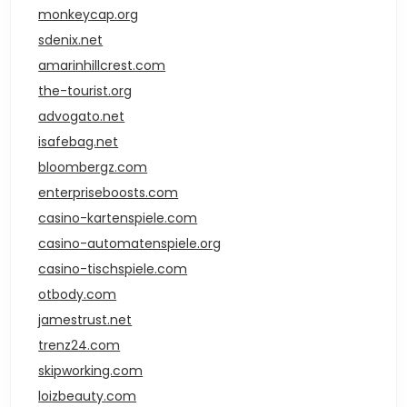
monkeycap.org
sdenix.net
amarinhillcrest.com
the-tourist.org
advogato.net
isafebag.net
bloombergz.com
enterpriseboosts.com
casino-kartenspiele.com
casino-automatenspiele.org
casino-tischspiele.com
otbody.com
jamestrust.net
trenz24.com
skipworking.com
loizbeauty.com