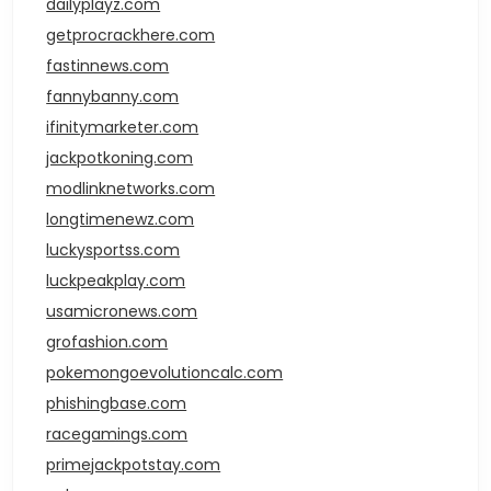
dailyplayz.com
getprocrackhere.com
fastinnews.com
fannybanny.com
ifinitymarketer.com
jackpotkoning.com
modlinknetworks.com
longtimenewz.com
luckysportss.com
luckpeakplay.com
usamicronews.com
grofashion.com
pokemongoevolutioncalc.com
phishingbase.com
racegamings.com
primejackpotstay.com