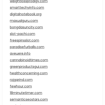
weightlossprodigy.com
smarttechyinfo.com
digitalnotebook.org
maxualguru.com
bongdasuncity.com
slot-pachi.com
freespinsslot.com
paradisefurballs.com
aveuere.info
cannabinoidtimes.com
greenproductsgui.com
healthconcerning.com
rojgarind.com
fewhour.com
18minutetimer.com
semanticseostars.com