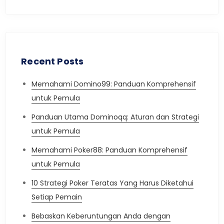
Recent Posts
Memahami Domino99: Panduan Komprehensif
untuk Pemula
Panduan Utama Dominoqq: Aturan dan Strategi
untuk Pemula
Memahami Poker88: Panduan Komprehensif
untuk Pemula
10 Strategi Poker Teratas Yang Harus Diketahui
Setiap Pemain
Bebaskan Keberuntungan Anda dengan