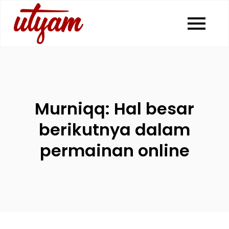
Skip
to
Situs Judi Online
Temukan situs judi online gampang
content
menang dengan banyak pilihan
Gampang Menang
game. Mainkan berbagai permainan
dengan peluang menang tinggi dan
dengan Banyak
raih kemenangan besar.
Pilihan Game
Murniqq: Hal besar
berikutnya dalam
permainan online