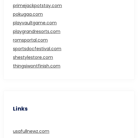
primejackpotstay.com
pokugaa.com
playvaultgame.com
playgrandresorts.com
romsportal.com
sportsdocfestival.com
shestylestore.com
thingsiwontfinish.com
Links
usafullnewz.com