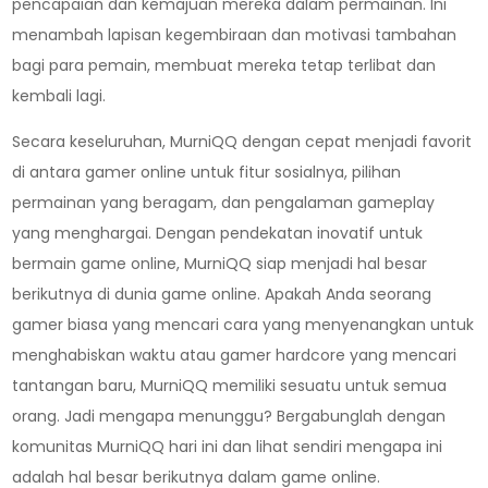
pencapaian dan kemajuan mereka dalam permainan. Ini
menambah lapisan kegembiraan dan motivasi tambahan
bagi para pemain, membuat mereka tetap terlibat dan
kembali lagi.
Secara keseluruhan, MurniQQ dengan cepat menjadi favorit
di antara gamer online untuk fitur sosialnya, pilihan
permainan yang beragam, dan pengalaman gameplay
yang menghargai. Dengan pendekatan inovatif untuk
bermain game online, MurniQQ siap menjadi hal besar
berikutnya di dunia game online. Apakah Anda seorang
gamer biasa yang mencari cara yang menyenangkan untuk
menghabiskan waktu atau gamer hardcore yang mencari
tantangan baru, MurniQQ memiliki sesuatu untuk semua
orang. Jadi mengapa menunggu? Bergabunglah dengan
komunitas MurniQQ hari ini dan lihat sendiri mengapa ini
adalah hal besar berikutnya dalam game online.