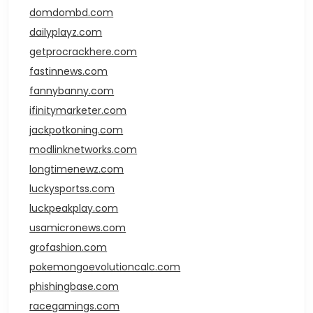
domdombd.com
dailyplayz.com
getprocrackhere.com
fastinnews.com
fannybanny.com
ifinitymarketer.com
jackpotkoning.com
modlinknetworks.com
longtimenewz.com
luckysportss.com
luckpeakplay.com
usamicronews.com
grofashion.com
pokemongoevolutioncalc.com
phishingbase.com
racegamings.com