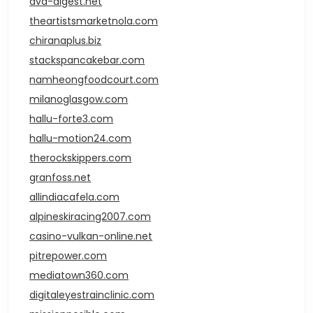
dvd-digest.net
theartistsmarketnola.com
chiranaplus.biz
stackspancakebar.com
namheongfoodcourt.com
milanoglasgow.com
hallu-forte3.com
hallu-motion24.com
therockskippers.com
granfoss.net
allindiacafela.com
alpineskiracing2007.com
casino-vulkan-online.net
pitrepower.com
mediatown360.com
digitaleyestrainclinic.com