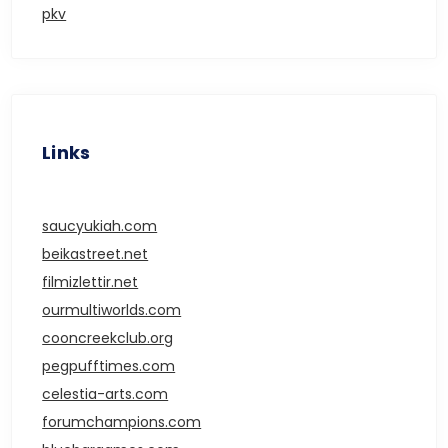
pkv
Links
saucyukiah.com
beikastreet.net
filmizlettir.net
ourmultiworlds.com
cooncreekclub.org
pegpufftimes.com
celestia-arts.com
forumchampions.com