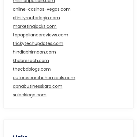
missionposible.com
online-casinos-vegas.com
xfinityrouterlogin.com
marketingjacks.com
topappliancereviews.com
trickytechupdates.com
hindiabhimaan.com
khabresach.com
thecbdblogs.com
autoresearchchemicals.com
apnabusinesskaro.com
suleckiego.com