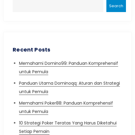
Search
Recent Posts
Memahami Domino99: Panduan Komprehensif
untuk Pemula
Panduan Utama Dominoqq: Aturan dan Strategi
untuk Pemula
Memahami Poker88: Panduan Komprehensif
untuk Pemula
10 Strategi Poker Teratas Yang Harus Diketahui
Setiap Pemain