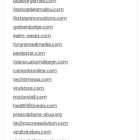
bluebargames.com
festivaldelamalou.com
firstsigninnovations.com
garberdodge.com
swim-wears.com
forgrantedmedia.com
peolpstar.com
tylerscustomdesign.com
carworksonline.com
techtimesss.com
virylstore.com
motorstell.com
health150years.com
prescriptions-drug.org
technocrewsolution.com
viraltokvibes.com