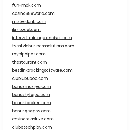
fun-mak.com
casino888world.com
misterdbnb.com
jkmezcal.com
intervaltrainingexercises.com
tyestylebusinesssolutions.com
royalpoipet.com
thestaurant.com
bestlinktrackingsoftware.com
clublubupoo.com
bonusmazijeu.com
bonuskyfojea.com
bonuskorokee.com
bonusgexipoy.com
casinorelaxluxe.com
clubetechplay.com