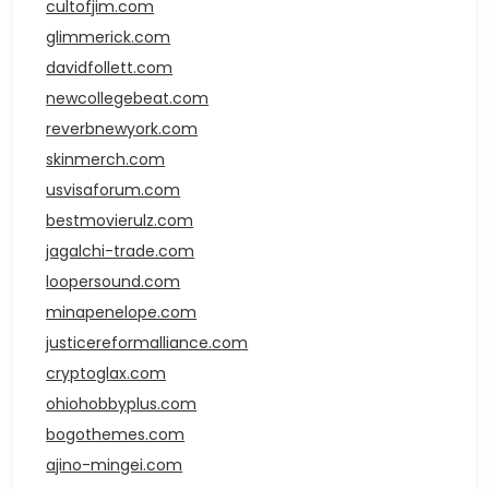
cultofjim.com
glimmerick.com
davidfollett.com
newcollegebeat.com
reverbnewyork.com
skinmerch.com
usvisaforum.com
bestmovierulz.com
jagalchi-trade.com
loopersound.com
minapenelope.com
justicereformalliance.com
cryptoglax.com
ohiohobbyplus.com
bogothemes.com
ajino-mingei.com