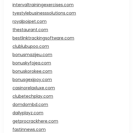
intervaltrainingexercises.com
tyestylebusinesssolutions.com
royalpoipet.com
thestaurant.com
bestlinktrackingsoftware.com
clublubupoo.com
bonusmazijeu.com
bonuskyfojea.com
bonuskorokee.com
bonusgexipoy.com
casinorelaxluxe.com
clubetechplay.com
domdombd.com
dailyplayz.com
getprocrackhere.com
fastinnews.com