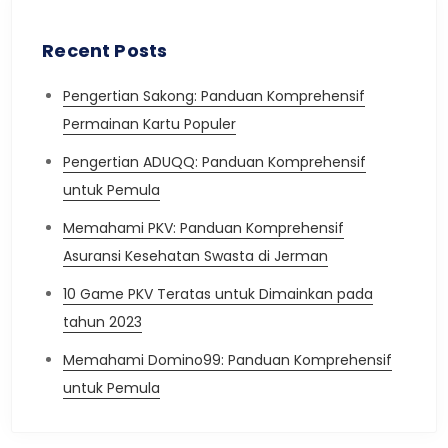
Recent Posts
Pengertian Sakong: Panduan Komprehensif
Permainan Kartu Populer
Pengertian ADUQQ: Panduan Komprehensif
untuk Pemula
Memahami PKV: Panduan Komprehensif
Asuransi Kesehatan Swasta di Jerman
10 Game PKV Teratas untuk Dimainkan pada
tahun 2023
Memahami Domino99: Panduan Komprehensif
untuk Pemula