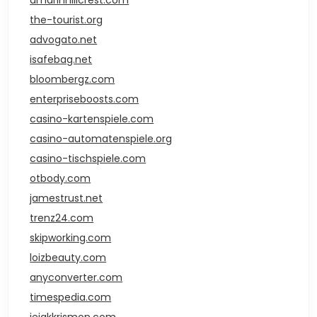
the-tourist.org
advogato.net
isafebag.net
bloombergz.com
enterpriseboosts.com
casino-kartenspiele.com
casino-automatenspiele.org
casino-tischspiele.com
otbody.com
jamestrust.net
trenz24.com
skipworking.com
loizbeauty.com
anyconverter.com
timespedia.com
jejakkrismon.com