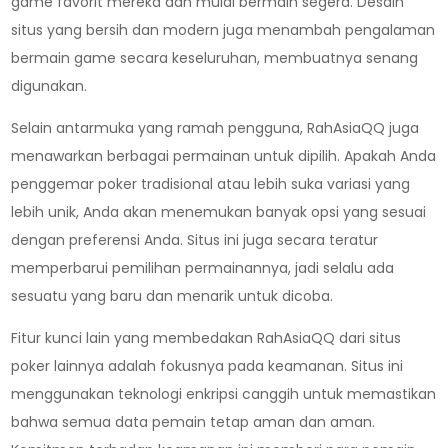
game favorit mereka dan mulai bermain segera. Desain
situs yang bersih dan modern juga menambah pengalaman
bermain game secara keseluruhan, membuatnya senang
digunakan.
Selain antarmuka yang ramah pengguna, RahAsiaQQ juga
menawarkan berbagai permainan untuk dipilih. Apakah Anda
penggemar poker tradisional atau lebih suka variasi yang
lebih unik, Anda akan menemukan banyak opsi yang sesuai
dengan preferensi Anda. Situs ini juga secara teratur
memperbarui pemilihan permainannya, jadi selalu ada
sesuatu yang baru dan menarik untuk dicoba.
Fitur kunci lain yang membedakan RahAsiaQQ dari situs
poker lainnya adalah fokusnya pada keamanan. Situs ini
menggunakan teknologi enkripsi canggih untuk memastikan
bahwa semua data pemain tetap aman dan aman.