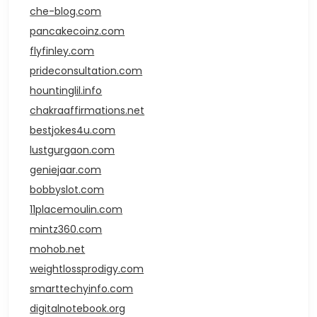
che-blog.com
pancakecoinz.com
flyfinley.com
prideconsultation.com
hountinglil.info
chakraaffirmations.net
bestjokes4u.com
lustgurgaon.com
geniejaar.com
bobbyslot.com
11placemoulin.com
mintz360.com
mohob.net
weightlossprodigy.com
smarttechyinfo.com
digitalnotebook.org