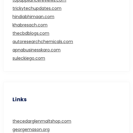
trickytechupdates.com
hindiabhimaan.com
khabresach.com
thecbdblogs.com
autoresearchchemicals.com
apnabusinesskaro.com
suleckiego.com
Links
thecedarglenmaltshop.com
georgemason.org