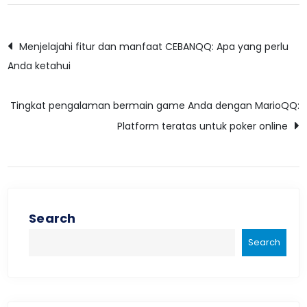
Post
Menjelajahi fitur dan manfaat CEBANQQ: Apa yang perlu
Anda ketahui
navigation
Tingkat pengalaman bermain game Anda dengan MarioQQ:
Platform teratas untuk poker online
Search
Search