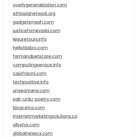
overlygeneralization.com
ethiopianetwork.org
gadgetsmesh.com
justicefornevada.com
leisuretours.info
hellotbsbro.com
farmandpetscare.com
computingservice.info
caiofracini.com
techpositive.info
unseonrang.com
pak-urdu-poetry.com
blogcetra.com
internetmarketingsolutions.co
ollystvs.com
globalnewscx.com