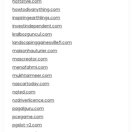
hottstyle.com
howtodiyanything.com
inspiringearthlings.com
investindependent.com
kralbozguncu1.com
landscapinggainesvillefl.com
maisonhauturier.com
mascreator.com
menafahmi.com
mukhtarmeer.com
nascartoday.com
nqted.com
nzdriverlicence.com
pagalguru.com
pcegame.com
pgslot-r2.com