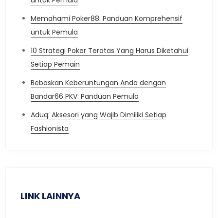
Memahami Poker88: Panduan Komprehensif
untuk Pemula
10 Strategi Poker Teratas Yang Harus Diketahui
Setiap Pemain
Bebaskan Keberuntungan Anda dengan
Bandar66 PKV: Panduan Pemula
Aduq: Aksesori yang Wajib Dimiliki Setiap
Fashionista
LINK LAINNYA