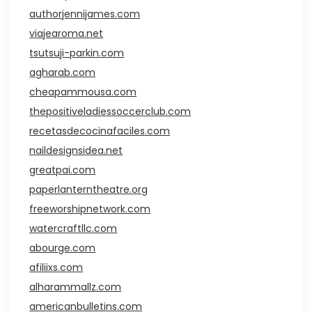
authorjennijames.com
viajearoma.net
tsutsuji-parkin.com
agharab.com
cheapammousa.com
thepositiveladiessoccerclub.com
recetasdecocinafaciles.com
naildesignsidea.net
greatpai.com
paperlanterntheatre.org
freeworshipnetwork.com
watercraftllc.com
abourge.com
afiliixs.com
alharammallz.com
americanbulletins.com