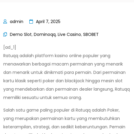
April 7, 2025
Demo Slot
,
Dominoqq
,
Live Casino
,
SBOBET
[ad_1]
Ratuqq adalah platform kasino online populer yang
menawarkan berbagai macam permainan yang menarik
dan menarik untuk dinikmati para pemain. Dari permainan
kartu klasik seperti poker dan blackjack hingga mesin slot
yang mendebarkan dan permainan dealer langsung, Ratuqq
memiliki sesuatu untuk semua orang.
Salah satu game paling populer di Ratuqq adalah Poker,
yang merupakan permainan kartu yang membutuhkan
keterampilan, strategi, dan sedikit keberuntungan. Pemain