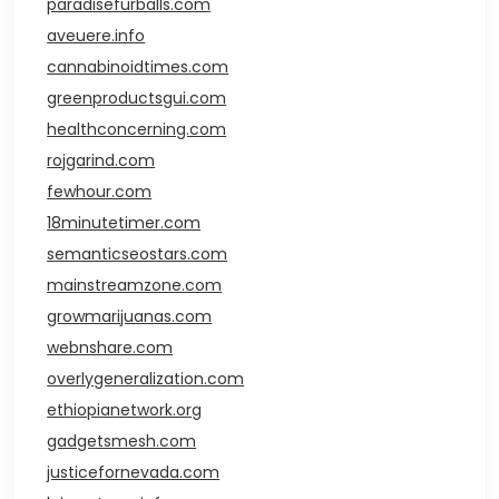
paradisefurballs.com
aveuere.info
cannabinoidtimes.com
greenproductsgui.com
healthconcerning.com
rojgarind.com
fewhour.com
18minutetimer.com
semanticseostars.com
mainstreamzone.com
growmarijuanas.com
webnshare.com
overlygeneralization.com
ethiopianetwork.org
gadgetsmesh.com
justicefornevada.com