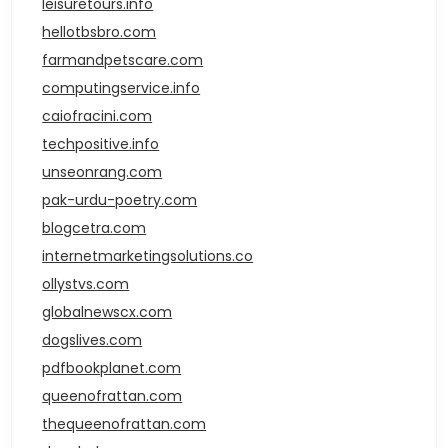
leisuretours.info
hellotbsbro.com
farmandpetscare.com
computingservice.info
caiofracini.com
techpositive.info
unseonrang.com
pak-urdu-poetry.com
blogcetra.com
internetmarketingsolutions.co
ollystvs.com
globalnewscx.com
dogslives.com
pdfbookplanet.com
queenofrattan.com
thequeenofrattan.com