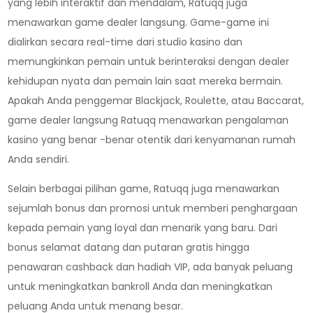
yang lebih interaktif dan mendalam, Ratuqq juga
menawarkan game dealer langsung. Game-game ini
dialirkan secara real-time dari studio kasino dan
memungkinkan pemain untuk berinteraksi dengan dealer
kehidupan nyata dan pemain lain saat mereka bermain.
Apakah Anda penggemar Blackjack, Roulette, atau Baccarat,
game dealer langsung Ratuqq menawarkan pengalaman
kasino yang benar -benar otentik dari kenyamanan rumah
Anda sendiri.
Selain berbagai pilihan game, Ratuqq juga menawarkan
sejumlah bonus dan promosi untuk memberi penghargaan
kepada pemain yang loyal dan menarik yang baru. Dari
bonus selamat datang dan putaran gratis hingga
penawaran cashback dan hadiah VIP, ada banyak peluang
untuk meningkatkan bankroll Anda dan meningkatkan
peluang Anda untuk menang besar.