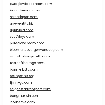
pureglowfacecream.com
kingofherrings.com
mrbetjapan.com
anewentity.biz
appkuala.com
seo7days.com
pureglowcream.com
bloemenbezorgenvandaag.com
secrettohairgrowth.com
tasteofthaitogo.com
bunnynkitty.com
bezopasnik.org
fjmnxga.com
saigonstartransport.com
bangmaxwin.com
infonetive.com