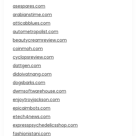
asespares.com
arabianstime.com
atticabblues.com
autometropolist.com
beautycreamreview.com
coinmoh.com
cyclopsreview.com
dattgen.com
didoivatnang.com
dogsbarks.com
dwmsoftwarehouse.com
enjoytroyjackson.com
epicaimbots.com
etech4news.com
expresspsychedelicsshop.com
fashionistani.com