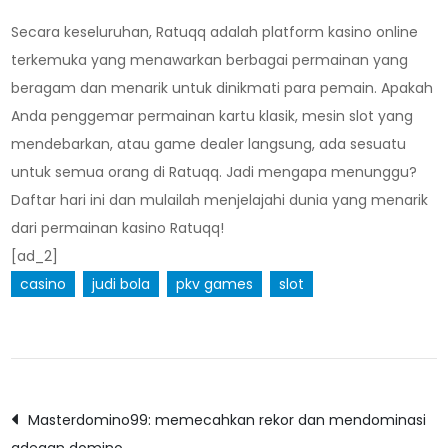
Secara keseluruhan, Ratuqq adalah platform kasino online
terkemuka yang menawarkan berbagai permainan yang
beragam dan menarik untuk dinikmati para pemain. Apakah
Anda penggemar permainan kartu klasik, mesin slot yang
mendebarkan, atau game dealer langsung, ada sesuatu
untuk semua orang di Ratuqq. Jadi mengapa menunggu?
Daftar hari ini dan mulailah menjelajahi dunia yang menarik
dari permainan kasino Ratuqq!
[ad_2]
casino
judi bola
pkv games
slot
Post
Masterdomino99: memecahkan rekor dan mendominasi
adegan domino