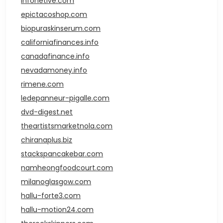
infonetive.com
epictacoshop.com
biopuraskinserum.com
californiafinances.info
canadafinance.info
nevadamoney.info
rimene.com
ledepanneur-pigalle.com
dvd-digest.net
theartistsmarketnola.com
chiranaplus.biz
stackspancakebar.com
namheongfoodcourt.com
milanoglasgow.com
hallu-forte3.com
hallu-motion24.com