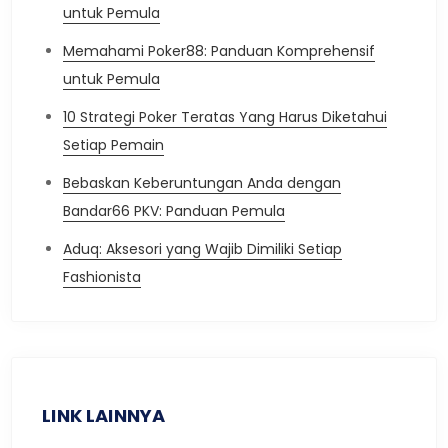
untuk Pemula
Memahami Poker88: Panduan Komprehensif
untuk Pemula
10 Strategi Poker Teratas Yang Harus Diketahui
Setiap Pemain
Bebaskan Keberuntungan Anda dengan
Bandar66 PKV: Panduan Pemula
Aduq: Aksesori yang Wajib Dimiliki Setiap
Fashionista
LINK LAINNYA