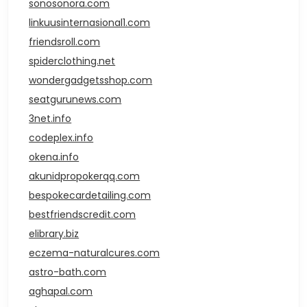
sonosonora.com
linkuusinternasional1.com
friendsroll.com
spiderclothing.net
wondergadgetsshop.com
seatgurunews.com
3net.info
codeplex.info
okena.info
akunidpropokerqq.com
bespokecardetailing.com
bestfriendscredit.com
elibrary.biz
eczema-naturalcures.com
astro-bath.com
aghapal.com