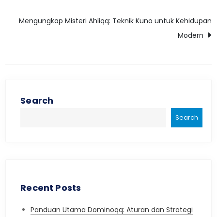
navigation
Mengungkap Misteri Ahliqq: Teknik Kuno untuk Kehidupan
Modern
Search
Search
Recent Posts
Panduan Utama Dominoqq: Aturan dan Strategi