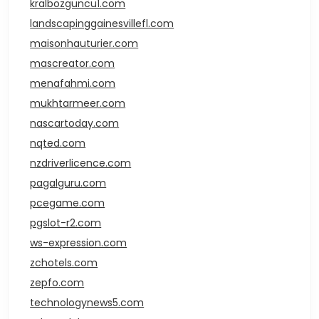
kralbozguncu1.com
landscapinggainesvillefl.com
maisonhauturier.com
mascreator.com
menafahmi.com
mukhtarmeer.com
nascartoday.com
nqted.com
nzdriverlicence.com
pagalguru.com
pcegame.com
pgslot-r2.com
ws-expression.com
zchotels.com
zepfo.com
technologynews5.com