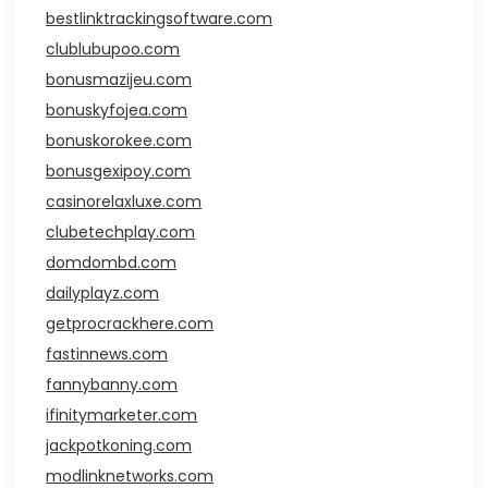
bestlinktrackingsoftware.com
clublubupoo.com
bonusmazijeu.com
bonuskyfojea.com
bonuskorokee.com
bonusgexipoy.com
casinorelaxluxe.com
clubetechplay.com
domdombd.com
dailyplayz.com
getprocrackhere.com
fastinnews.com
fannybanny.com
ifinitymarketer.com
jackpotkoning.com
modlinknetworks.com