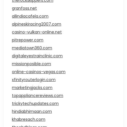
therockskippers.com
granfoss.net
allindiacafela.com
alpineskiracing2007.com
casino-vulkan-online.net
pitrepower.com
mediatown360.com
digitaleyestrainclinic.com
missionposible.com
online-casinos-vegas.com
xfinityrouterlogin.com
marketingjacks.com
topappliancereviews.com
trickytechupdates.com
hindiabhimaan.com
khabresach.com