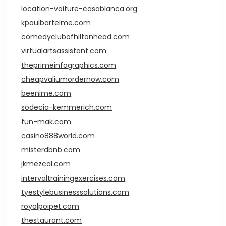
location-voiture-casablanca.org
kpaulbartelme.com
comedyclubofhiltonhead.com
virtualartsassistant.com
theprimeinfographics.com
cheapvaliumordernow.com
beenime.com
sodecia-kemmerich.com
fun-mak.com
casino888world.com
misterdbnb.com
jkmezcal.com
intervaltrainingexercises.com
tyestylebusinesssolutions.com
royalpoipet.com
thestaurant.com