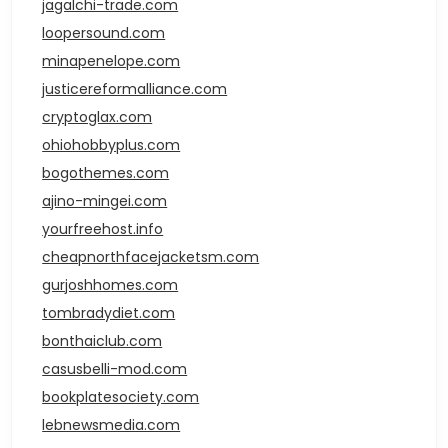
jagalchi-trade.com
loopersound.com
minapenelope.com
justicereformalliance.com
cryptoglax.com
ohiohobbyplus.com
bogothemes.com
ajino-mingei.com
yourfreehost.info
cheapnorthfacejacketsm.com
gurjoshhomes.com
tombradydiet.com
bonthaiclub.com
casusbelli-mod.com
bookplatesociety.com
lebnewsmedia.com