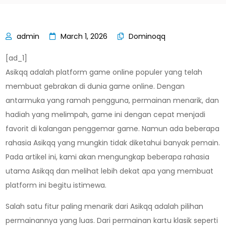
March 1, 2026
Dominoqq
[ad_1]
Asikqq adalah platform game online populer yang telah
membuat gebrakan di dunia game online. Dengan
antarmuka yang ramah pengguna, permainan menarik, dan
hadiah yang melimpah, game ini dengan cepat menjadi
favorit di kalangan penggemar game. Namun ada beberapa
rahasia Asikqq yang mungkin tidak diketahui banyak pemain.
Pada artikel ini, kami akan mengungkap beberapa rahasia
utama Asikqq dan melihat lebih dekat apa yang membuat
platform ini begitu istimewa.
Salah satu fitur paling menarik dari Asikqq adalah pilihan
permainannya yang luas. Dari permainan kartu klasik seperti