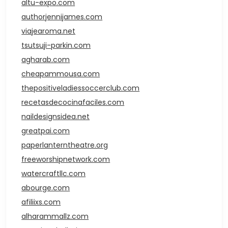
altu-expo.com
authorjennijames.com
viajearoma.net
tsutsuji-parkin.com
agharab.com
cheapammousa.com
thepositiveladiessoccerclub.com
recetasdecocinafaciles.com
naildesignsidea.net
greatpai.com
paperlanterntheatre.org
freeworshipnetwork.com
watercraftllc.com
abourge.com
afiliixs.com
alharammallz.com