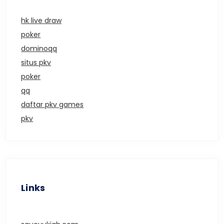
hk live draw
poker
dominoqq
situs pkv
poker
qq
daftar pkv games
pkv
Links