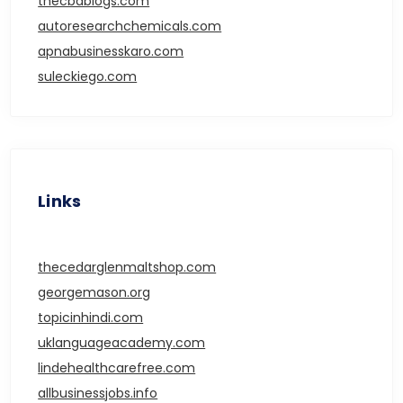
thecbdblogs.com
autoresearchchemicals.com
apnabusinesskaro.com
suleckiego.com
Links
thecedarglenmaltshop.com
georgemason.org
topicinhindi.com
uklanguageacademy.com
lindehealthcarefree.com
allbusinessjobs.info