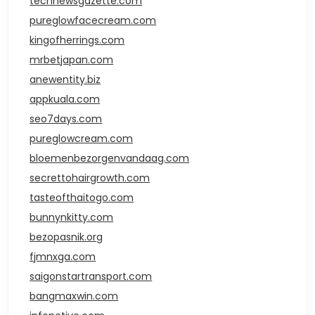
technewsgazette.com
pureglowfacecream.com
kingofherrings.com
mrbetjapan.com
anewentity.biz
appkuala.com
seo7days.com
pureglowcream.com
bloemenbezorgenvandaag.com
secrettohairgrowth.com
tasteofthaitogo.com
bunnynkitty.com
bezopasnik.org
fjmnxga.com
saigonstartransport.com
bangmaxwin.com