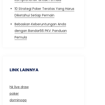
10 Strategi Poker Teratas Yang Harus
Diketahui Setiap Pemain
Bebaskan Keberuntungan Anda
dengan Bandar66 PKV: Panduan
Pemula
LINK LAINNYA
hk live draw
poker
dominoqq