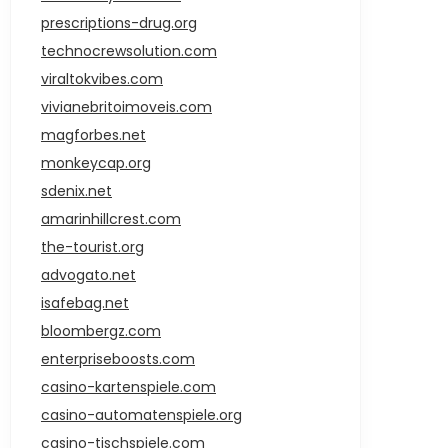
prescriptions-drug.org
technocrewsolution.com
viraltokvibes.com
vivianebritoimoveis.com
magforbes.net
monkeycap.org
sdenix.net
amarinhillcrest.com
the-tourist.org
advogato.net
isafebag.net
bloombergz.com
enterpriseboosts.com
casino-kartenspiele.com
casino-automatenspiele.org
casino-tischspiele.com