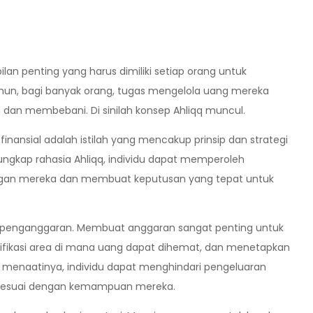
an penting yang harus dimiliki setiap orang untuk
mun, bagi banyak orang, tugas mengelola uang mereka
 dan membebani. Di sinilah konsep Ahliqq muncul.
inansial adalah istilah yang mencakup prinsip dan strategi
ngkap rahasia Ahliqq, individu dapat memperoleh
ngan mereka dan membuat keputusan yang tepat untuk
ya penganggaran. Membuat anggaran sangat penting untuk
fikasi area di mana uang dapat dihemat, dan menetapkan
enaatinya, individu dapat menghindari pengeluaran
 sesuai dengan kemampuan mereka.