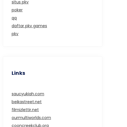
situs pkv
poker
qq
daftar pkv games
pkv
Links
saucyukiah.com
beikastreet.net
filmizlettir.net
ourmultiworlds.com
cooncreekclub.org