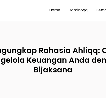
Home
Dominoqq
Demo
Online Gampang Menang deng
 gampang menang dengan banyak pilihan game. Mainkan berbag
gungkap Rahasia Ahliqq: 
gelola Keuangan Anda de
Bijaksana