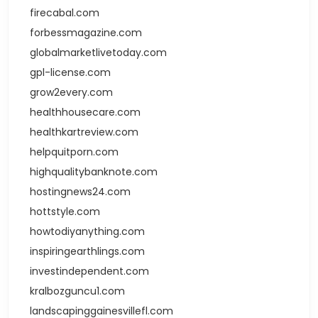
firecabal.com
forbessmagazine.com
globalmarketlivetoday.com
gpl-license.com
grow2every.com
healthhousecare.com
healthkartreview.com
helpquitporn.com
highqualitybanknote.com
hostingnews24.com
hottstyle.com
howtodiyanything.com
inspiringearthlings.com
investindependent.com
kralbozguncu1.com
landscapinggainesvillefl.com