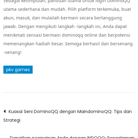
Sebagai kesimpulan, panduan utama untuk login DominoQQ
utama sederhana dan mudah. Pilih platform terkemuka, buat
akun, masuk, dan mulailah bermain secara bertanggung
jawab. Dengan mengikuti langkah -langkah ini, Anda dapat
menikmati sensasi bermain dominoqq online dan berpotensi
memenangkan hadiah besar. Semoga berhasil dan bersenang
-senang!
pkv games
Post
Kuasai Seni DominoQQ dengan MaindominoQQ: Tips dan
Strategi
navigation
Dapatkan permainan Anda dengan INDOQQ: Pengalaman