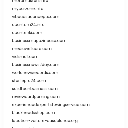
motomasters.info
mycarzone.info
vibecasaconcepts.com
quantum24.info
quantenki.com
businessmagazineusa.com
medicwellcare.com
vidsmall.com
businessnews2day.com
worldnewsrecords.com
sterilepro24.com
solidtechbusiness.com
reviewcardgaming.com
experiencedexpertstowingservice.com
blackheadsshop.com
location-voiture-casablanca.org