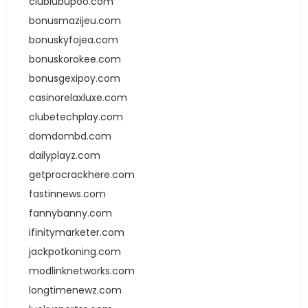
clublubupoo.com
bonusmazijeu.com
bonuskyfojea.com
bonuskorokee.com
bonusgexipoy.com
casinorelaxluxe.com
clubetechplay.com
domdombd.com
dailyplayz.com
getprocrackhere.com
fastinnews.com
fannybanny.com
ifinitymarketer.com
jackpotkoning.com
modlinknetworks.com
longtimenewz.com