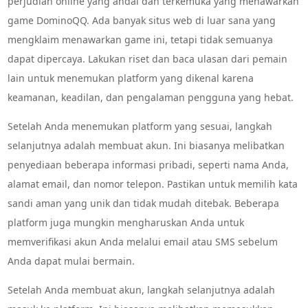
perjudian online yang andal dan terkemuka yang menawarkan
game DominoQQ. Ada banyak situs web di luar sana yang
mengklaim menawarkan game ini, tetapi tidak semuanya
dapat dipercaya. Lakukan riset dan baca ulasan dari pemain
lain untuk menemukan platform yang dikenal karena
keamanan, keadilan, dan pengalaman pengguna yang hebat.
Setelah Anda menemukan platform yang sesuai, langkah
selanjutnya adalah membuat akun. Ini biasanya melibatkan
penyediaan beberapa informasi pribadi, seperti nama Anda,
alamat email, dan nomor telepon. Pastikan untuk memilih kata
sandi aman yang unik dan tidak mudah ditebak. Beberapa
platform juga mungkin mengharuskan Anda untuk
memverifikasi akun Anda melalui email atau SMS sebelum
Anda dapat mulai bermain.
Setelah Anda membuat akun, langkah selanjutnya adalah