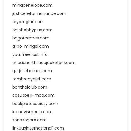
minapenelope.com
justicereformalliance.com
cryptoglax.com
ohiohobbyplus.com
bogothemes.com
ajino-mingei.com
yourfreehost.info
cheapnorthfacejacketsm.com
gurjoshhomes.com
tombradydiet.com
bonthaiclub.com
casusbelli-mod.com
bookplatesociety.com
lebnewsmedia.com
sonosonora.com
linkuusinternasional1.com