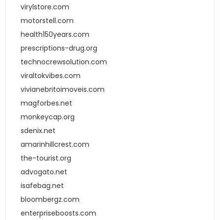
virylstore.com
motorstell.com
health150years.com
prescriptions-drug.org
technocrewsolution.com
viraltokvibes.com
vivianebritoimoveis.com
magforbes.net
monkeycap.org
sdenix.net
amarinhillcrest.com
the-tourist.org
advogato.net
isafebag.net
bloombergz.com
enterpriseboosts.com