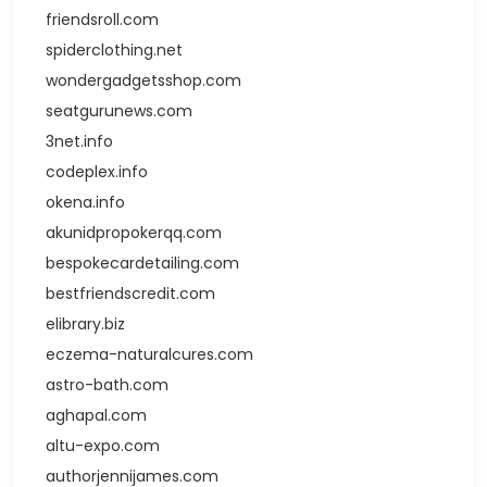
friendsroll.com
spiderclothing.net
wondergadgetsshop.com
seatgurunews.com
3net.info
codeplex.info
okena.info
akunidpropokerqq.com
bespokecardetailing.com
bestfriendscredit.com
elibrary.biz
eczema-naturalcures.com
astro-bath.com
aghapal.com
altu-expo.com
authorjennijames.com