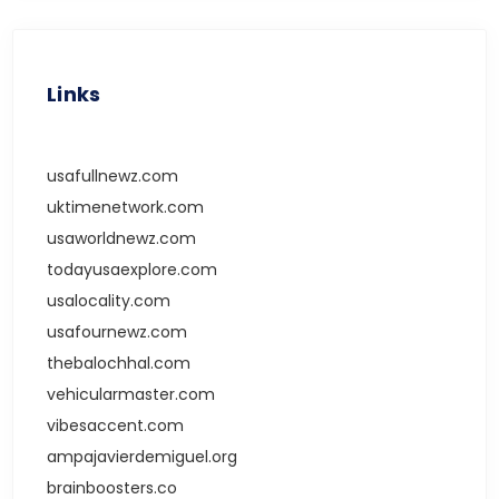
Links
usafullnewz.com
uktimenetwork.com
usaworldnewz.com
todayusaexplore.com
usalocality.com
usafournewz.com
thebalochhal.com
vehicularmaster.com
vibesaccent.com
ampajavierdemiguel.org
brainboosters.co