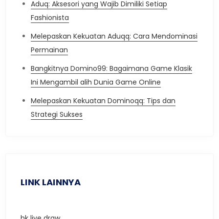
Aduq: Aksesori yang Wajib Dimiliki Setiap
Fashionista
Melepaskan Kekuatan Aduqq: Cara Mendominasi
Permainan
Bangkitnya Domino99: Bagaimana Game Klasik
Ini Mengambil alih Dunia Game Online
Melepaskan Kekuatan Dominoqq: Tips dan
Strategi Sukses
LINK LAINNYA
hk live draw