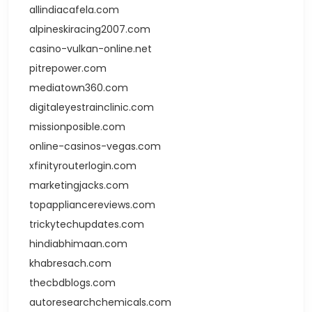
allindiacafela.com
alpineskiracing2007.com
casino-vulkan-online.net
pitrepower.com
mediatown360.com
digitaleyestrainclinic.com
missionposible.com
online-casinos-vegas.com
xfinityrouterlogin.com
marketingjacks.com
topappliancereviews.com
trickytechupdates.com
hindiabhimaan.com
khabresach.com
thecbdblogs.com
autoresearchchemicals.com