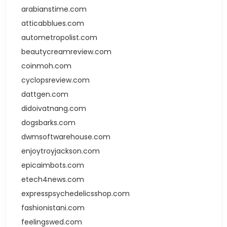
arabianstime.com
atticabblues.com
autometropolist.com
beautycreamreview.com
coinmoh.com
cyclopsreview.com
dattgen.com
didoivatnang.com
dogsbarks.com
dwmsoftwarehouse.com
enjoytroyjackson.com
epicaimbots.com
etech4news.com
expresspsychedelicsshop.com
fashionistani.com
feelingswed.com