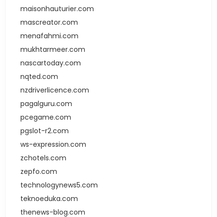
maisonhauturier.com
mascreator.com
menafahmi.com
mukhtarmeer.com
nascartoday.com
nqted.com
nzdriverlicence.com
pagalguru.com
pcegame.com
pgslot-r2.com
ws-expression.com
zchotels.com
zepfo.com
technologynews5.com
teknoeduka.com
thenews-blog.com