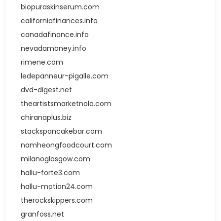
biopuraskinserum.com
californiafinances.info
canadafinance.info
nevadamoney.info
rimene.com
ledepanneur-pigalle.com
dvd-digest.net
theartistsmarketnola.com
chiranaplus.biz
stackspancakebar.com
namheongfoodcourt.com
milanoglasgow.com
hallu-forte3.com
hallu-motion24.com
therockskippers.com
granfoss.net