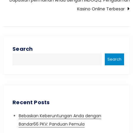
Kasino Online Terbesar
Search
Search
Recent Posts
Bebaskan Keberuntungan Anda dengan
Bandar66 PKV: Panduan Pemula