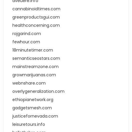
aveuere.info
cannabinoidtimes.com
greenproductsgui.com
healthconcerning.com
rojgarind.com
fewhour.com
18minutetimer.com
semanticseostars.com
mainstreamzone.com
growmarijuanas.com
webnshare.com
overlygeneralization.com
ethiopianetwork.org
gadgetsmesh.com
justicefornevada.com
leisuretours.info