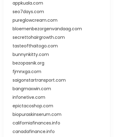
appkuala.com
seo7days.com
pureglowcream.com
bloemenbezorgenvandaag.com
secrettohairgrowth.com
tasteofthaitogo.com
bunnynkitty.com
bezopasnik.org
fjmnxga.com
saigonstartransport.com
bangmaxwin.com
infonetive.com
epictacoshop.com
biopuraskinserum.com
californiafinances.info
canadafinance.info