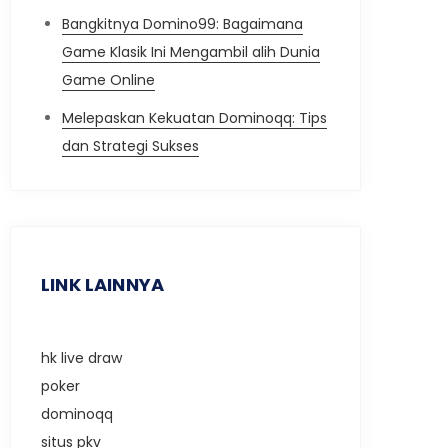
Bangkitnya Domino99: Bagaimana
Game Klasik Ini Mengambil alih Dunia
Game Online
Melepaskan Kekuatan Dominoqq: Tips
dan Strategi Sukses
LINK LAINNYA
hk live draw
poker
dominoqq
situs pkv