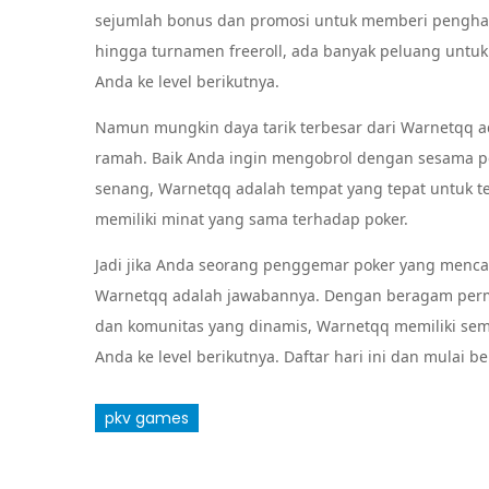
sejumlah bonus dan promosi untuk memberi penghar
hingga turnamen freeroll, ada banyak peluang un
Anda ke level berikutnya.
Namun mungkin daya tarik terbesar dari Warnetqq 
ramah. Baik Anda ingin mengobrol dengan sesama pem
senang, Warnetqq adalah tempat yang tepat untuk 
memiliki minat yang sama terhadap poker.
Jadi jika Anda seorang penggemar poker yang menca
Warnetqq adalah jawabannya. Dengan beragam perma
dan komunitas yang dinamis, Warnetqq memiliki s
Anda ke level berikutnya. Daftar hari ini dan mulai b
pkv games