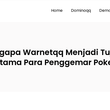
Home
Dominoqq
Demo
Online Gampang Menang deng
 gampang menang dengan banyak pilihan game. Mainkan berbagai
gapa Warnetqq Menjadi Tu
tama Para Penggemar Pok