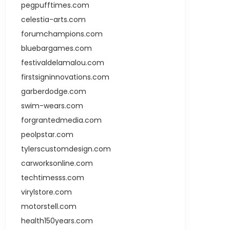
pegpufftimes.com
celestia-arts.com
forumchampions.com
bluebargames.com
festivaldelamalou.com
firstsigninnovations.com
garberdodge.com
swim-wears.com
forgrantedmedia.com
peolpstar.com
tylerscustomdesign.com
carworksonline.com
techtimesss.com
virylstore.com
motorstell.com
health150years.com