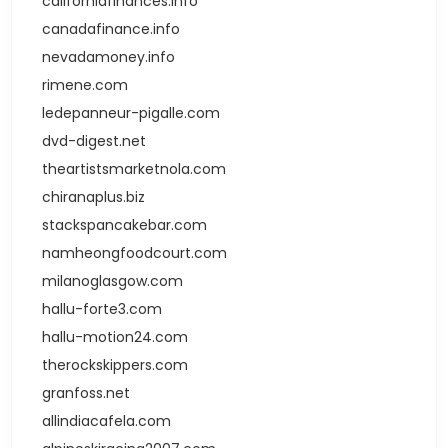
californiafinances.info
canadafinance.info
nevadamoney.info
rimene.com
ledepanneur-pigalle.com
dvd-digest.net
theartistsmarketnola.com
chiranaplus.biz
stackspancakebar.com
namheongfoodcourt.com
milanoglasgow.com
hallu-forte3.com
hallu-motion24.com
therockskippers.com
granfoss.net
allindiacafela.com