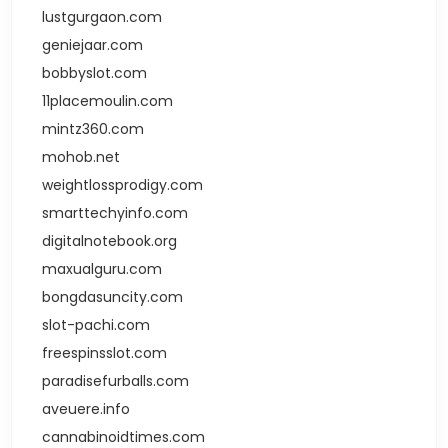
lustgurgaon.com
geniejaar.com
bobbyslot.com
11placemoulin.com
mintz360.com
mohob.net
weightlossprodigy.com
smarttechyinfo.com
digitalnotebook.org
maxualguru.com
bongdasuncity.com
slot-pachi.com
freespinsslot.com
paradisefurballs.com
aveuere.info
cannabinoidtimes.com