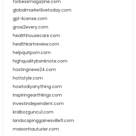
forbessmagazine.com
globalmarketlivetoday.com
gpl-license.com
grow2every.com
healthhousecare.com
healthkartreview.com
helpquitporn.com
highqualitybanknote.com
hostingnews24.com
hottstyle.com
howtodiyanything.com
inspiringearthlings.com
investindependent.com
kralbozguncu1.com
landscapinggainesvillefl.com
maisonhauturier.com