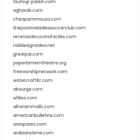
tsutsuji-parkin.com
agharab.com
cheapammousa.com
thepositiveladiessoccerclub.com
recetasdecocinafaciles.com
naildesignsidea.net
greatpai.com
paperlanterntheatre.org
freeworshipnetwork.com
watercraftllc.com
abourge.com
afiliixs.com
alharammallz.com
americanbulletins.com
asespares.com
arabianstime.com