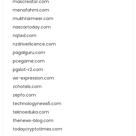
mascreator.com
menafahmi.com
mukhtarmeer.com
nascartoday.com
nqted.com
nzdriverlicence.com
pagalguru.com
pcegame.com
pgslot-r2.com
ws-expression.com
zchotels.com
zepfo.com
technologynews5.com
teknoeduka.com
thenews-blog.com
todaycryptotimes.com