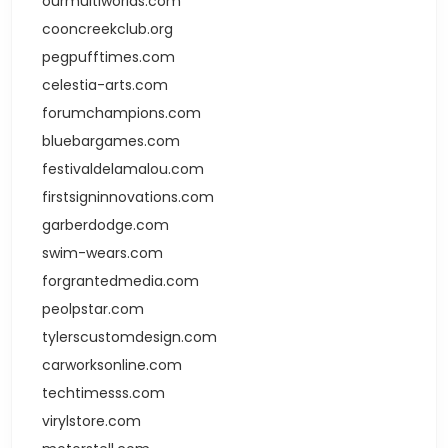
ourmultiworlds.com
cooncreekclub.org
pegpufftimes.com
celestia-arts.com
forumchampions.com
bluebargames.com
festivaldelamalou.com
firstsigninnovations.com
garberdodge.com
swim-wears.com
forgrantedmedia.com
peolpstar.com
tylerscustomdesign.com
carworksonline.com
techtimesss.com
virylstore.com