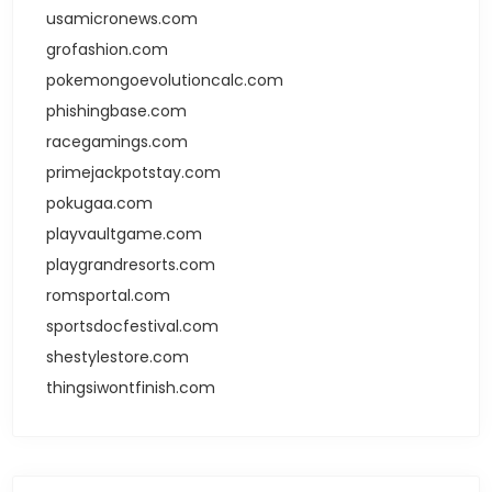
usamicronews.com
grofashion.com
pokemongoevolutioncalc.com
phishingbase.com
racegamings.com
primejackpotstay.com
pokugaa.com
playvaultgame.com
playgrandresorts.com
romsportal.com
sportsdocfestival.com
shestylestore.com
thingsiwontfinish.com