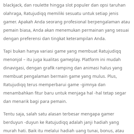
blackjack, dan roulette hingga slot populer dan opsi taruhan
olahraga, Ratujudiqq memiliki sesuatu untuk setiap jenis
gamer. Apakah Anda seorang profesional berpengalaman atau
pemain biasa, Anda akan menemukan permainan yang sesuai
dengan preferensi dan tingkat keterampilan Anda.
Tapi bukan hanya variasi game yang membuat Ratujudiqq
menonjol – itu juga kualitas gameplay. Platform ini mudah
dinavigasi, dengan grafik ramping dan animasi halus yang
membuat pengalaman bermain game yang mulus. Plus,
Ratujudiqq terus memperbarui game -gimnya dan
menambahkan fitur baru untuk menjaga hal -hal tetap segar
dan menarik bagi para pemain.
Tentu saja, salah satu alasan terbesar mengapa gamer
berduyun -duyun ke Ratujudiqq adalah janji hadiah yang
murah hati. Baik itu melalui hadiah uang tunai, bonus, atau