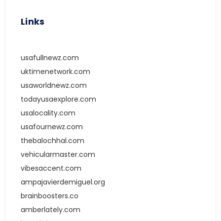
Links
usafullnewz.com
uktimenetwork.com
usaworldnewz.com
todayusaexplore.com
usalocality.com
usafournewz.com
thebalochhal.com
vehicularmaster.com
vibesaccent.com
ampajavierdemiguel.org
brainboosters.co
amberlately.com