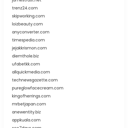
trenz24.com
skipworking.com
loizbeauty.com
anyconverter.com
timespedia.com
jejakkrismon.com
diemthole.biz
ufabetkk.com
allquickmedia.com
technewsgazette.com
pureglowfacecream.com
kingofherrings.com
mrbetjapan.com
anewentity.biz
appkuala.com
seo7days.com