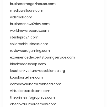
businessmagazineusa.com
medicwellcare.com
vidsmall.com
businessnews2day.com
worldnewsrecords.com
sterilepro24.com
solidtechbusiness.com
reviewcardgaming.com
experiencedexpertstowingservice.com
blackheadsshop.com
location-voiture-casablanca.org
kpaulbartelme.com
comedyclubofhiltonhead.com
virtualartsassistant.com
theprimeinfographics.com
cheapvaliumordernow.com