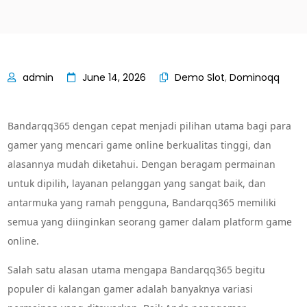
June 14, 2026
Demo Slot
,
Dominoqq
Bandarqq365 dengan cepat menjadi pilihan utama bagi para
gamer yang mencari game online berkualitas tinggi, dan
alasannya mudah diketahui. Dengan beragam permainan
untuk dipilih, layanan pelanggan yang sangat baik, dan
antarmuka yang ramah pengguna, Bandarqq365 memiliki
semua yang diinginkan seorang gamer dalam platform game
online.
Salah satu alasan utama mengapa Bandarqq365 begitu
populer di kalangan gamer adalah banyaknya variasi