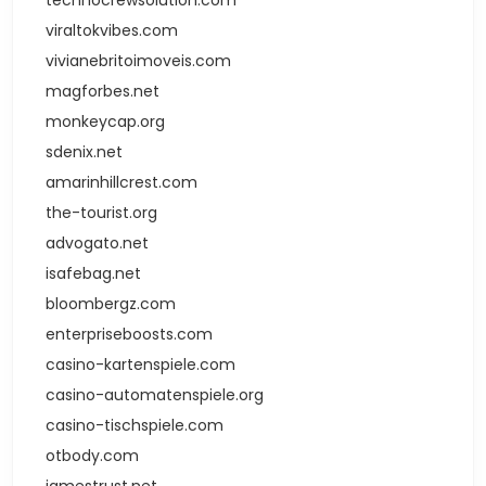
viraltokvibes.com
vivianebritoimoveis.com
magforbes.net
monkeycap.org
sdenix.net
amarinhillcrest.com
the-tourist.org
advogato.net
isafebag.net
bloombergz.com
enterpriseboosts.com
casino-kartenspiele.com
casino-automatenspiele.org
casino-tischspiele.com
otbody.com
jamestrust.net