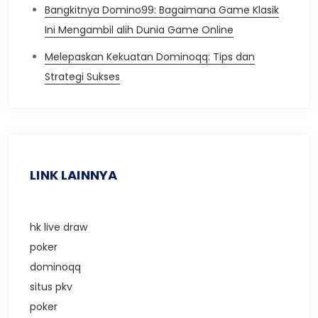
Bangkitnya Domino99: Bagaimana Game Klasik
Ini Mengambil alih Dunia Game Online
Melepaskan Kekuatan Dominoqq: Tips dan
Strategi Sukses
LINK LAINNYA
hk live draw
poker
dominoqq
situs pkv
poker