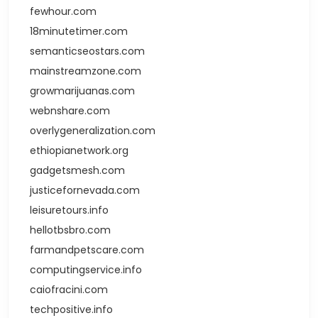
fewhour.com
18minutetimer.com
semanticseostars.com
mainstreamzone.com
growmarijuanas.com
webnshare.com
overlygeneralization.com
ethiopianetwork.org
gadgetsmesh.com
justicefornevada.com
leisuretours.info
hellotbsbro.com
farmandpetscare.com
computingservice.info
caiofracini.com
techpositive.info