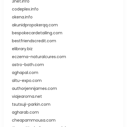
3net.info
codeplex.info
okena.info
akunidpropokerqq.com
bespokecardetailing.com
bestfriendscredit.com
elibrary.biz
eczema-naturalcures.com
astro-bath.com
aghapal.com
altu-expo.com
authorjennijames.com
viajearoma.net
tsutsuji-parkin.com
agharab.com
cheapammousa.com