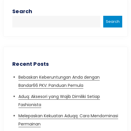
Search
Search
Recent Posts
Bebaskan Keberuntungan Anda dengan
Bandar66 PKV: Panduan Pemula
Aduq: Aksesori yang Wajib Dimiliki Setiap
Fashionista
Melepaskan Kekuatan Aduqq: Cara Mendominasi
Permainan