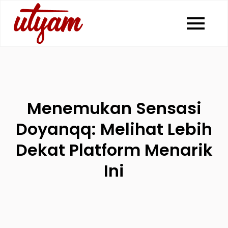
Skip
to
Situs Judi Online
Temukan situs judi online gampang
content
menang dengan banyak pilihan
Gampang Menang
game. Mainkan berbagai permainan
dengan peluang menang tinggi dan
dengan Banyak
raih kemenangan besar.
Pilihan Game
Menemukan Sensasi
Doyanqq: Melihat Lebih
Dekat Platform Menarik
Ini