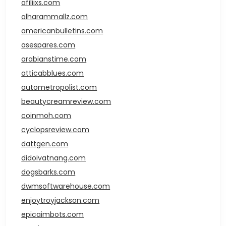
afiliixs.com
alharammallz.com
americanbulletins.com
asespares.com
arabianstime.com
atticabblues.com
autometropolist.com
beautycreamreview.com
coinmoh.com
cyclopsreview.com
dattgen.com
didoivatnang.com
dogsbarks.com
dwmsoftwarehouse.com
enjoytroyjackson.com
epicaimbots.com