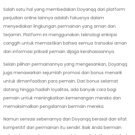
Salah satu hal yang membedakan Doyanqq dari platform
perjudian online lainnya adalah fokusnya dalam
menyediakan lingkungan permainan yang aman dan
terjamin. Platform ini menggunakan teknologi enkripsi
canggih untuk memastikan bahwa semua transaksi aman
dan informasi pribadi pemain dijaga kerahasiaannya.
Selain pilihan permainannya yang mengesankan, Doyanqq
juga menawarkan sejumlah promosi dan bonus menarik
untuk dimanfaatkan para pemain. Dari bonus selamat
datang hingga hadiah loyalitas, ada banyak cara bagi
pemain untuk meningkatkan kemenangan mereka dan
memaksimalkan pengalaman bermain mereka.
Namun sensasi sebenarnya dari Doyanqq berasal dari sifat
kompetitif dari permainan itu sendiri. Baik Anda bermain