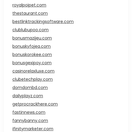
royalpoipet.com
thestaurant.com
bestlinktrackingsoftware.com
clublubupoo.com
bonusmazijeu.com
bonuskyfojea.com
bonuskorokee.com
bonusgexipoy.com
casinorelaxluxe.com
clubetechplay.com
domdombd.com
dailyplayz.com
getprocrackhere.com
fastinnews.com
fannybanny.com
ifinitymarketer.com