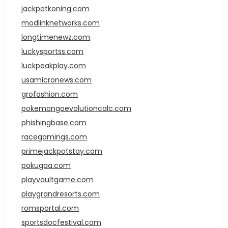
jackpotkoning.com
modlinknetworks.com
longtimenewz.com
luckysportss.com
luckpeakplay.com
usamicronews.com
grofashion.com
pokemongoevolutioncalc.com
phishingbase.com
racegamings.com
primejackpotstay.com
pokugaa.com
playvaultgame.com
playgrandresorts.com
romsportal.com
sportsdocfestival.com