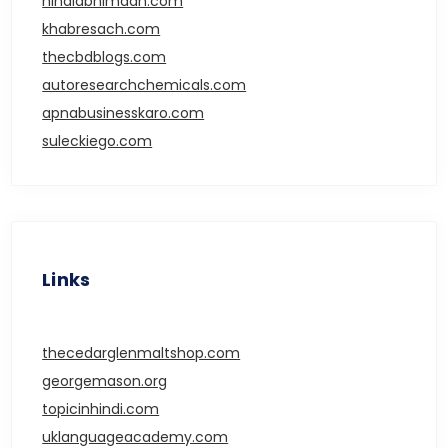
hindiabhimaan.com
khabresach.com
thecbdblogs.com
autoresearchchemicals.com
apnabusinesskaro.com
suleckiego.com
Links
thecedarglenmaltshop.com
georgemason.org
topicinhindi.com
uklanguageacademy.com