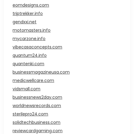
eomdesigns.com
triptrekker.info
gendxxi.net
motomasters.info
mycarzone.info
vibecasaconcepts.com
quantum24.info
quantenki.com
businessmagazineusa.com
medicwellcare.com
vidsmall.com
businessnews2day.com
worldnewsrecords.com
sterilepro24.com
solidtechbusiness.com
reviewcardgaming.com