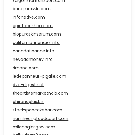
saigonstartransport.com
bangmaxwin.com
infonetive.com
epictacoshop.com
biopuraskinserum.com
californiafinances.info
canadafinance.info
nevadamoney.info
rimene.com
ledepanneur-pigalle.com
dvd-digest.net
theartistsmarketnola.com
chiranaplus.biz
stackspancakebar.com
namheongfoodcourt.com
milanoglasgow.com