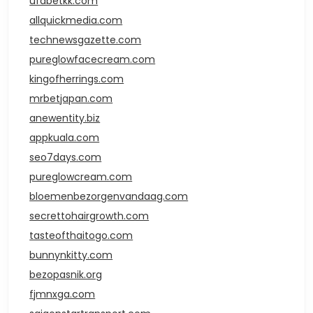
ufabetkk.com
allquickmedia.com
technewsgazette.com
pureglowfacecream.com
kingofherrings.com
mrbetjapan.com
anewentity.biz
appkuala.com
seo7days.com
pureglowcream.com
bloemenbezorgenvandaag.com
secrettohairgrowth.com
tasteofthaitogo.com
bunnynkitty.com
bezopasnik.org
fjmnxga.com