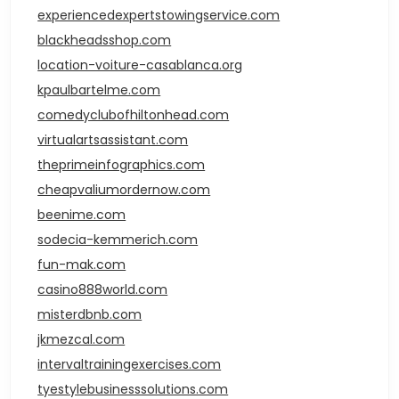
experiencedexpertstowingservice.com
blackheadsshop.com
location-voiture-casablanca.org
kpaulbartelme.com
comedyclubofhiltonhead.com
virtualartsassistant.com
theprimeinfographics.com
cheapvaliumordernow.com
beenime.com
sodecia-kemmerich.com
fun-mak.com
casino888world.com
misterdbnb.com
jkmezcal.com
intervaltrainingexercises.com
tyestylebusinesssolutions.com