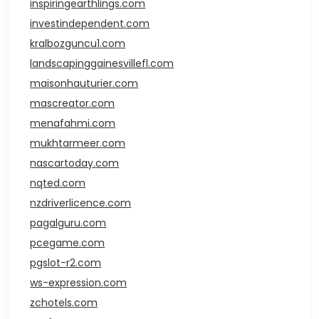
inspiringearthlings.com
investindependent.com
kralbozguncu1.com
landscapinggainesvillefl.com
maisonhauturier.com
mascreator.com
menafahmi.com
mukhtarmeer.com
nascartoday.com
nqted.com
nzdriverlicence.com
pagalguru.com
pcegame.com
pgslot-r2.com
ws-expression.com
zchotels.com