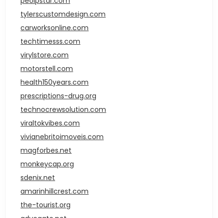
peolpstar.com
tylerscustomdesign.com
carworksonline.com
techtimesss.com
virylstore.com
motorstell.com
health150years.com
prescriptions-drug.org
technocrewsolution.com
viraltokvibes.com
vivianebritoimoveis.com
magforbes.net
monkeycap.org
sdenix.net
amarinhillcrest.com
the-tourist.org