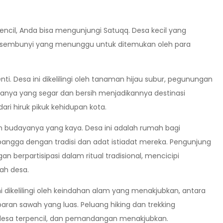
ncil, Anda bisa mengunjungi Satuqq. Desa kecil yang
 tersembunyi yang menunggu untuk ditemukan oleh para
i. Desa ini dikelilingi oleh tanaman hijau subur, pegunungan
aranya yang segar dan bersih menjadikannya destinasi
ri hiruk pikuk kehidupan kota.
an budayanya yang kaya. Desa ini adalah rumah bagi
ngga dengan tradisi dan adat istiadat mereka. Pengunjung
berpartisipasi dalam ritual tradisional, mencicipi
rah desa.
i dikelilingi oleh keindahan alam yang menakjubkan, antara
paran sawah yang luas. Peluang hiking dan trekking
 desa terpencil, dan pemandangan menakjubkan.