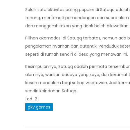
Salah satu aktivitas paling populer di Satuqq adal
tenang, menikmati pemandangan dan suara alam se
dan menggembirakan yang tidak boleh dilewatkan.
Pilihan akomodasi di Satuqq terbatas, namun ad
pengalaman nyaman dan autentik. Penduduk sete
seperti di rumah sendiri di desa yang menawan ini.
Kesimpulannya, Satuqq adalah permata tersembu
alamnya, warisan budaya yang kaya, dan keramaht
kesan mendalam bagi setiap wisatawan. Jadi kemasi 
sendiri keindahan Satuqq.
[ad_2]
pkv games