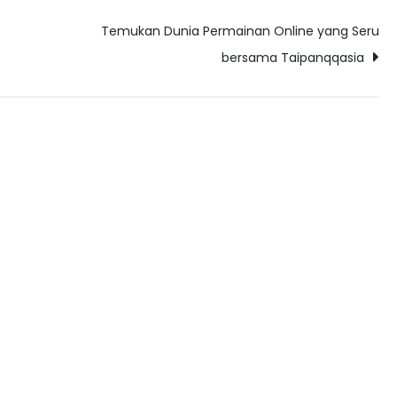
Temukan Dunia Permainan Online yang Seru
bersama Taipanqqasia