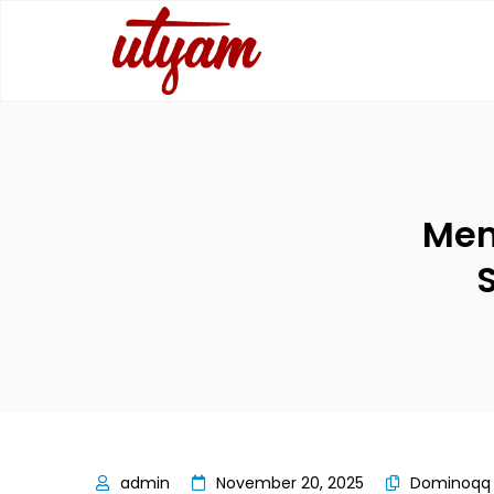
Skip
to
Situs Judi 
Temukan situs judi online
content
kemenangan besar.
Men
November 20, 2025
Dominoqq