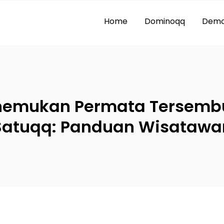
Home
Dominoqq
Demo
Online Gampang Menang deng
 gampang menang dengan banyak pilihan game. Mainkan berbag
emukan Permata Tersemb
Satuqq: Panduan Wisatawa