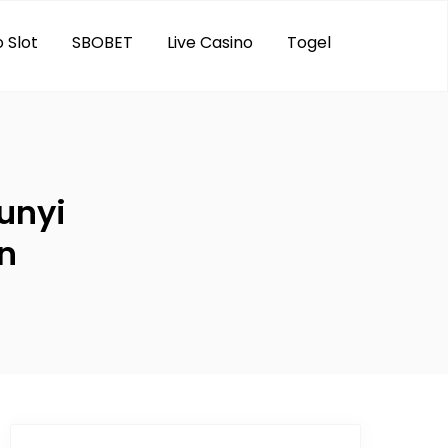
 Slot
SBOBET
Live Casino
Togel
an Banyak Pilihan Game
ai permainan dengan peluang menang tinggi dan raih
unyi
n