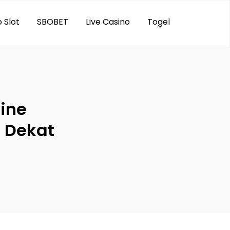
 Slot
SBOBET
Live Casino
Togel
an Banyak Pilihan Game
ai permainan dengan peluang menang tinggi dan raih
ine
 Dekat