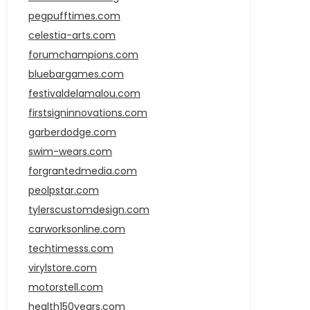
pegpufftimes.com
celestia-arts.com
forumchampions.com
bluebargames.com
festivaldelamalou.com
firstsigninnovations.com
garberdodge.com
swim-wears.com
forgrantedmedia.com
peolpstar.com
tylerscustomdesign.com
carworksonline.com
techtimesss.com
virylstore.com
motorstell.com
health150years.com