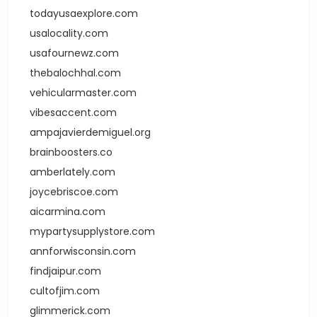
todayusaexplore.com
usalocality.com
usafournewz.com
thebalochhal.com
vehicularmaster.com
vibesaccent.com
ampajavierdemiguel.org
brainboosters.co
amberlately.com
joycebriscoe.com
aicarmina.com
mypartysupplystore.com
annforwisconsin.com
findjaipur.com
cultofjim.com
glimmerick.com