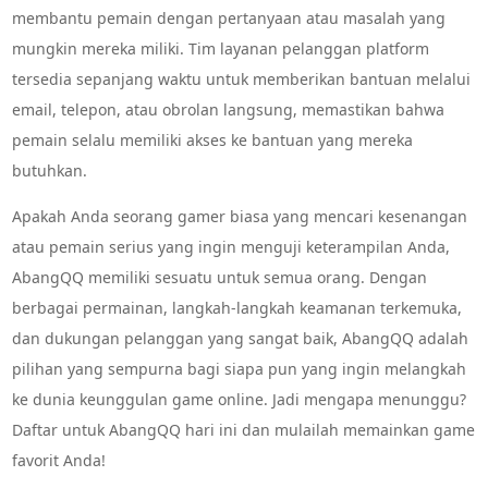
membantu pemain dengan pertanyaan atau masalah yang
mungkin mereka miliki. Tim layanan pelanggan platform
tersedia sepanjang waktu untuk memberikan bantuan melalui
email, telepon, atau obrolan langsung, memastikan bahwa
pemain selalu memiliki akses ke bantuan yang mereka
butuhkan.
Apakah Anda seorang gamer biasa yang mencari kesenangan
atau pemain serius yang ingin menguji keterampilan Anda,
AbangQQ memiliki sesuatu untuk semua orang. Dengan
berbagai permainan, langkah-langkah keamanan terkemuka,
dan dukungan pelanggan yang sangat baik, AbangQQ adalah
pilihan yang sempurna bagi siapa pun yang ingin melangkah
ke dunia keunggulan game online. Jadi mengapa menunggu?
Daftar untuk AbangQQ hari ini dan mulailah memainkan game
favorit Anda!