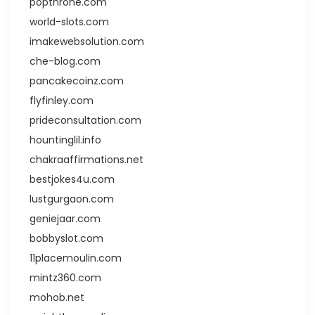
popthrone.com
world-slots.com
imakewebsolution.com
che-blog.com
pancakecoinz.com
flyfinley.com
prideconsultation.com
hountinglil.info
chakraaffirmations.net
bestjokes4u.com
lustgurgaon.com
geniejaar.com
bobbyslot.com
11placemoulin.com
mintz360.com
mohob.net