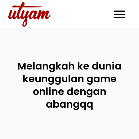
Skip
to
Situs Judi Online
Temukan situs judi online gampang
content
menang dengan banyak pilihan game.
Gampang Menang
Mainkan berbagai permainan dengan
peluang menang tinggi dan raih
dengan Banyak
kemenangan besar.
Pilihan Game
Melangkah ke dunia
keunggulan game
online dengan
abangqq