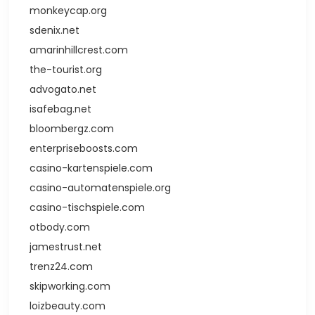
monkeycap.org
sdenix.net
amarinhillcrest.com
the-tourist.org
advogato.net
isafebag.net
bloombergz.com
enterpriseboosts.com
casino-kartenspiele.com
casino-automatenspiele.org
casino-tischspiele.com
otbody.com
jamestrust.net
trenz24.com
skipworking.com
loizbeauty.com