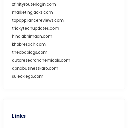
xfinityrouterlogin.com
marketingjacks.com
topappliancereviews.com
trickytechupdates.com
hindiabhimaan.com
khabresach.com
thecbdblogs.com
autoresearchchemicals.com
apnabusinesskaro.com
suleckiego.com
Links