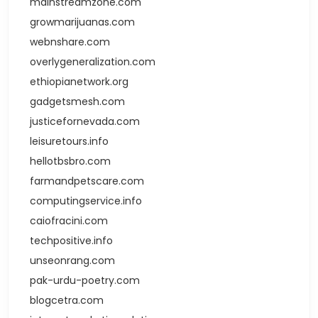
mainstreamzone.com
growmarijuanas.com
webnshare.com
overlygeneralization.com
ethiopianetwork.org
gadgetsmesh.com
justicefornevada.com
leisuretours.info
hellotbsbro.com
farmandpetscare.com
computingservice.info
caiofracini.com
techpositive.info
unseonrang.com
pak-urdu-poetry.com
blogcetra.com