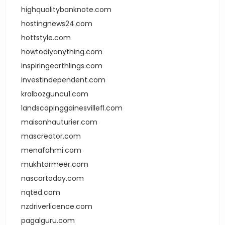
highqualitybanknote.com
hostingnews24.com
hottstyle.com
howtodiyanything.com
inspiringearthlings.com
investindependent.com
kralbozguncu1.com
landscapinggainesvillefl.com
maisonhauturier.com
mascreator.com
menafahmi.com
mukhtarmeer.com
nascartoday.com
nqted.com
nzdriverlicence.com
pagalguru.com