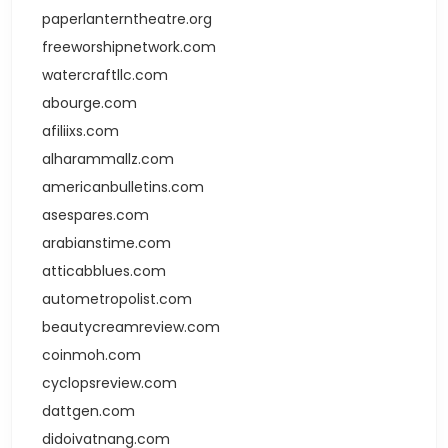
paperlanterntheatre.org
freeworshipnetwork.com
watercraftllc.com
abourge.com
afiliixs.com
alharammallz.com
americanbulletins.com
asespares.com
arabianstime.com
atticabblues.com
autometropolist.com
beautycreamreview.com
coinmoh.com
cyclopsreview.com
dattgen.com
didoivatnang.com