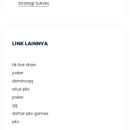
Strategi Sukses
LINK LAINNYA
hk live draw
poker
dominoqq
situs pkv
poker
qq
daftar pkv games
pkv