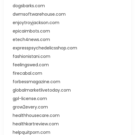
dogsbarks.com
dwmsoftwarehouse.com
enjoytroyjackson.com
epicaimbots.com
etech4news.com
expresspsychedelicsshop.com
fashionistani.com
feelingswed.com
firecabal.com
forbessmagazine.com
globalmarketlivetoday.com
gpl-license.com
grow2every.com
healthhousecare.com
healthkartreview.com
helpquitporn.com