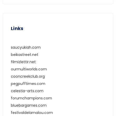
Links
saucyukiah.com
beikastreet.net
filmizlettir.net
ourmultiworlds.com
cooncreekclub.org
pegpufftimes.com
celestia-arts.com
forumchampions.com
bluebargames.com
festivaldelamalou.com