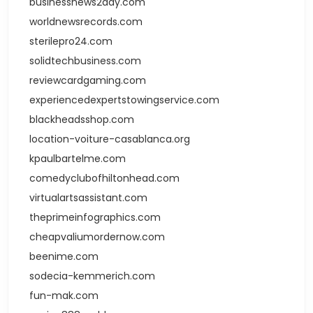
businessnews2day.com
worldnewsrecords.com
sterilepro24.com
solidtechbusiness.com
reviewcardgaming.com
experiencedexpertstowingservice.com
blackheadsshop.com
location-voiture-casablanca.org
kpaulbartelme.com
comedyclubofhiltonhead.com
virtualartsassistant.com
theprimeinfographics.com
cheapvaliumordernow.com
beenime.com
sodecia-kemmerich.com
fun-mak.com