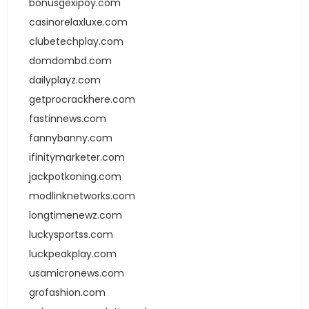
bonusgexipoy.com
casinorelaxluxe.com
clubetechplay.com
domdombd.com
dailyplayz.com
getprocrackhere.com
fastinnews.com
fannybanny.com
ifinitymarketer.com
jackpotkoning.com
modlinknetworks.com
longtimenewz.com
luckysportss.com
luckpeakplay.com
usamicronews.com
grofashion.com