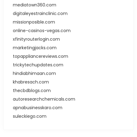
mediatown360.com
digitaleyestrainclinic.com
missionposible.com
online-casinos-vegas.com
xfinityrouterlogin.com
marketingjacks.com
topappliancereviews.com
trickytechupdates.com
hindiabhimaan.com
khabresach.com
thecbdblogs.com
autoresearchchemicals.com
apnabusinesskaro.com
suleckiego.com