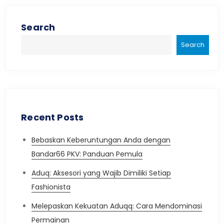
Search
Search
Recent Posts
Bebaskan Keberuntungan Anda dengan
Bandar66 PKV: Panduan Pemula
Aduq: Aksesori yang Wajib Dimiliki Setiap
Fashionista
Melepaskan Kekuatan Aduqq: Cara Mendominasi
Permainan