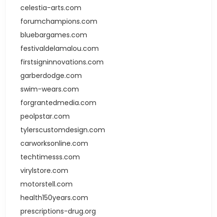
celestia-arts.com
forumchampions.com
bluebargames.com
festivaldelamalou.com
firstsigninnovations.com
garberdodge.com
swim-wears.com
forgrantedmedia.com
peolpstar.com
tylerscustomdesign.com
carworksonline.com
techtimesss.com
virylstore.com
motorstell.com
health150years.com
prescriptions-drug.org