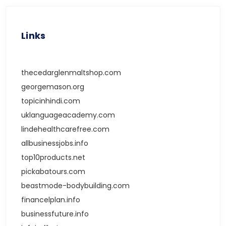
Links
thecedarglenmaltshop.com
georgemason.org
topicinhindi.com
uklanguageacademy.com
lindehealthcarefree.com
allbusinessjobs.info
top10products.net
pickabatours.com
beastmode-bodybuilding.com
financelplan.info
businessfuture.info