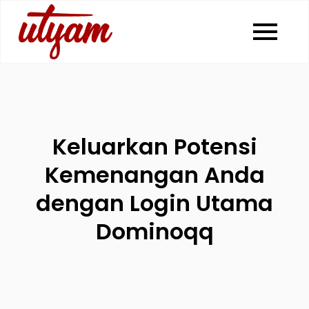
Skip
to
Situs Judi Online
Temukan situs judi online gampang
content
menang dengan banyak pilihan game.
Gampang Menang
Mainkan berbagai permainan dengan
peluang menang tinggi dan raih
dengan Banyak
kemenangan besar.
Pilihan Game
Keluarkan Potensi
Kemenangan Anda
dengan Login Utama
Dominoqq