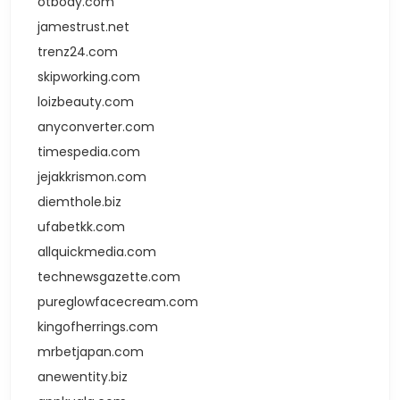
otbody.com
jamestrust.net
trenz24.com
skipworking.com
loizbeauty.com
anyconverter.com
timespedia.com
jejakkrismon.com
diemthole.biz
ufabetkk.com
allquickmedia.com
technewsgazette.com
pureglowfacecream.com
kingofherrings.com
mrbetjapan.com
anewentity.biz