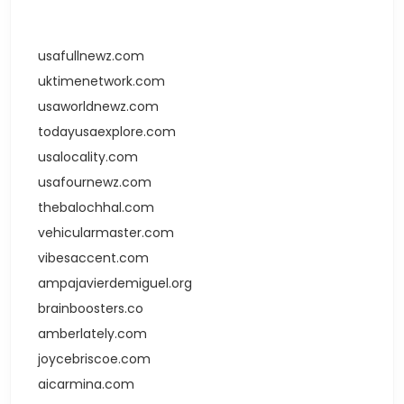
usafullnewz.com
uktimenetwork.com
usaworldnewz.com
todayusaexplore.com
usalocality.com
usafournewz.com
thebalochhal.com
vehicularmaster.com
vibesaccent.com
ampajavierdemiguel.org
brainboosters.co
amberlately.com
joycebriscoe.com
aicarmina.com