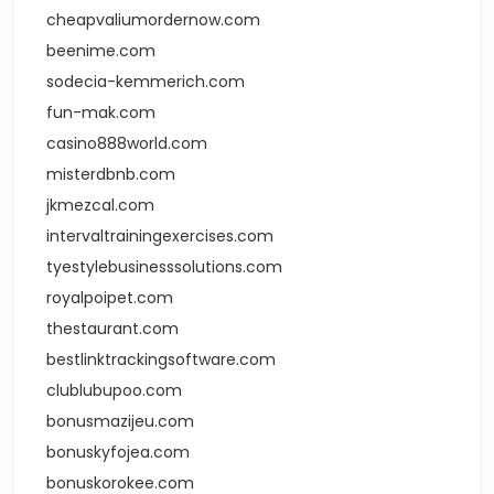
cheapvaliumordernow.com
beenime.com
sodecia-kemmerich.com
fun-mak.com
casino888world.com
misterdbnb.com
jkmezcal.com
intervaltrainingexercises.com
tyestylebusinesssolutions.com
royalpoipet.com
thestaurant.com
bestlinktrackingsoftware.com
clublubupoo.com
bonusmazijeu.com
bonuskyfojea.com
bonuskorokee.com