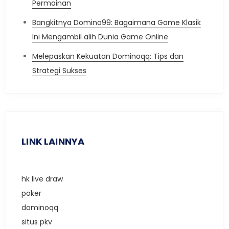
Permainan
Bangkitnya Domino99: Bagaimana Game Klasik
Ini Mengambil alih Dunia Game Online
Melepaskan Kekuatan Dominoqq: Tips dan
Strategi Sukses
LINK LAINNYA
hk live draw
poker
dominoqq
situs pkv