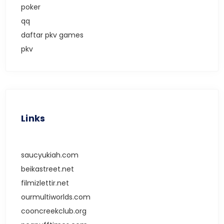
poker
qq
daftar pkv games
pkv
Links
saucyukiah.com
beikastreet.net
filmizlettir.net
ourmultiworlds.com
cooncreekclub.org