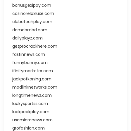
bonusgexipoy.com
casinorelaxluxe.com
clubetechplay.com
domdombd.com
dailyplayz.com
getprocrackhere.com
fastinnews.com
fannybanny.com
ifinitymarketer.com
jackpotkoning.com
modlinknetworks.com
longtimenewz.com
luckysportss.com
luckpeakplay.com
usamicronews.com
grofashion.com