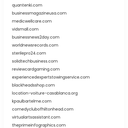
quantenki.com
businessmagazineusa.com
medicwellcare.com
vidsmall.com
businessnews2day.com
worldnewsrecords.com
sterilepro24.com
solidtechbusiness.com
reviewcardgaming.com
experiencedexpertstowingservice.com
blackheadsshop.com
location-voiture-casablanca.org
kpaulbartelme.com
comedyclubofhiltonhead.com
virtualartsassistant.com
theprimeinfographics.com