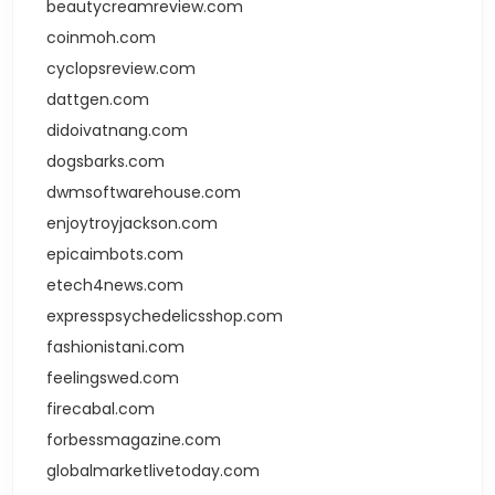
beautycreamreview.com
coinmoh.com
cyclopsreview.com
dattgen.com
didoivatnang.com
dogsbarks.com
dwmsoftwarehouse.com
enjoytroyjackson.com
epicaimbots.com
etech4news.com
expresspsychedelicsshop.com
fashionistani.com
feelingswed.com
firecabal.com
forbessmagazine.com
globalmarketlivetoday.com