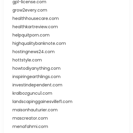
gpl-license.com
grow2every.com
healthhousecare.com
healthkartreview.com
helpquitporn.com
highqualitybanknote.com
hostingnews24.com
hottstyle.com
howtodiyanything.com
inspiringearthlings.com
investindependent.com
kralbozguncu1.com
landscapinggainesvillefl.com
maisonhauturier.com
mascreator.com
menafahmi.com