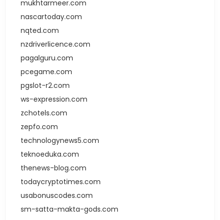
mukhtarmeer.com
nascartoday.com
nqted.com
nzdriverlicence.com
pagalguru.com
pcegame.com
pgslot-r2.com
ws-expression.com
zchotels.com
zepfo.com
technologynews5.com
teknoeduka.com
thenews-blog.com
todaycryptotimes.com
usabonuscodes.com
sm-satta-makta-gods.com