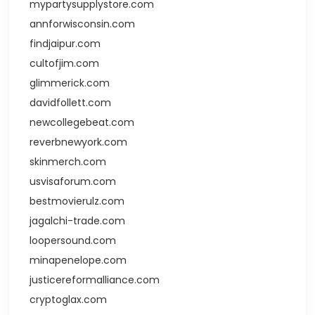
mypartysupplystore.com
annforwisconsin.com
findjaipur.com
cultofjim.com
glimmerick.com
davidfollett.com
newcollegebeat.com
reverbnewyork.com
skinmerch.com
usvisaforum.com
bestmovierulz.com
jagalchi-trade.com
loopersound.com
minapenelope.com
justicereformalliance.com
cryptoglax.com