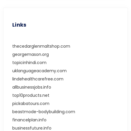
Links
thecedarglenmaltshop.com
georgemason.org
topicinhindi.com
uklanguageacademy.com
lindehealthcarefree.com
allbusinessjobs.info
top10products.net
pickabatours.com
beastmode-bodybuilding.com
financelplan.info
businessfuture.info