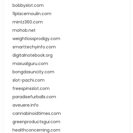
bobbyslot.com
11placemoulin.com
mintz360.com
mohob.net
weightlossprodigy.com
smarttechyinfo.com
digitalnotebook.org
maxualguru.com
bongdasuncity.com
slot-pachi.com
freespinsslot.com
paradisefurballs.com
aveuere.info
cannabinoidtimes.com
greenproductsgui.com
healthconcerning.com