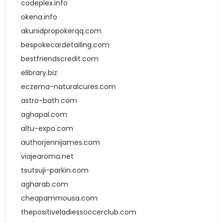
codeplex.info
okena.info
akunidpropokerqq.com
bespokecardetailing.com
bestfriendscredit.com
elibrary.biz
eczema-naturalcures.com
astro-bath.com
aghapal.com
altu-expo.com
authorjennijames.com
viajearoma.net
tsutsuji-parkin.com
agharab.com
cheapammousa.com
thepositiveladiessoccerclub.com