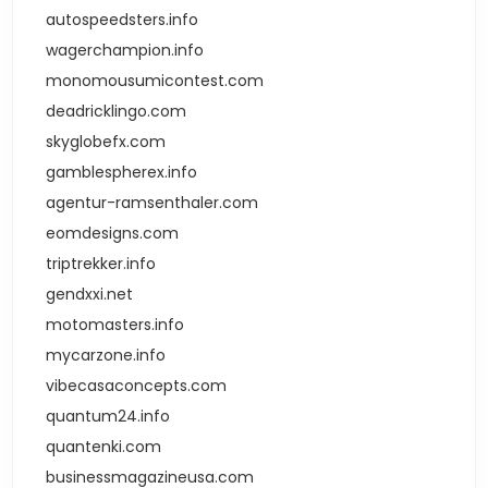
autospeedsters.info
wagerchampion.info
monomousumicontest.com
deadricklingo.com
skyglobefx.com
gamblespherex.info
agentur-ramsenthaler.com
eomdesigns.com
triptrekker.info
gendxxi.net
motomasters.info
mycarzone.info
vibecasaconcepts.com
quantum24.info
quantenki.com
businessmagazineusa.com