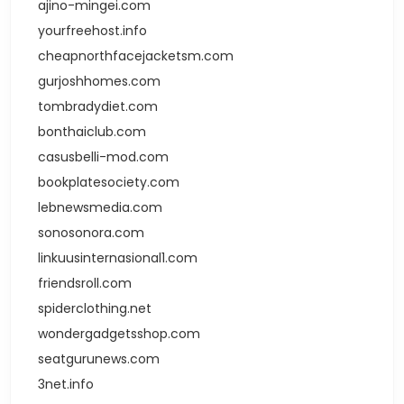
ajino-mingei.com
yourfreehost.info
cheapnorthfacejacketsm.com
gurjoshhomes.com
tombradydiet.com
bonthaiclub.com
casusbelli-mod.com
bookplatesociety.com
lebnewsmedia.com
sonosonora.com
linkuusinternasional1.com
friendsroll.com
spiderclothing.net
wondergadgetsshop.com
seatgurunews.com
3net.info