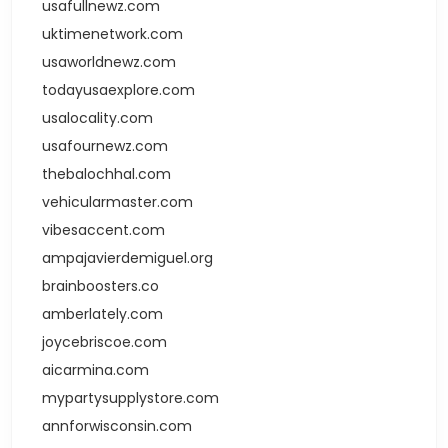
usafullnewz.com
uktimenetwork.com
usaworldnewz.com
todayusaexplore.com
usalocality.com
usafournewz.com
thebalochhal.com
vehicularmaster.com
vibesaccent.com
ampajavierdemiguel.org
brainboosters.co
amberlately.com
joycebriscoe.com
aicarmina.com
mypartysupplystore.com
annforwisconsin.com