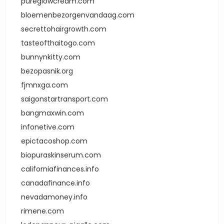
pureglowcream.com
bloemenbezorgenvandaag.com
secrettohairgrowth.com
tasteofthaitogo.com
bunnynkitty.com
bezopasnik.org
fjmnxga.com
saigonstartransport.com
bangmaxwin.com
infonetive.com
epictacoshop.com
biopuraskinserum.com
californiafinances.info
canadafinance.info
nevadamoney.info
rimene.com