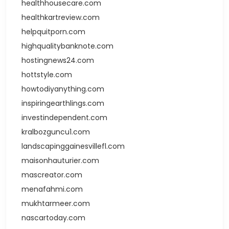
healthhousecare.com
healthkartreview.com
helpquitporn.com
highqualitybanknote.com
hostingnews24.com
hottstyle.com
howtodiyanything.com
inspiringearthlings.com
investindependent.com
kralbozguncu1.com
landscapinggainesvillefl.com
maisonhauturier.com
mascreator.com
menafahmi.com
mukhtarmeer.com
nascartoday.com