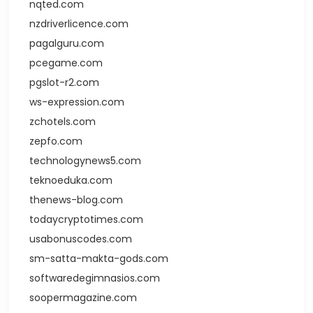
nqted.com
nzdriverlicence.com
pagalguru.com
pcegame.com
pgslot-r2.com
ws-expression.com
zchotels.com
zepfo.com
technologynews5.com
teknoeduka.com
thenews-blog.com
todaycryptotimes.com
usabonuscodes.com
sm-satta-makta-gods.com
softwaredegimnasios.com
soopermagazine.com