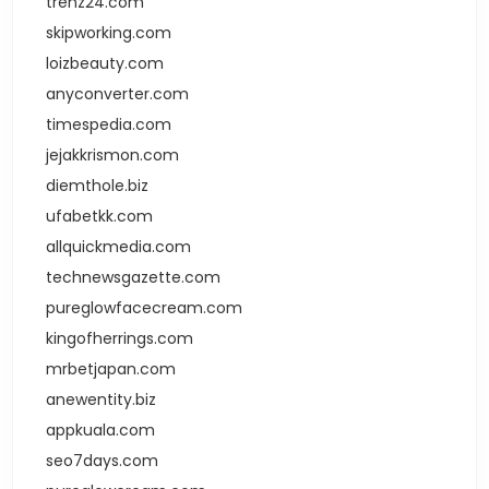
trenz24.com
skipworking.com
loizbeauty.com
anyconverter.com
timespedia.com
jejakkrismon.com
diemthole.biz
ufabetkk.com
allquickmedia.com
technewsgazette.com
pureglowfacecream.com
kingofherrings.com
mrbetjapan.com
anewentity.biz
appkuala.com
seo7days.com