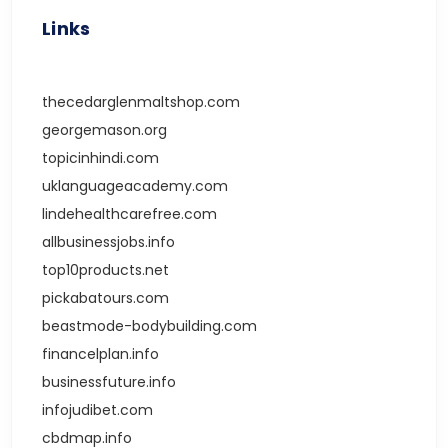
Links
thecedarglenmaltshop.com
georgemason.org
topicinhindi.com
uklanguageacademy.com
lindehealthcarefree.com
allbusinessjobs.info
top10products.net
pickabatours.com
beastmode-bodybuilding.com
financelplan.info
businessfuture.info
infojudibet.com
cbdmap.info