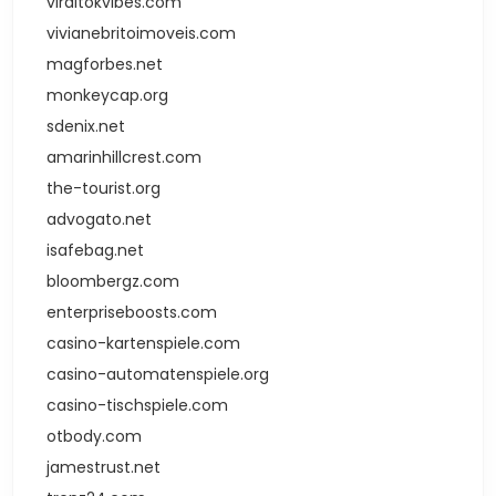
viraltokvibes.com
vivianebritoimoveis.com
magforbes.net
monkeycap.org
sdenix.net
amarinhillcrest.com
the-tourist.org
advogato.net
isafebag.net
bloombergz.com
enterpriseboosts.com
casino-kartenspiele.com
casino-automatenspiele.org
casino-tischspiele.com
otbody.com
jamestrust.net