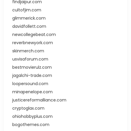
findjaipur.com
cultofjim.com
glimmerick.com
davidfollett.com
newcollegebeat.com
reverbnewyork.com
skinmerch.com
usvisaforum.com
bestmovierulz.com
jagalchi-trade.com
loopersound.com
minapenelope.com
justicereformalliance.com
cryptoglax.com
ohiohobbyplus.com
bogothemes.com