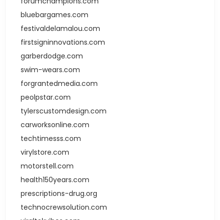
forumchampions.com
bluebargames.com
festivaldelamalou.com
firstsigninnovations.com
garberdodge.com
swim-wears.com
forgrantedmedia.com
peolpstar.com
tylerscustomdesign.com
carworksonline.com
techtimesss.com
virylstore.com
motorstell.com
health150years.com
prescriptions-drug.org
technocrewsolution.com