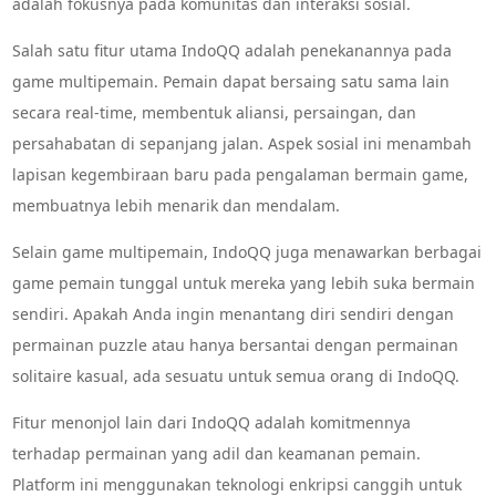
adalah fokusnya pada komunitas dan interaksi sosial.
Salah satu fitur utama IndoQQ adalah penekanannya pada
game multipemain. Pemain dapat bersaing satu sama lain
secara real-time, membentuk aliansi, persaingan, dan
persahabatan di sepanjang jalan. Aspek sosial ini menambah
lapisan kegembiraan baru pada pengalaman bermain game,
membuatnya lebih menarik dan mendalam.
Selain game multipemain, IndoQQ juga menawarkan berbagai
game pemain tunggal untuk mereka yang lebih suka bermain
sendiri. Apakah Anda ingin menantang diri sendiri dengan
permainan puzzle atau hanya bersantai dengan permainan
solitaire kasual, ada sesuatu untuk semua orang di IndoQQ.
Fitur menonjol lain dari IndoQQ adalah komitmennya
terhadap permainan yang adil dan keamanan pemain.
Platform ini menggunakan teknologi enkripsi canggih untuk