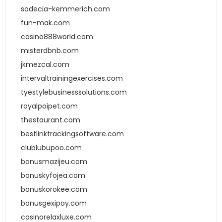
sodecia-kemmerich.com
fun-mak.com
casino888world.com
misterdbnb.com
jkmezcal.com
intervaltrainingexercises.com
tyestylebusinesssolutions.com
royalpoipet.com
thestaurant.com
bestlinktrackingsoftware.com
clublubupoo.com
bonusmazijeu.com
bonuskyfojea.com
bonuskorokee.com
bonusgexipoy.com
casinorelaxluxe.com