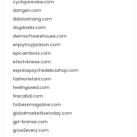
cyclopsreview.com
dattgen.com
didoivatnang.com
dogsbarks.com
dwmsoftwarehouse.com
enjoytroyjackson.com
epicaimbots.com
etech4news.com
expresspsychedelicsshop.com
fashionistani.com
feelingswed.com
firecabal.com
forbessmagazine.com
globalmarketlivetoday.com
gpl-license.com
grow2every.com