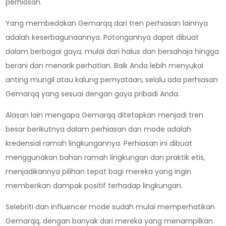
perhiasan.
Yang membedakan Gemarqq dari tren perhiasan lainnya
adalah keserbagunaannya. Potongannya dapat dibuat
dalam berbagai gaya, mulai dari halus dan bersahaja hingga
berani dan menarik perhatian. Baik Anda lebih menyukai
anting mungil atau kalung pernyataan, selalu ada perhiasan
Gemarqq yang sesuai dengan gaya pribadi Anda.
Alasan lain mengapa Gemarqq ditetapkan menjadi tren
besar berikutnya dalam perhiasan dan mode adalah
kredensial ramah lingkungannya. Perhiasan ini dibuat
menggunakan bahan ramah lingkungan dan praktik etis,
menjadikannya pilihan tepat bagi mereka yang ingin
memberikan dampak positif terhadap lingkungan.
Selebriti dan influencer mode sudah mulai memperhatikan
Gemarqq, dengan banyak dari mereka yang menampilkan