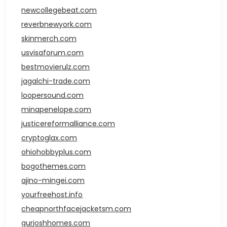
newcollegebeat.com
reverbnewyork.com
skinmerch.com
usvisaforum.com
bestmovierulz.com
jagalchi-trade.com
loopersound.com
minapenelope.com
justicereformalliance.com
cryptoglax.com
ohiohobbyplus.com
bogothemes.com
ajino-mingei.com
yourfreehost.info
cheapnorthfacejacketsm.com
gurjoshhomes.com