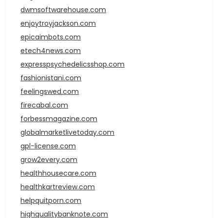
dwmsoftwarehouse.com
enjoytroyjackson.com
epicaimbots.com
etech4news.com
expresspsychedelicsshop.com
fashionistani.com
feelingswed.com
firecabal.com
forbessmagazine.com
globalmarketlivetoday.com
gpl-license.com
grow2every.com
healthhousecare.com
healthkartreview.com
helpquitporn.com
highqualitybanknote.com