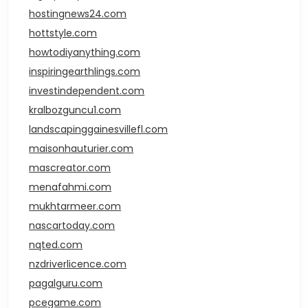
hostingnews24.com
hottstyle.com
howtodiyanything.com
inspiringearthlings.com
investindependent.com
kralbozguncu1.com
landscapinggainesvillefl.com
maisonhauturier.com
mascreator.com
menafahmi.com
mukhtarmeer.com
nascartoday.com
nqted.com
nzdriverlicence.com
pagalguru.com
pcegame.com