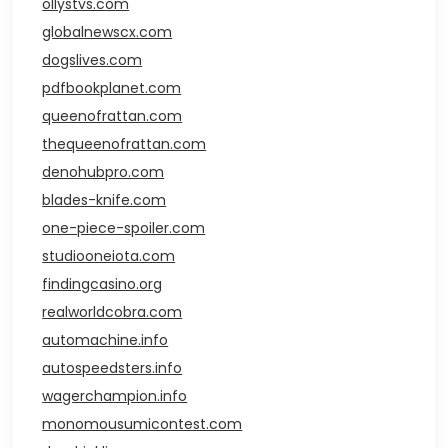
ollystvs.com
globalnewscx.com
dogslives.com
pdfbookplanet.com
queenofrattan.com
thequeenofrattan.com
denohubpro.com
blades-knife.com
one-piece-spoiler.com
studiooneiota.com
findingcasino.org
realworldcobra.com
automachine.info
autospeedsters.info
wagerchampion.info
monomousumicontest.com