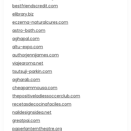
bestfriendscredit.com
elibrary.biz
eczema-naturalcures.com
astro-bath.com
aghapal.com
altu-expo.com
authorjennijames.com
viajearoma.net
tsutsuji-parkin.com
agharab.com
cheapammousa.com
thepositiveladiessoccerclub.com
recetasdecocinafaciles.com
naildesignsidea.net
greatpai.com
paperlanterntheatre.org