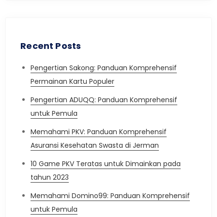
Recent Posts
Pengertian Sakong: Panduan Komprehensif
Permainan Kartu Populer
Pengertian ADUQQ: Panduan Komprehensif
untuk Pemula
Memahami PKV: Panduan Komprehensif
Asuransi Kesehatan Swasta di Jerman
10 Game PKV Teratas untuk Dimainkan pada
tahun 2023
Memahami Domino99: Panduan Komprehensif
untuk Pemula