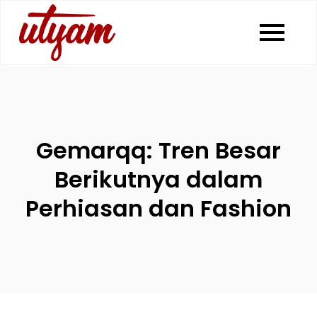
Skip
to
Situs Judi Online
Temukan situs judi online gampang
content
menang dengan banyak pilihan
Gampang Menang
game. Mainkan berbagai permainan
dengan peluang menang tinggi dan
dengan Banyak
raih kemenangan besar.
Pilihan Game
Gemarqq: Tren Besar
Berikutnya dalam
Perhiasan dan Fashion