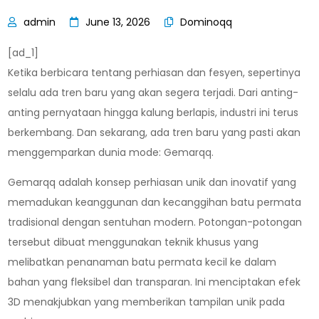
June 13, 2026
Dominoqq
[ad_1]
Ketika berbicara tentang perhiasan dan fesyen, sepertinya
selalu ada tren baru yang akan segera terjadi. Dari anting-
anting pernyataan hingga kalung berlapis, industri ini terus
berkembang. Dan sekarang, ada tren baru yang pasti akan
menggemparkan dunia mode: Gemarqq.
Gemarqq adalah konsep perhiasan unik dan inovatif yang
memadukan keanggunan dan kecanggihan batu permata
tradisional dengan sentuhan modern. Potongan-potongan
tersebut dibuat menggunakan teknik khusus yang
melibatkan penanaman batu permata kecil ke dalam
bahan yang fleksibel dan transparan. Ini menciptakan efek
3D menakjubkan yang memberikan tampilan unik pada