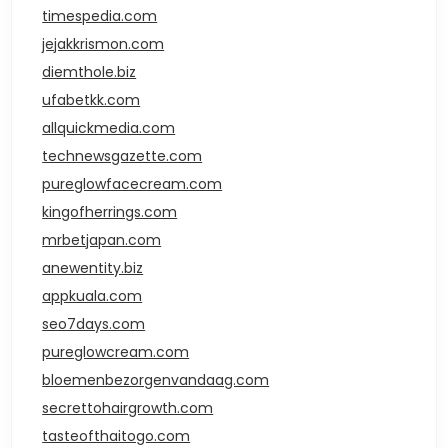
timespedia.com
jejakkrismon.com
diemthole.biz
ufabetkk.com
allquickmedia.com
technewsgazette.com
pureglowfacecream.com
kingofherrings.com
mrbetjapan.com
anewentity.biz
appkuala.com
seo7days.com
pureglowcream.com
bloemenbezorgenvandaag.com
secrettohairgrowth.com
tasteofthaitogo.com