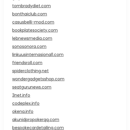
tombradydiet.com
bonthaiclub.com
casusbelli-mod.com
bookplatesociety.com
lebnewsmedia.com
sonosonora.com
linkuusinternasional1.com
friendsroll.com
spiderclothing.net
wondergadgetsshop.com
seatgurunews.com
3net.info
codeplex.info
okena.info
akunidpropokerqq.com
bespokecardetailing.com