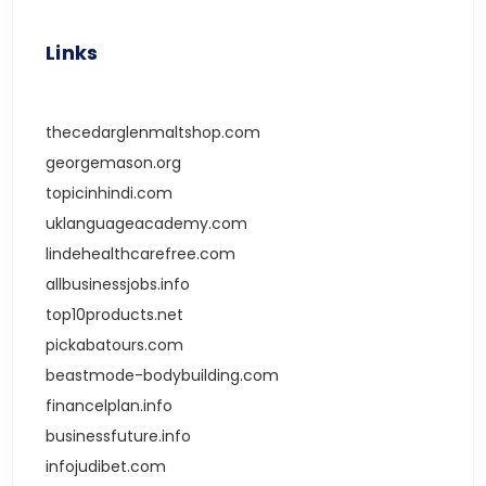
Links
thecedarglenmaltshop.com
georgemason.org
topicinhindi.com
uklanguageacademy.com
lindehealthcarefree.com
allbusinessjobs.info
top10products.net
pickabatours.com
beastmode-bodybuilding.com
financelplan.info
businessfuture.info
infojudibet.com