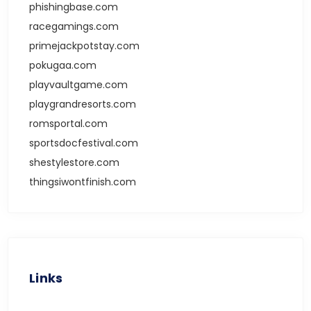
phishingbase.com
racegamings.com
primejackpotstay.com
pokugaa.com
playvaultgame.com
playgrandresorts.com
romsportal.com
sportsdocfestival.com
shestylestore.com
thingsiwontfinish.com
Links