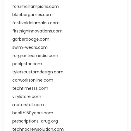
forumchampions.com
bluebargames.com
festivaldelamalou.com
firstsigninnovations.com
garberdodge.com
swim-wears.com
forgrantedmedia.com
peolpstar.com
tylerscustomdesign.com
carworksonline.com
techtimesss.com
virylstore.com
motorstell.com
health150years.com
prescriptions-drug.org
technocrewsolution.com