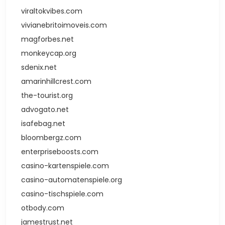
viraltokvibes.com
vivianebritoimoveis.com
magforbes.net
monkeycap.org
sdenix.net
amarinhillcrest.com
the-tourist.org
advogato.net
isafebag.net
bloombergz.com
enterpriseboosts.com
casino-kartenspiele.com
casino-automatenspiele.org
casino-tischspiele.com
otbody.com
jamestrust.net