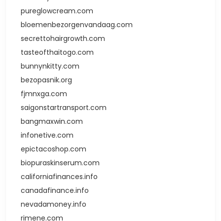
pureglowcream.com
bloemenbezorgenvandaag.com
secrettohairgrowth.com
tasteofthaitogo.com
bunnynkitty.com
bezopasnik.org
fjmnxga.com
saigonstartransport.com
bangmaxwin.com
infonetive.com
epictacoshop.com
biopuraskinserum.com
californiafinances.info
canadafinance.info
nevadamoney.info
rimene.com