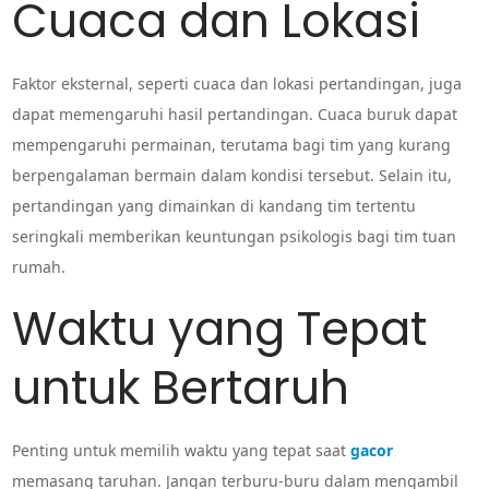
Cuaca dan Lokasi
Faktor eksternal, seperti cuaca dan lokasi pertandingan, juga
dapat memengaruhi hasil pertandingan. Cuaca buruk dapat
mempengaruhi permainan, terutama bagi tim yang kurang
berpengalaman bermain dalam kondisi tersebut. Selain itu,
pertandingan yang dimainkan di kandang tim tertentu
seringkali memberikan keuntungan psikologis bagi tim tuan
rumah.
Waktu yang Tepat
untuk Bertaruh
Penting untuk memilih waktu yang tepat saat
gacor
memasang taruhan. Jangan terburu-buru dalam mengambil