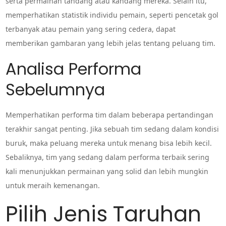
serta permainan tandang atau kandang mereka. Selain itu,
memperhatikan statistik individu pemain, seperti pencetak gol
terbanyak atau pemain yang sering cedera, dapat
memberikan gambaran yang lebih jelas tentang peluang tim.
Analisa Performa
Sebelumnya
Memperhatikan performa tim dalam beberapa pertandingan
terakhir sangat penting. Jika sebuah tim sedang dalam kondisi
buruk, maka peluang mereka untuk menang bisa lebih kecil.
Sebaliknya, tim yang sedang dalam performa terbaik sering
kali menunjukkan permainan yang solid dan lebih mungkin
untuk meraih kemenangan.
Pilih Jenis Taruhan