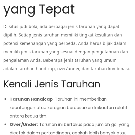
yang Tepat
Di situs judi bola, ada berbagai jenis taruhan yang dapat
dipilih. Setiap jenis taruhan memiliki tingkat kesulitan dan
potensi kemenangan yang berbeda. Anda harus bijak dalam
memilih jenis taruhan yang sesuai dengan pengetahuan dan
pengalaman Anda. Beberapa jenis taruhan yang umum
adalah taruhan handicap, over/under, dan taruhan kombinasi.
Kenali Jenis Taruhan
Taruhan Handicap
: Taruhan ini memberikan
keuntungan atau kerugian berdasarkan kekuatan relatif
antara kedua tim.
Over/Under
: Taruhan ini berfokus pada jumlah gol yang
dicetak dalam pertandingan, apakah lebih banyak atau