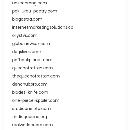
unseonrang.com
pak-urdu-poetry.com
blogcetra.com
internetmarketingsolutions.co
ollystvs.com
globalnewscx.com
dogslives.com
pdfbookplanet.com
queenofrattan.com
thequeenofrattan.com
denohubpro.com
blades-knife.com
one-piece-spoiler.com
studiooneiota.com
findingcasino.org
realworldcobra.com