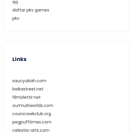
qq
daftar pkv games
pkv
Links
saucyukiah.com
beikastreet.net
filmizlettir.net
ourmultiworlds.com
cooncreekclub.org
pegpufftimes.com
celestia-arts.com