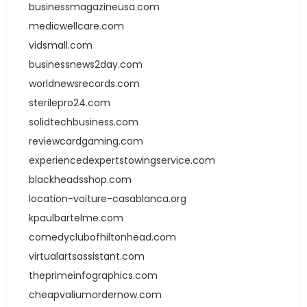
businessmagazineusa.com
medicwellcare.com
vidsmall.com
businessnews2day.com
worldnewsrecords.com
sterilepro24.com
solidtechbusiness.com
reviewcardgaming.com
experiencedexpertstowingservice.com
blackheadsshop.com
location-voiture-casablanca.org
kpaulbartelme.com
comedyclubofhiltonhead.com
virtualartsassistant.com
theprimeinfographics.com
cheapvaliumordernow.com