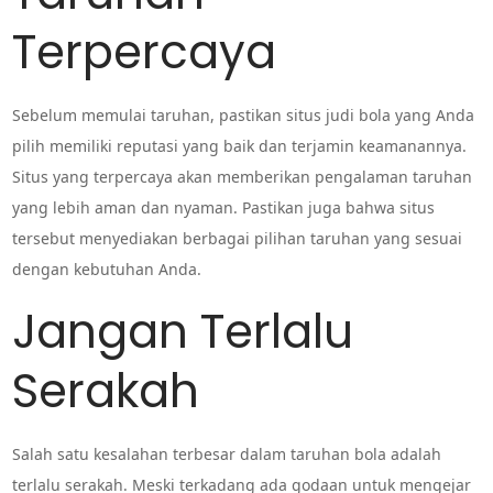
Terpercaya
Sebelum memulai taruhan, pastikan situs judi bola yang Anda
pilih memiliki reputasi yang baik dan terjamin keamanannya.
Situs yang terpercaya akan memberikan pengalaman taruhan
yang lebih aman dan nyaman. Pastikan juga bahwa situs
tersebut menyediakan berbagai pilihan taruhan yang sesuai
dengan kebutuhan Anda.
Jangan Terlalu
Serakah
Salah satu kesalahan terbesar dalam taruhan bola adalah
terlalu serakah. Meski terkadang ada godaan untuk mengejar