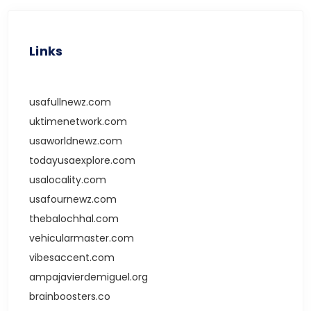
Links
usafullnewz.com
uktimenetwork.com
usaworldnewz.com
todayusaexplore.com
usalocality.com
usafournewz.com
thebalochhal.com
vehicularmaster.com
vibesaccent.com
ampajavierdemiguel.org
brainboosters.co