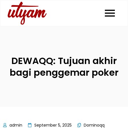
Skip
to
Situs Judi Online
Temukan situs judi online gampang
content
menang dengan banyak pilihan game.
Gampang Menang
Mainkan berbagai permainan dengan
peluang menang tinggi dan raih
dengan Banyak
kemenangan besar.
Pilihan Game
DEWAQQ: Tujuan akhir
bagi penggemar poker
September 5, 2025
Dominoqq