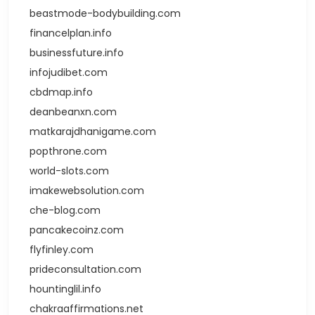
beastmode-bodybuilding.com
financelplan.info
businessfuture.info
infojudibet.com
cbdmap.info
deanbeanxn.com
matkarajdhanigame.com
popthrone.com
world-slots.com
imakewebsolution.com
che-blog.com
pancakecoinz.com
flyfinley.com
prideconsultation.com
hountinglil.info
chakraaffirmations.net