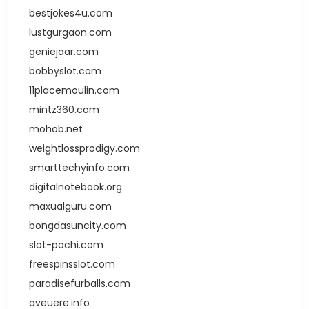
bestjokes4u.com
lustgurgaon.com
geniejaar.com
bobbyslot.com
11placemoulin.com
mintz360.com
mohob.net
weightlossprodigy.com
smarttechyinfo.com
digitalnotebook.org
maxualguru.com
bongdasuncity.com
slot-pachi.com
freespinsslot.com
paradisefurballs.com
aveuere.info