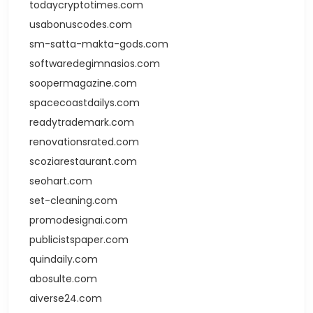
todaycryptotimes.com
usabonuscodes.com
sm-satta-makta-gods.com
softwaredegimnasios.com
soopermagazine.com
spacecoastdailys.com
readytrademark.com
renovationsrated.com
scoziarestaurant.com
seohart.com
set-cleaning.com
promodesignai.com
publicistspaper.com
quindaily.com
abosulte.com
aiverse24.com