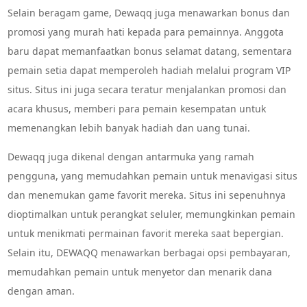
Selain beragam game, Dewaqq juga menawarkan bonus dan
promosi yang murah hati kepada para pemainnya. Anggota
baru dapat memanfaatkan bonus selamat datang, sementara
pemain setia dapat memperoleh hadiah melalui program VIP
situs. Situs ini juga secara teratur menjalankan promosi dan
acara khusus, memberi para pemain kesempatan untuk
memenangkan lebih banyak hadiah dan uang tunai.
Dewaqq juga dikenal dengan antarmuka yang ramah
pengguna, yang memudahkan pemain untuk menavigasi situs
dan menemukan game favorit mereka. Situs ini sepenuhnya
dioptimalkan untuk perangkat seluler, memungkinkan pemain
untuk menikmati permainan favorit mereka saat bepergian.
Selain itu, DEWAQQ menawarkan berbagai opsi pembayaran,
memudahkan pemain untuk menyetor dan menarik dana
dengan aman.