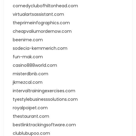
comedyclubofhiltonhead.com
virtualartsassistant.com
theprimeinfographics.com
cheapvaliumordernow.com
beenime.com
sodecia-kemmerich.com
fun-mak.com
casino888world.com
misterdbnb.com
jkmezcal.com
intervaltrainingexercises.com
tyestylebusinesssolutions.com
royalpoipet.com
thestaurant.com
bestlinktrackingsoftware.com
clublubupoo.com