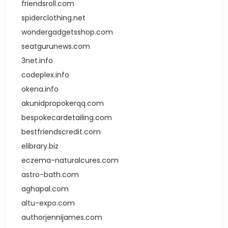
friendsroll.com
spiderclothing.net
wondergadgetsshop.com
seatgurunews.com
3net.info
codeplex.info
okena.info
akunidpropokerqq.com
bespokecardetailing.com
bestfriendscredit.com
elibrary.biz
eczema-naturalcures.com
astro-bath.com
aghapal.com
altu-expo.com
authorjennijames.com