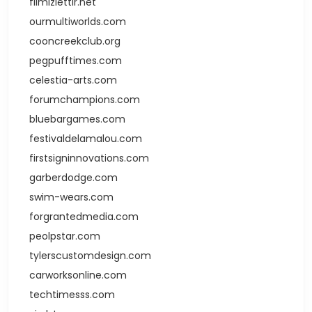
filmizlettir.net
ourmultiworlds.com
cooncreekclub.org
pegpufftimes.com
celestia-arts.com
forumchampions.com
bluebargames.com
festivaldelamalou.com
firstsigninnovations.com
garberdodge.com
swim-wears.com
forgrantedmedia.com
peolpstar.com
tylerscustomdesign.com
carworksonline.com
techtimesss.com