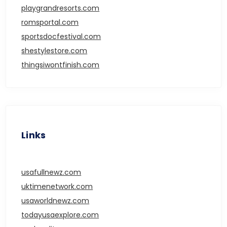
playgrandresorts.com
romsportal.com
sportsdocfestival.com
shestylestore.com
thingsiwontfinish.com
Links
usafullnewz.com
uktimenetwork.com
usaworldnewz.com
todayusaexplore.com