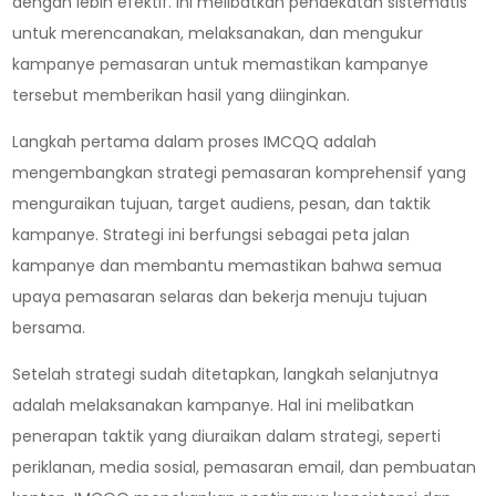
dengan lebih efektif. Ini melibatkan pendekatan sistematis
untuk merencanakan, melaksanakan, dan mengukur
kampanye pemasaran untuk memastikan kampanye
tersebut memberikan hasil yang diinginkan.
Langkah pertama dalam proses IMCQQ adalah
mengembangkan strategi pemasaran komprehensif yang
menguraikan tujuan, target audiens, pesan, dan taktik
kampanye. Strategi ini berfungsi sebagai peta jalan
kampanye dan membantu memastikan bahwa semua
upaya pemasaran selaras dan bekerja menuju tujuan
bersama.
Setelah strategi sudah ditetapkan, langkah selanjutnya
adalah melaksanakan kampanye. Hal ini melibatkan
penerapan taktik yang diuraikan dalam strategi, seperti
periklanan, media sosial, pemasaran email, dan pembuatan