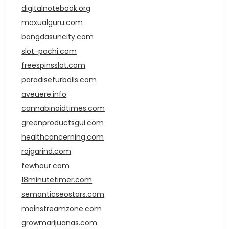
digitalnotebook.org
maxualguru.com
bongdasuncity.com
slot-pachi.com
freespinsslot.com
paradisefurballs.com
aveuere.info
cannabinoidtimes.com
greenproductsgui.com
healthconcerning.com
rojgarind.com
fewhour.com
18minutetimer.com
semanticseostars.com
mainstreamzone.com
growmarijuanas.com