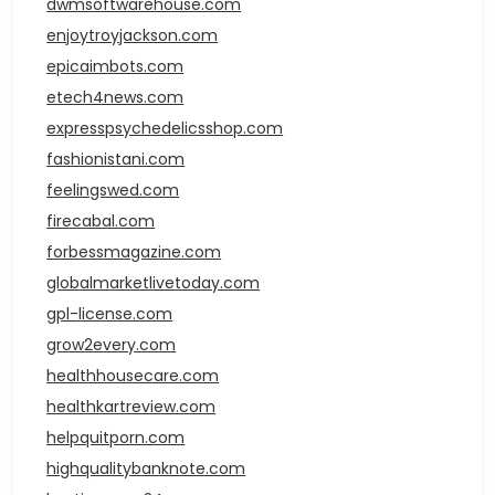
dwmsoftwarehouse.com
enjoytroyjackson.com
epicaimbots.com
etech4news.com
expresspsychedelicsshop.com
fashionistani.com
feelingswed.com
firecabal.com
forbessmagazine.com
globalmarketlivetoday.com
gpl-license.com
grow2every.com
healthhousecare.com
healthkartreview.com
helpquitporn.com
highqualitybanknote.com