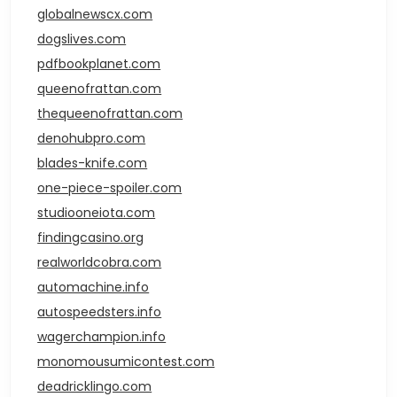
globalnewscx.com
dogslives.com
pdfbookplanet.com
queenofrattan.com
thequeenofrattan.com
denohubpro.com
blades-knife.com
one-piece-spoiler.com
studiooneiota.com
findingcasino.org
realworldcobra.com
automachine.info
autospeedsters.info
wagerchampion.info
monomousumicontest.com
deadricklingo.com