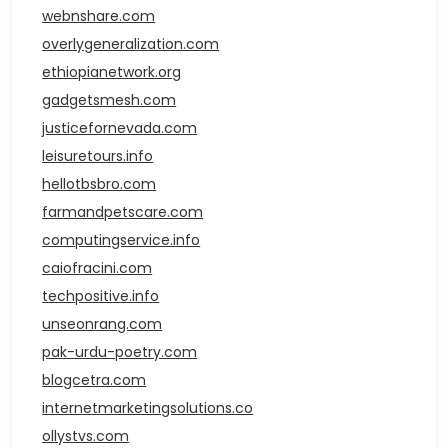
webnshare.com
overlygeneralization.com
ethiopianetwork.org
gadgetsmesh.com
justicefornevada.com
leisuretours.info
hellotbsbro.com
farmandpetscare.com
computingservice.info
caiofracini.com
techpositive.info
unseonrang.com
pak-urdu-poetry.com
blogcetra.com
internetmarketingsolutions.co
ollystvs.com