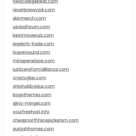
newcollegebeat.com
reverbnewyork.com
skinmerch.com
usvisaforum.com
bestmovierulz.com
jagalchi-trade.com
loopersound.com
minapenelope.com
justicereformalliance.com
cryptoglax.com
ohiohobbyplus.com
bogothemes.com
ajino-mingei.com
yourfreehost.info
cheapnorthfacejacketsm.com
gurjoshhomes.com