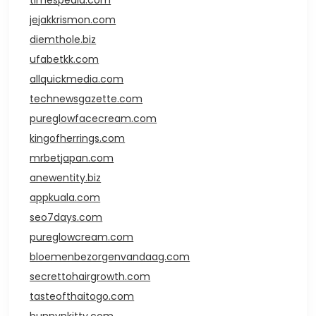
jejakkrismon.com
diemthole.biz
ufabetkk.com
allquickmedia.com
technewsgazette.com
pureglowfacecream.com
kingofherrings.com
mrbetjapan.com
anewentity.biz
appkuala.com
seo7days.com
pureglowcream.com
bloemenbezorgenvandaag.com
secrettohairgrowth.com
tasteofthaitogo.com
bunnynkitty.com