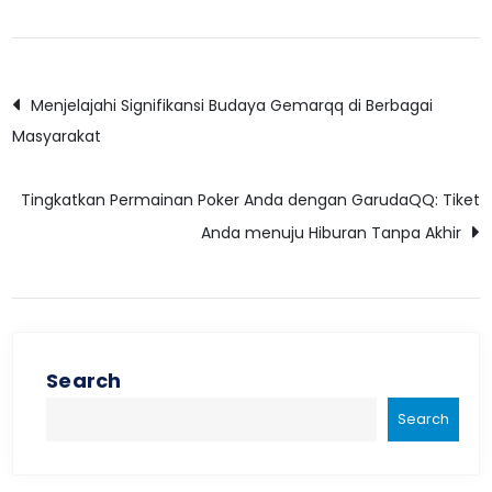
Post
Menjelajahi Signifikansi Budaya Gemarqq di Berbagai
Masyarakat
navigation
Tingkatkan Permainan Poker Anda dengan GarudaQQ: Tiket
Anda menuju Hiburan Tanpa Akhir
Search
Search