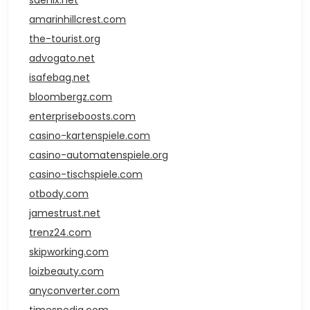
amarinhillcrest.com
the-tourist.org
advogato.net
isafebag.net
bloombergz.com
enterpriseboosts.com
casino-kartenspiele.com
casino-automatenspiele.org
casino-tischspiele.com
otbody.com
jamestrust.net
trenz24.com
skipworking.com
loizbeauty.com
anyconverter.com
timespedia.com