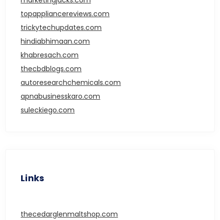
topappliancereviews.com
trickytechupdates.com
hindiabhimaan.com
khabresach.com
thecbdblogs.com
autoresearchchemicals.com
apnabusinesskaro.com
suleckiego.com
Links
thecedarglenmaltshop.com