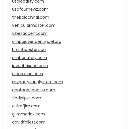
usalocality.com
usafournewz.com
thebalochhal.com
vehicularmaster.com
vibesaccent.com
ampajavierdemiguel.org
brainboosters.co
amberlately.com
joycebriscoe.com
aicarmina.com
mypartysupplystore.com
annforwisconsin.com
findjaipur.com
cultofjim.com
glimmerick.com
davidfollett.com