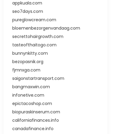
appkuala.com
seo7days.com
pureglowcream.com
bloemenbezorgenvandaag.com
secrettohairgrowth.com
tasteofthaitogo.com
bunnynkitty.com
bezopasnik.org
fjmnxga.com
saigonstartransport.com
bangmaxwin.com
infonetive.com
epictacoshop.com
biopuraskinserum.com
californiafinances.info
canadafinance.info