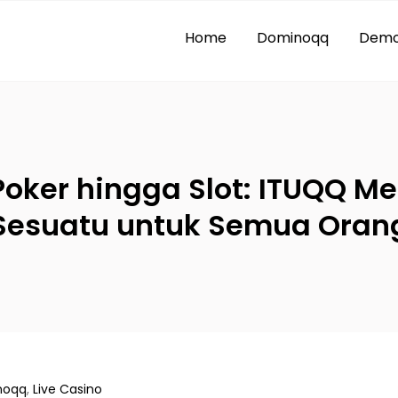
Home
Dominoqq
Demo
Online Gampang Menang deng
 gampang menang dengan banyak pilihan game. Mainkan berbagai
Poker hingga Slot: ITUQQ Me
Sesuatu untuk Semua Oran
noqq
,
Live Casino