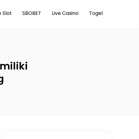
 Slot
SBOBET
Live Casino
Togel
an Banyak Pilihan Game
 permainan dengan peluang menang tinggi dan raih kemenangan
miliki
g