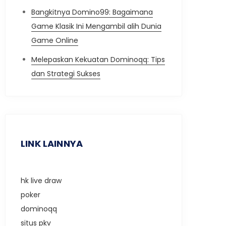
Bangkitnya Domino99: Bagaimana
Game Klasik Ini Mengambil alih Dunia
Game Online
Melepaskan Kekuatan Dominoqq: Tips
dan Strategi Sukses
LINK LAINNYA
hk live draw
poker
dominoqq
situs pkv