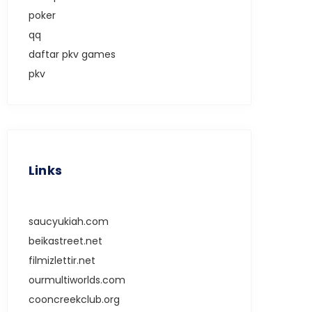
poker
qq
daftar pkv games
pkv
Links
saucyukiah.com
beikastreet.net
filmizlettir.net
ourmultiworlds.com
cooncreekclub.org