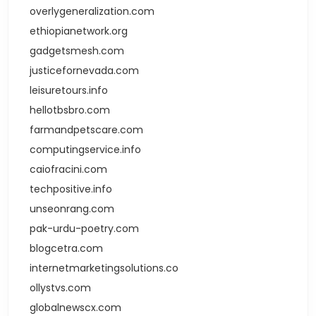
overlygeneralization.com
ethiopianetwork.org
gadgetsmesh.com
justicefornevada.com
leisuretours.info
hellotbsbro.com
farmandpetscare.com
computingservice.info
caiofracini.com
techpositive.info
unseonrang.com
pak-urdu-poetry.com
blogcetra.com
internetmarketingsolutions.co
ollystvs.com
globalnewscx.com