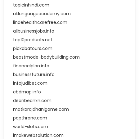
topicinhindi.com
uklanguageacademy.com
lindehealthcarefree.com
allbusinessjobs.info
top10products.net
pickabatours.com
beastmode-bodybuilding.com
financelplan.info
businessfuture.info
infojudibet.com
cbdmap.info
deanbeanxn.com
matkarajdhanigame.com
popthrone.com
world-slots.com
imakewebsolution.com