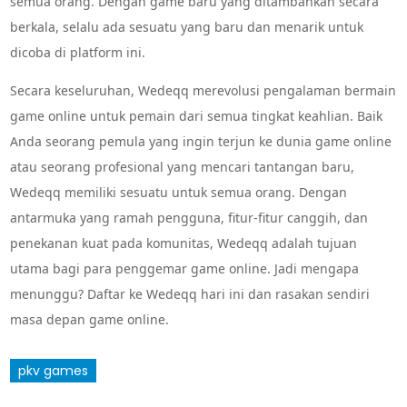
semua orang. Dengan game baru yang ditambahkan secara
berkala, selalu ada sesuatu yang baru dan menarik untuk
dicoba di platform ini.
Secara keseluruhan, Wedeqq merevolusi pengalaman bermain
game online untuk pemain dari semua tingkat keahlian. Baik
Anda seorang pemula yang ingin terjun ke dunia game online
atau seorang profesional yang mencari tantangan baru,
Wedeqq memiliki sesuatu untuk semua orang. Dengan
antarmuka yang ramah pengguna, fitur-fitur canggih, dan
penekanan kuat pada komunitas, Wedeqq adalah tujuan
utama bagi para penggemar game online. Jadi mengapa
menunggu? Daftar ke Wedeqq hari ini dan rasakan sendiri
masa depan game online.
pkv games