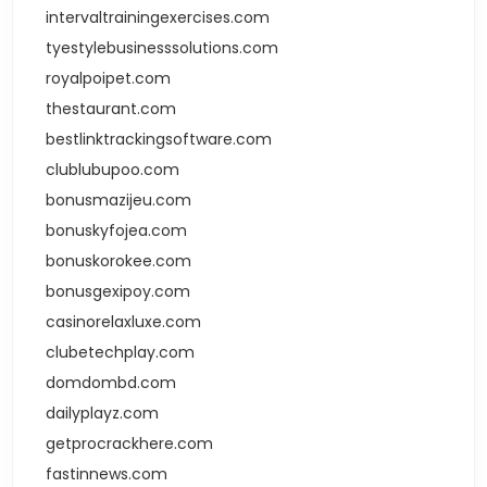
intervaltrainingexercises.com
tyestylebusinesssolutions.com
royalpoipet.com
thestaurant.com
bestlinktrackingsoftware.com
clublubupoo.com
bonusmazijeu.com
bonuskyfojea.com
bonuskorokee.com
bonusgexipoy.com
casinorelaxluxe.com
clubetechplay.com
domdombd.com
dailyplayz.com
getprocrackhere.com
fastinnews.com