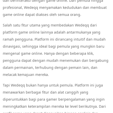
dan berinteraksi dengan game online. Dari pemula hingga
profesional, Wedeqq menyamakan kedudukan dan membuat
game online dapat diakses oleh semua orang.
Salah satu fitur utama yang membedakan Wedeqq dari
platform game online lainnya adalah antarmukanya yang
ramah pengguna. Platform ini dirancang intuitif dan mudah
dinavigasi, sehingga ideal bagi pemula yang mungkin baru
mengenal game online. Hanya dengan beberapa klik,
pengguna dapat dengan mudah menemukan dan bergabung
dalam permainan, terhubung dengan pemain lain, dan
melacak kemajuan mereka.
Tapi Wedeqq bukan hanya untuk pemula. Platform ini juga
menawarkan berbagai fitur dan alat canggih yang
diperuntukkan bagi para gamer berpengalaman yang ingin
meningkatkan keterampilan mereka ke level berikutnya. Dari