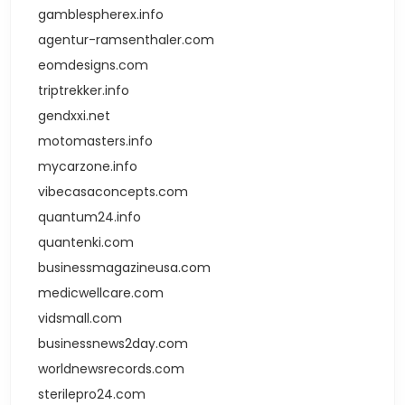
gamblespherex.info
agentur-ramsenthaler.com
eomdesigns.com
triptrekker.info
gendxxi.net
motomasters.info
mycarzone.info
vibecasaconcepts.com
quantum24.info
quantenki.com
businessmagazineusa.com
medicwellcare.com
vidsmall.com
businessnews2day.com
worldnewsrecords.com
sterilepro24.com