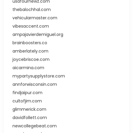
usafournewz.com
thebalochhal.com
vehicularmaster.com
vibesaccent.com
ampajavierdemiguel.org
brainboosters.co
amberlately.com
joycebriscoe.com
aicarmina.com
mypartysupplystore.com
annforwisconsin.com
findjaipur.com
cultofjim.com
glimmerick.com
davidfollett.com
newcollegebeat.com