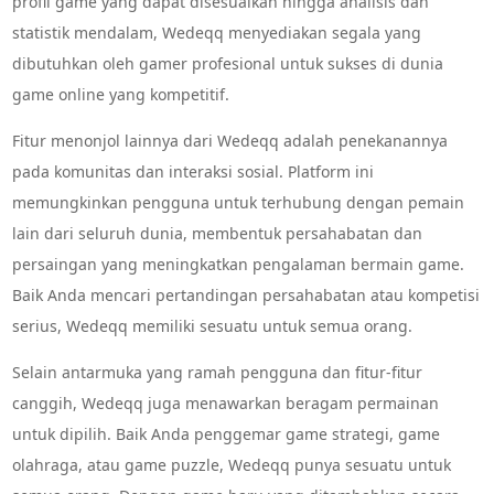
profil game yang dapat disesuaikan hingga analisis dan
statistik mendalam, Wedeqq menyediakan segala yang
dibutuhkan oleh gamer profesional untuk sukses di dunia
game online yang kompetitif.
Fitur menonjol lainnya dari Wedeqq adalah penekanannya
pada komunitas dan interaksi sosial. Platform ini
memungkinkan pengguna untuk terhubung dengan pemain
lain dari seluruh dunia, membentuk persahabatan dan
persaingan yang meningkatkan pengalaman bermain game.
Baik Anda mencari pertandingan persahabatan atau kompetisi
serius, Wedeqq memiliki sesuatu untuk semua orang.
Selain antarmuka yang ramah pengguna dan fitur-fitur
canggih, Wedeqq juga menawarkan beragam permainan
untuk dipilih. Baik Anda penggemar game strategi, game
olahraga, atau game puzzle, Wedeqq punya sesuatu untuk