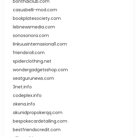
bonthaiclub.com
casusbelli-mod.com
bookplatesociety.com
lebnewsmedia.com
sonosonora.com
linkuusinternasional1.com
friendsroll.com
spiderclothing.net
wondergadgetsshop.com
seatgurunews.com
3net.info
codeplex.info
okena.info
akunidpropokerqq.com
bespokecardetailing.com
bestfriendscredit.com