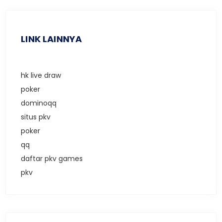
LINK LAINNYA
hk live draw
poker
dominoqq
situs pkv
poker
qq
daftar pkv games
pkv