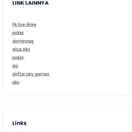
LINK LAINNYA
hk live draw
poker
dominoqq
situs pkv
poker
qq
daftar pkv games
pkv
Links