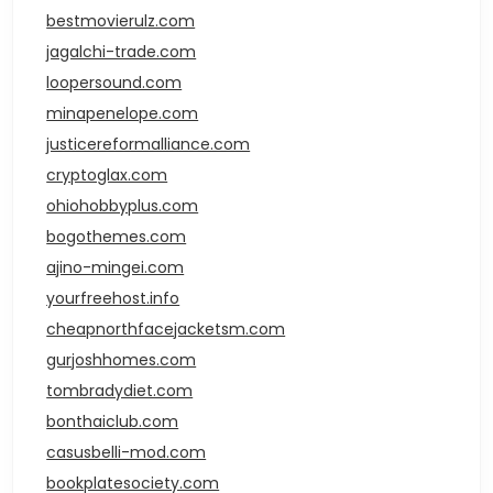
bestmovierulz.com
jagalchi-trade.com
loopersound.com
minapenelope.com
justicereformalliance.com
cryptoglax.com
ohiohobbyplus.com
bogothemes.com
ajino-mingei.com
yourfreehost.info
cheapnorthfacejacketsm.com
gurjoshhomes.com
tombradydiet.com
bonthaiclub.com
casusbelli-mod.com
bookplatesociety.com