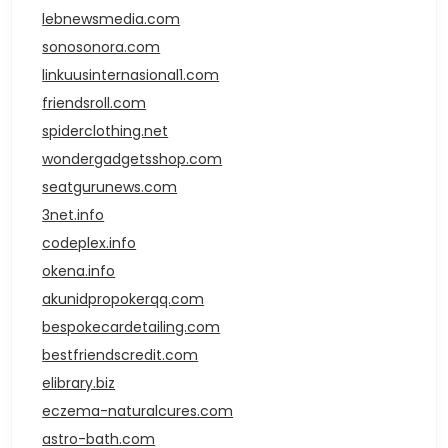
lebnewsmedia.com
sonosonora.com
linkuusinternasional1.com
friendsroll.com
spiderclothing.net
wondergadgetsshop.com
seatgurunews.com
3net.info
codeplex.info
okena.info
akunidpropokerqq.com
bespokecardetailing.com
bestfriendscredit.com
elibrary.biz
eczema-naturalcures.com
astro-bath.com