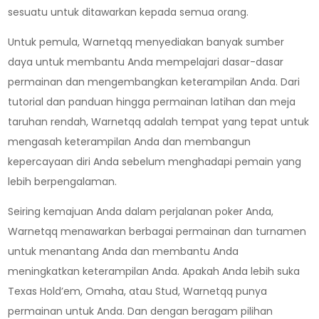
sesuatu untuk ditawarkan kepada semua orang.
Untuk pemula, Warnetqq menyediakan banyak sumber
daya untuk membantu Anda mempelajari dasar-dasar
permainan dan mengembangkan keterampilan Anda. Dari
tutorial dan panduan hingga permainan latihan dan meja
taruhan rendah, Warnetqq adalah tempat yang tepat untuk
mengasah keterampilan Anda dan membangun
kepercayaan diri Anda sebelum menghadapi pemain yang
lebih berpengalaman.
Seiring kemajuan Anda dalam perjalanan poker Anda,
Warnetqq menawarkan berbagai permainan dan turnamen
untuk menantang Anda dan membantu Anda
meningkatkan keterampilan Anda. Apakah Anda lebih suka
Texas Hold’em, Omaha, atau Stud, Warnetqq punya
permainan untuk Anda. Dan dengan beragam pilihan