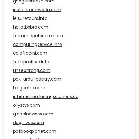
gadgetsmesh.com
justicefornevada.com
leisuretours.info
hellotbsbro.com
farmandpetscare.com
computingservice.info
caiofracini.com
techpositive.info
unseonrang.com
pak-urdu-poetry.com
blogcetra.com
internetmarketingsolutions.co
ollystvs.com
globalnewscx.com
dogslives.com
pdfbookplanet.com