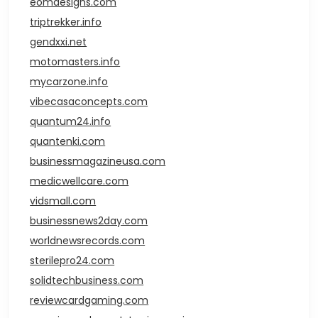
eomdesigns.com
triptrekker.info
gendxxi.net
motomasters.info
mycarzone.info
vibecasaconcepts.com
quantum24.info
quantenki.com
businessmagazineusa.com
medicwellcare.com
vidsmall.com
businessnews2day.com
worldnewsrecords.com
sterilepro24.com
solidtechbusiness.com
reviewcardgaming.com