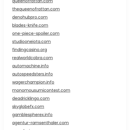
queenofrattan.com
thequeenofrattan.com
denohubpro.com
blades-knife.com
one-piece-spoiler.com
studiooneiota.com
findingcasino.org
realworldcobra.com
automachine.info
autospeedsters.info
wagerchampion.info
monomousumicontest.com
deadricklingo.com
skyglobefx.com
gamblespherex.info
agentur-ramsenthaler.com