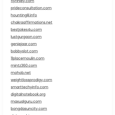
flyfinley.com
prideconsultation.com
hountinglil.info
chakraaffirmations.net
bestjokes4u.com
lustgurgaon.com
geniejaar.com
bobbyslot.com
11placemoulin.com
mintz360.com
mohob.net
weightlossprodigy.com
smarttechyinfo.com
digitalnotebook.org
maxualguru.com
bongdasuncity.com