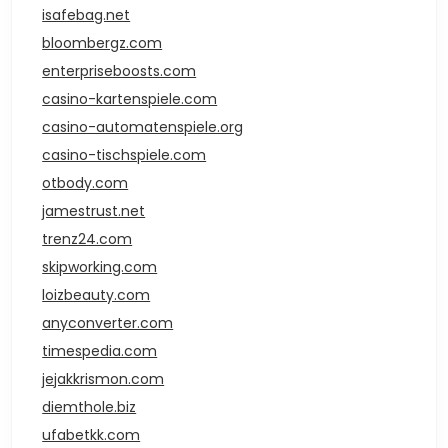
isafebag.net
bloombergz.com
enterpriseboosts.com
casino-kartenspiele.com
casino-automatenspiele.org
casino-tischspiele.com
otbody.com
jamestrust.net
trenz24.com
skipworking.com
loizbeauty.com
anyconverter.com
timespedia.com
jejakkrismon.com
diemthole.biz
ufabetkk.com