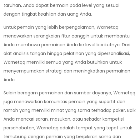
taruhan, Anda dapat bermain pada level yang sesuai
dengan tingkat keahlian dan uang Anda.
Untuk pemain yang lebih berpengalaman, Warnetqq
menawarkan serangkaian fitur canggih untuk membantu
Anda membawa permainan Anda ke level berikutnya. Dari
alat analisis tangan hingga pelatihan yang dipersonalisasi,
Warnetqq memiliki semua yang Anda butuhkan untuk
menyempurnakan strategi dan meningkatkan permainan
Anda.
Selain beragam permainan dan sumber dayanya, Warnetqq
juga menawarkan komunitas pemain yang suportif dan
ramah yang memiliki minat yang sama terhadap poker. Baik
Anda mencari saran, masukan, atau sekadar kompetisi
persahabatan, Warnetqq adalah tempat yang tepat untuk
terhubung dengan pemain yang berpikiran sama dan