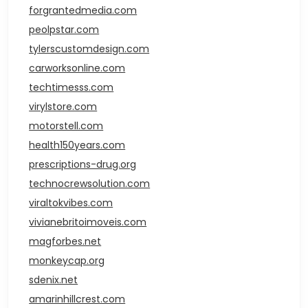
forgrantedmedia.com
peolpstar.com
tylerscustomdesign.com
carworksonline.com
techtimesss.com
virylstore.com
motorstell.com
health150years.com
prescriptions-drug.org
technocrewsolution.com
viraltokvibes.com
vivianebritoimoveis.com
magforbes.net
monkeycap.org
sdenix.net
amarinhillcrest.com