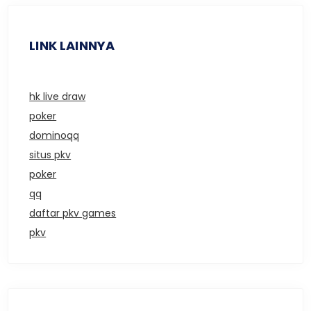
LINK LAINNYA
hk live draw
poker
dominoqq
situs pkv
poker
qq
daftar pkv games
pkv