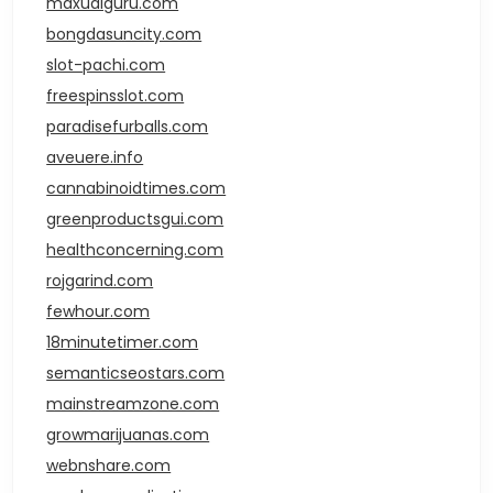
maxualguru.com
bongdasuncity.com
slot-pachi.com
freespinsslot.com
paradisefurballs.com
aveuere.info
cannabinoidtimes.com
greenproductsgui.com
healthconcerning.com
rojgarind.com
fewhour.com
18minutetimer.com
semanticseostars.com
mainstreamzone.com
growmarijuanas.com
webnshare.com