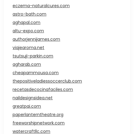
eczema-naturalcures.com
astro-bath.com
aghapal.com
altu-expo.com
authorjennijames.com
viajearoma.net
tsutsuji-parkin.com
agharab.com
cheapammousa.com
thepositiveladiessoccerclub.com
recetasdecocinafaciles.com
naildesignsidea.net
greatpai.com
paperlanterntheatre.org
freeworshipnetwork.com
watercraftllc.com