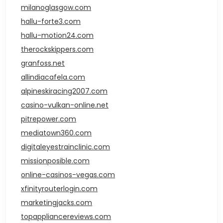
milanoglasgow.com
hallu-forte3.com
hallu-motion24.com
therockskippers.com
granfoss.net
allindiacafela.com
alpineskiracing2007.com
casino-vulkan-online.net
pitrepower.com
mediatown360.com
digitaleyestrainclinic.com
missionposible.com
online-casinos-vegas.com
xfinityrouterlogin.com
marketingjacks.com
topappliancereviews.com