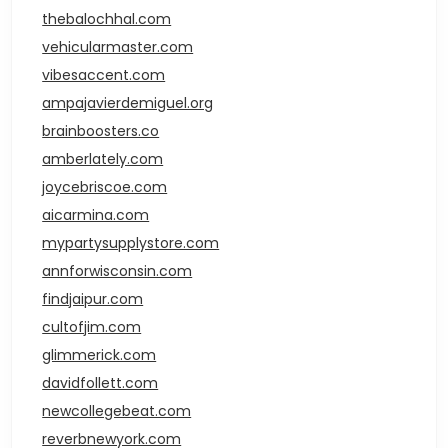
thebalochhal.com
vehicularmaster.com
vibesaccent.com
ampajavierdemiguel.org
brainboosters.co
amberlately.com
joycebriscoe.com
aicarmina.com
mypartysupplystore.com
annforwisconsin.com
findjaipur.com
cultofjim.com
glimmerick.com
davidfollett.com
newcollegebeat.com
reverbnewyork.com