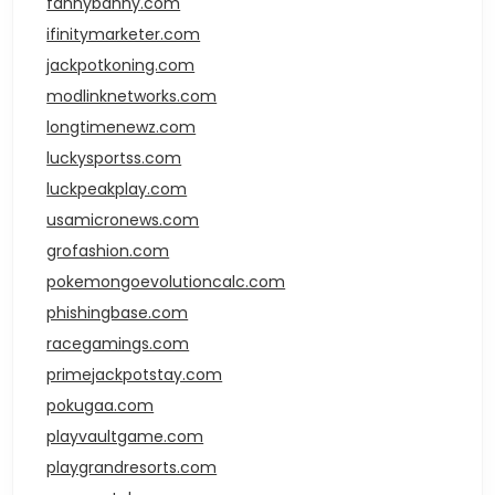
fannybanny.com
ifinitymarketer.com
jackpotkoning.com
modlinknetworks.com
longtimenewz.com
luckysportss.com
luckpeakplay.com
usamicronews.com
grofashion.com
pokemongoevolutioncalc.com
phishingbase.com
racegamings.com
primejackpotstay.com
pokugaa.com
playvaultgame.com
playgrandresorts.com