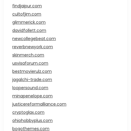
findjaipur.com
cultofjim.com
glimmerick.com
davidfollett.com
newcollegebeat.com
reverbnewyork.com
skinmerch.com
usvisaforum.com
bestmovierulz.com
jagalchi-trade.com
loopersound.com
minapenelope.com
justicereformalliance.com
cryptoglax.com
ohiohobbyplus.com
bogothemes.com