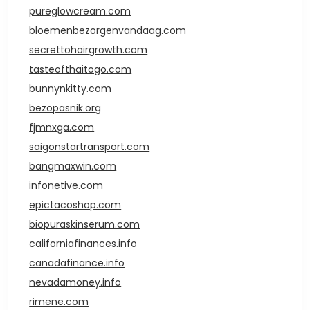
pureglowcream.com
bloemenbezorgenvandaag.com
secrettohairgrowth.com
tasteofthaitogo.com
bunnynkitty.com
bezopasnik.org
fjmnxga.com
saigonstartransport.com
bangmaxwin.com
infonetive.com
epictacoshop.com
biopuraskinserum.com
californiafinances.info
canadafinance.info
nevadamoney.info
rimene.com