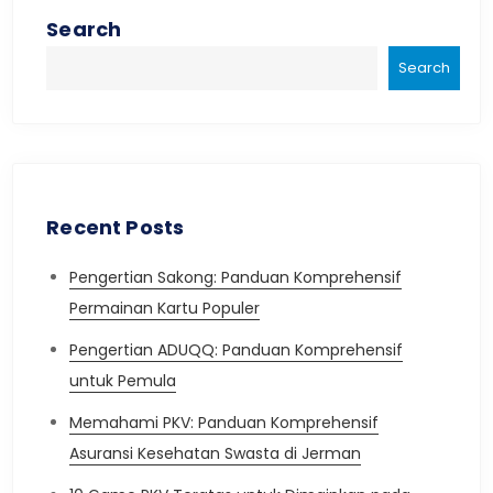
Search
Search
Recent Posts
Pengertian Sakong: Panduan Komprehensif
Permainan Kartu Populer
Pengertian ADUQQ: Panduan Komprehensif
untuk Pemula
Memahami PKV: Panduan Komprehensif
Asuransi Kesehatan Swasta di Jerman