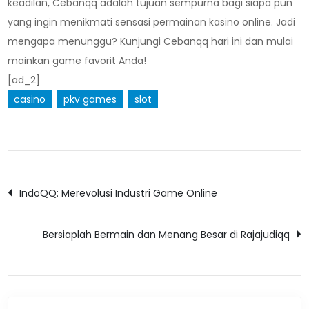
keadilan, Cebanqq adalah tujuan sempurna bagi siapa pun
yang ingin menikmati sensasi permainan kasino online. Jadi
mengapa menunggu? Kunjungi Cebanqq hari ini dan mulai
mainkan game favorit Anda!
[ad_2]
casino
pkv games
slot
Post
IndoQQ: Merevolusi Industri Game Online
navigation
Bersiaplah Bermain dan Menang Besar di Rajajudiqq