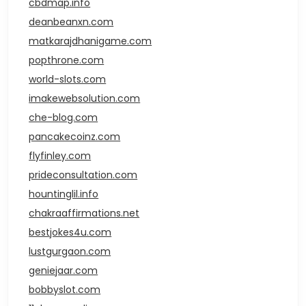
cbdmap.info
deanbeanxn.com
matkarajdhanigame.com
popthrone.com
world-slots.com
imakewebsolution.com
che-blog.com
pancakecoinz.com
flyfinley.com
prideconsultation.com
hountinglil.info
chakraaffirmations.net
bestjokes4u.com
lustgurgaon.com
geniejaar.com
bobbyslot.com