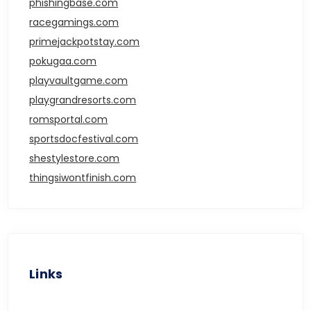
phishingbase.com
racegamings.com
primejackpotstay.com
pokugaa.com
playvaultgame.com
playgrandresorts.com
romsportal.com
sportsdocfestival.com
shestylestore.com
thingsiwontfinish.com
Links