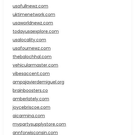
usafullnewz.com
uktimenetwork.com
usaworldnewz.com
todayusaexplore.com
usalocality.com
usafournewz.com
thebalochhal.com
vehicularmaster.com
vibesaccent.com
ampajavierdemiguel.org
brainboosters.co
amberlately.com
joycebriscoe.com
aicarmina.com
mypartysupplystore.com
annforwisconsin.com