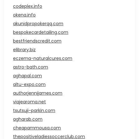
codeplex.info
okena.info
akunidpropokerqq.com
bespokecardetailing.com
bestfriendscredit.com
elibrary.biz
eczema-naturalcures.com
astro-bath.com
aghapal.com
altu-expo.com
authorjennijames.com
viajearoma.net
tsutsuji-parkin.com
agharab.com
cheapammousa.com
thepositiveladiessoccerclub.com