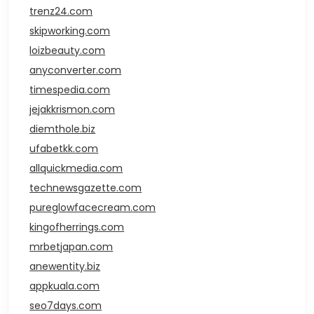
trenz24.com
skipworking.com
loizbeauty.com
anyconverter.com
timespedia.com
jejakkrismon.com
diemthole.biz
ufabetkk.com
allquickmedia.com
technewsgazette.com
pureglowfacecream.com
kingofherrings.com
mrbetjapan.com
anewentity.biz
appkuala.com
seo7days.com