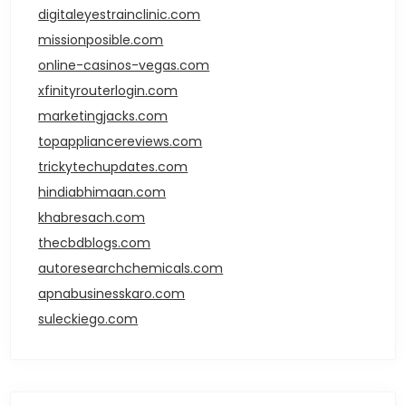
digitaleyestrainclinic.com
missionposible.com
online-casinos-vegas.com
xfinityrouterlogin.com
marketingjacks.com
topappliancereviews.com
trickytechupdates.com
hindiabhimaan.com
khabresach.com
thecbdblogs.com
autoresearchchemicals.com
apnabusinesskaro.com
suleckiego.com