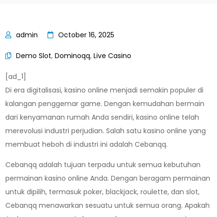
October 16, 2025
Demo Slot
,
Dominoqq
,
Live Casino
[ad_1]
Di era digitalisasi, kasino online menjadi semakin populer di
kalangan penggemar game. Dengan kemudahan bermain
dari kenyamanan rumah Anda sendiri, kasino online telah
merevolusi industri perjudian. Salah satu kasino online yang
membuat heboh di industri ini adalah Cebanqq.
Cebanqq adalah tujuan terpadu untuk semua kebutuhan
permainan kasino online Anda. Dengan beragam permainan
untuk dipilih, termasuk poker, blackjack, roulette, dan slot,
Cebanqq menawarkan sesuatu untuk semua orang. Apakah