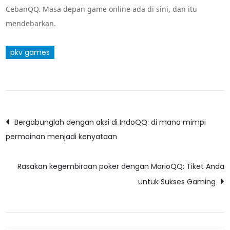
CebanQQ. Masa depan game online ada di sini, dan itu
mendebarkan.
pkv games
Post
Bergabunglah dengan aksi di IndoQQ: di mana mimpi
permainan menjadi kenyataan
navigation
Rasakan kegembiraan poker dengan MarioQQ: Tiket Anda
untuk Sukses Gaming