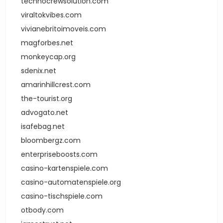
technocrewsolution.com
viraltokvibes.com
vivianebritoimoveis.com
magforbes.net
monkeycap.org
sdenix.net
amarinhillcrest.com
the-tourist.org
advogato.net
isafebag.net
bloombergz.com
enterpriseboosts.com
casino-kartenspiele.com
casino-automatenspiele.org
casino-tischspiele.com
otbody.com