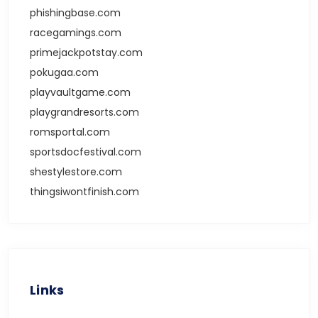
phishingbase.com
racegamings.com
primejackpotstay.com
pokugaa.com
playvaultgame.com
playgrandresorts.com
romsportal.com
sportsdocfestival.com
shestylestore.com
thingsiwontfinish.com
Links