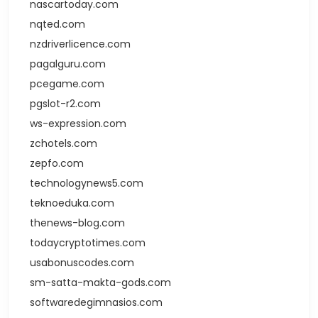
nascartoday.com
nqted.com
nzdriverlicence.com
pagalguru.com
pcegame.com
pgslot-r2.com
ws-expression.com
zchotels.com
zepfo.com
technologynews5.com
teknoeduka.com
thenews-blog.com
todaycryptotimes.com
usabonuscodes.com
sm-satta-makta-gods.com
softwaredegimnasios.com