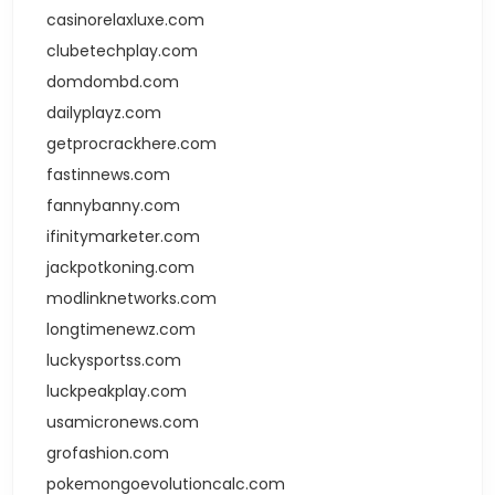
casinorelaxluxe.com
clubetechplay.com
domdombd.com
dailyplayz.com
getprocrackhere.com
fastinnews.com
fannybanny.com
ifinitymarketer.com
jackpotkoning.com
modlinknetworks.com
longtimenewz.com
luckysportss.com
luckpeakplay.com
usamicronews.com
grofashion.com
pokemongoevolutioncalc.com