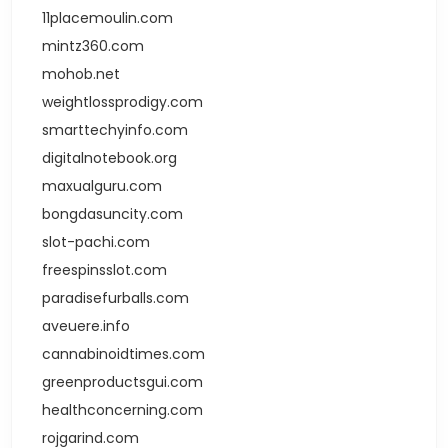
11placemoulin.com
mintz360.com
mohob.net
weightlossprodigy.com
smarttechyinfo.com
digitalnotebook.org
maxualguru.com
bongdasuncity.com
slot-pachi.com
freespinsslot.com
paradisefurballs.com
aveuere.info
cannabinoidtimes.com
greenproductsgui.com
healthconcerning.com
rojgarind.com