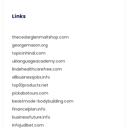
Links
thecedarglenmaltshop.com
georgemason.org
topicinhindi.com
uklanguageacademy.com
lindehealthcarefree.com
allbusinessjobs.info
top10products.net
pickabatours.com
beastmode-bodybuilding.com
financelplan.info
businessfuture.info
infojudibet.com