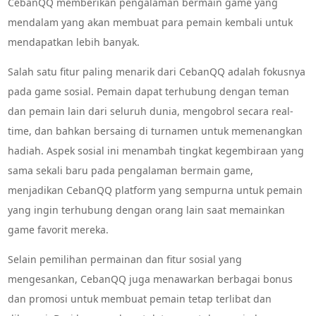
CebanQQ memberikan pengalaman bermain game yang
mendalam yang akan membuat para pemain kembali untuk
mendapatkan lebih banyak.
Salah satu fitur paling menarik dari CebanQQ adalah fokusnya
pada game sosial. Pemain dapat terhubung dengan teman
dan pemain lain dari seluruh dunia, mengobrol secara real-
time, dan bahkan bersaing di turnamen untuk memenangkan
hadiah. Aspek sosial ini menambah tingkat kegembiraan yang
sama sekali baru pada pengalaman bermain game,
menjadikan CebanQQ platform yang sempurna untuk pemain
yang ingin terhubung dengan orang lain saat memainkan
game favorit mereka.
Selain pemilihan permainan dan fitur sosial yang
mengesankan, CebanQQ juga menawarkan berbagai bonus
dan promosi untuk membuat pemain tetap terlibat dan