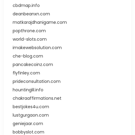
cbdmap.info
deanbeanxn.com
matkarajdhanigame.com
popthrone.com
world-slots.com
imakewebsolution.com
che-blog.com
pancakecoinz.com
flyfinley.com
prideconsultation.com
hountinglil.info
chakraaffirmations.net
bestjokes4u.com
lustgurgaon.com
geniejaar.com
bobbyslot.com