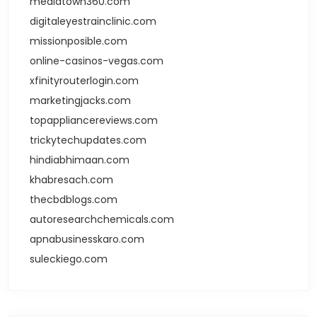
mediatown360.com
digitaleyestrainclinic.com
missionposible.com
online-casinos-vegas.com
xfinityrouterlogin.com
marketingjacks.com
topappliancereviews.com
trickytechupdates.com
hindiabhimaan.com
khabresach.com
thecbdblogs.com
autoresearchchemicals.com
apnabusinesskaro.com
suleckiego.com