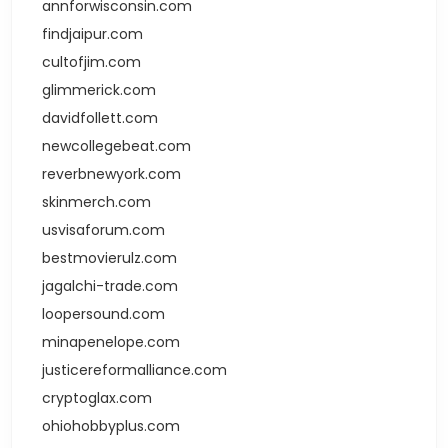
annforwisconsin.com
findjaipur.com
cultofjim.com
glimmerick.com
davidfollett.com
newcollegebeat.com
reverbnewyork.com
skinmerch.com
usvisaforum.com
bestmovierulz.com
jagalchi-trade.com
loopersound.com
minapenelope.com
justicereformalliance.com
cryptoglax.com
ohiohobbyplus.com