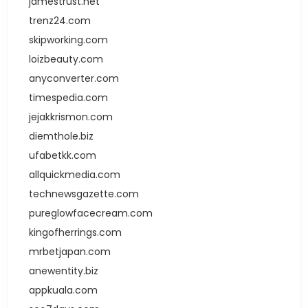
jamestrust.net
trenz24.com
skipworking.com
loizbeauty.com
anyconverter.com
timespedia.com
jejakkrismon.com
diemthole.biz
ufabetkk.com
allquickmedia.com
technewsgazette.com
pureglowfacecream.com
kingofherrings.com
mrbetjapan.com
anewentity.biz
appkuala.com