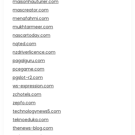
maisonhauturier.com
mascreator.com
menafahmi.com
mukhtarmeer.com
nascartoday.com
nqted.com
nzdriverlicence.com
pagalguru.com
pcegame.com
pgslot-r2.com
ws-expression.com
zchotels.com
zepfo.com
technologynews5.com
teknoeduka.com
thenews-blog.com