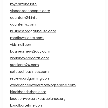
mycarzone.info
vibecasaconcepts.com
quantum24.info
quantenki.com
businessmagazineusa.com
medicwellcare.com
vidsmall.com
businessnews2day.com
worldnewsrecords.com
sterilepro24.com
solidtechbusiness.com
reviewcardgaming.com
experiencedexpertstowingservice.com
blackheadsshop.com
location-voiture-casablanca.org
kpaulbartelme.com