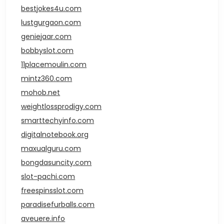
bestjokes4u.com
lustgurgaon.com
geniejaar.com
bobbyslot.com
11placemoulin.com
mintz360.com
mohob.net
weightlossprodigy.com
smarttechyinfo.com
digitalnotebook.org
maxualguru.com
bongdasuncity.com
slot-pachi.com
freespinsslot.com
paradisefurballs.com
aveuere.info