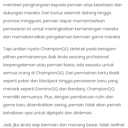
memberi penghargaan kepada pemain atas kesetiaan dan
dukungan mereka. Dari bonus selamat datang hingga
promosi mingguan, pemain dapat memanfaatkan
penawaran ini untuk meningkatkan kemenangan mereka
dan memaksimalkan pengalaman bermain game mereka.
Tapi undian nyata ChampionQQ terletak pada beragam
pilihan permainannya. Baik Anda seorang profesional
berpengalaman atau pemain biasa, ada sesuatu untuk
semua orang di ChampionQQ. Dari permainan kartu klasik
seperti poker dan blackjack hingga penawaran baru yang
menarik seperti DominoQQ dan Bandarq, ChampionQQ
memiliki semuanya. Plus, dengan pembaruan rutin dan
game baru ditambahkan sering, pemain tidak akan pernah
kehabisan opsi untuk dijelajahi dan dinikmati.
Jadi, jika Anda siap bermain dan menang besar, tidak terlihat