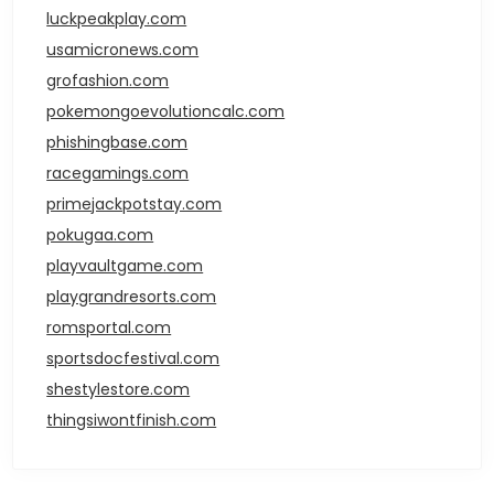
luckpeakplay.com
usamicronews.com
grofashion.com
pokemongoevolutioncalc.com
phishingbase.com
racegamings.com
primejackpotstay.com
pokugaa.com
playvaultgame.com
playgrandresorts.com
romsportal.com
sportsdocfestival.com
shestylestore.com
thingsiwontfinish.com