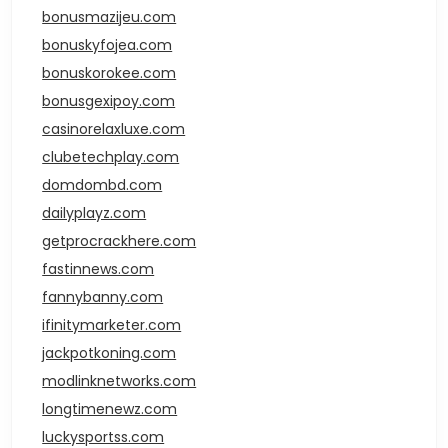
bonusmazijeu.com
bonuskyfojea.com
bonuskorokee.com
bonusgexipoy.com
casinorelaxluxe.com
clubetechplay.com
domdombd.com
dailyplayz.com
getprocrackhere.com
fastinnews.com
fannybanny.com
ifinitymarketer.com
jackpotkoning.com
modlinknetworks.com
longtimenewz.com
luckysportss.com