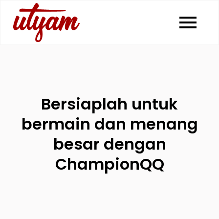
Skip
to
Situs Judi Online
Temukan situs judi online gampang
content
menang dengan banyak pilihan
Gampang Menang
game. Mainkan berbagai permainan
dengan peluang menang tinggi dan
dengan Banyak
raih kemenangan besar.
Pilihan Game
Bersiaplah untuk
bermain dan menang
besar dengan
ChampionQQ