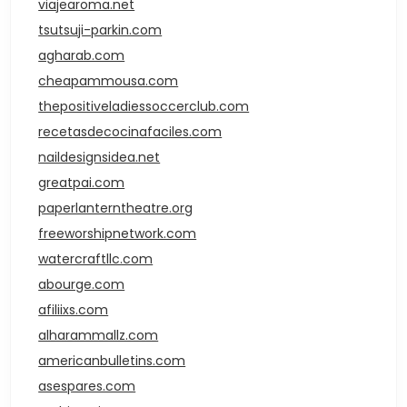
viajearoma.net
tsutsuji-parkin.com
agharab.com
cheapammousa.com
thepositiveladiessoccerclub.com
recetasdecocinafaciles.com
naildesignsidea.net
greatpai.com
paperlanterntheatre.org
freeworshipnetwork.com
watercraftllc.com
abourge.com
afiliixs.com
alharammallz.com
americanbulletins.com
asespares.com