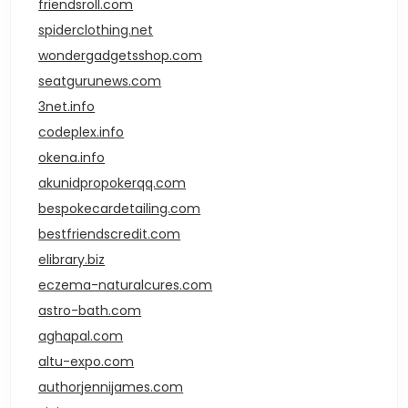
friendsroll.com
spiderclothing.net
wondergadgetsshop.com
seatgurunews.com
3net.info
codeplex.info
okena.info
akunidpropokerqq.com
bespokecardetailing.com
bestfriendscredit.com
elibrary.biz
eczema-naturalcures.com
astro-bath.com
aghapal.com
altu-expo.com
authorjennijames.com