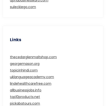
apnabusinesskaro.com
suleckiego.com
Links
thecedarglenmaltshop.com
georgemason.org
topicinhindi.com
uklanguageacademy.com
lindehealthcarefree.com
allbusinessjobs.info
top10products.net
pickabatours.com