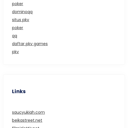
poker
dominoqq
situs pkv
poker
qq
daftar pkv games
pkv
Links
saucyukiah.com
beikastreet.net