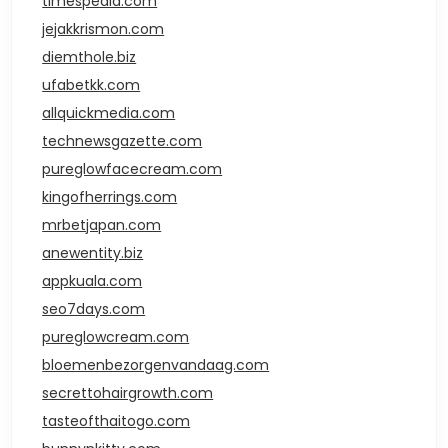
timespedia.com
jejakkrismon.com
diemthole.biz
ufabetkk.com
allquickmedia.com
technewsgazette.com
pureglowfacecream.com
kingofherrings.com
mrbetjapan.com
anewentity.biz
appkuala.com
seo7days.com
pureglowcream.com
bloemenbezorgenvandaag.com
secrettohairgrowth.com
tasteofthaitogo.com