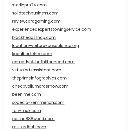
sterilepro24.com
solidtechbusiness.com
reviewcardgaming.com
experiencedexpertstowingservice.com
blackheadsshop.com
location-voiture-casablanca.org
kpaulbartelme.com
comedyclubofhiltonhead.com
virtualartsassistant.com
theprimeinfographics.com
cheapvaliumordernow.com
beenime.com
sodecia-kemmerich.com
fun-mak.com
casino888world.com
misterdbnb.com