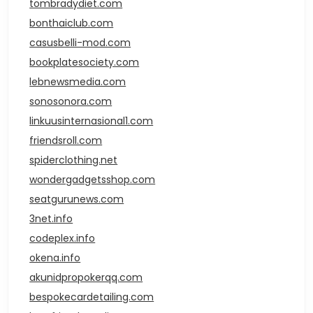
tombradydiet.com
bonthaiclub.com
casusbelli-mod.com
bookplatesociety.com
lebnewsmedia.com
sonosonora.com
linkuusinternasional1.com
friendsroll.com
spiderclothing.net
wondergadgetsshop.com
seatgurunews.com
3net.info
codeplex.info
okena.info
akunidpropokerqq.com
bespokecardetailing.com