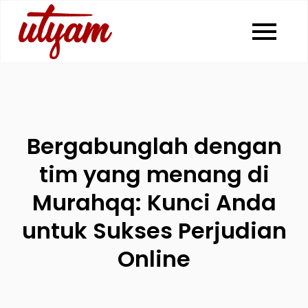
Skip
to
Situs Judi Online
Temukan situs judi online gampang
content
menang dengan banyak pilihan
Gampang Menang
game. Mainkan berbagai permainan
dengan peluang menang tinggi dan
dengan Banyak
raih kemenangan besar.
Pilihan Game
Bergabunglah dengan
tim yang menang di
Murahqq: Kunci Anda
untuk Sukses Perjudian
Online