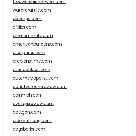
freeworshipnetwork.com
watercraftllc.com
abourge.com
afiliixs.com
alharammallz.com
americanbulletins.com
asespares.com
arabianstime.com
atticabblues.com
autometropolist.com
beautycreamreview.com
coinmoh.com
cyclopsreview.com
dattgen.com
didoivatnang.com
dogsbarks.com