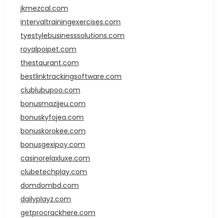
jkmezcal.com
intervaltrainingexercises.com
tyestylebusinesssolutions.com
royalpoipet.com
thestaurant.com
bestlinktrackingsoftware.com
clublubupoo.com
bonusmazijeu.com
bonuskyfojea.com
bonuskorokee.com
bonusgexipoy.com
casinorelaxluxe.com
clubetechplay.com
domdombd.com
dailyplayz.com
getprocrackhere.com