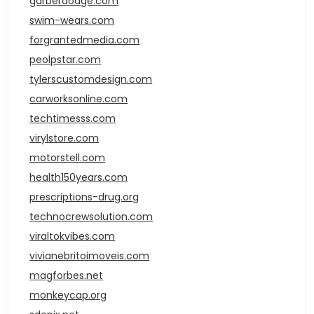
garberdodge.com
swim-wears.com
forgrantedmedia.com
peolpstar.com
tylerscustomdesign.com
carworksonline.com
techtimesss.com
virylstore.com
motorstell.com
health150years.com
prescriptions-drug.org
technocrewsolution.com
viraltokvibes.com
vivianebritoimoveis.com
magforbes.net
monkeycap.org