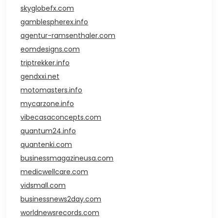
skyglobefx.com
gamblespherex.info
agentur-ramsenthaler.com
eomdesigns.com
triptrekker.info
gendxxi.net
motomasters.info
mycarzone.info
vibecasaconcepts.com
quantum24.info
quantenki.com
businessmagazineusa.com
medicwellcare.com
vidsmall.com
businessnews2day.com
worldnewsrecords.com