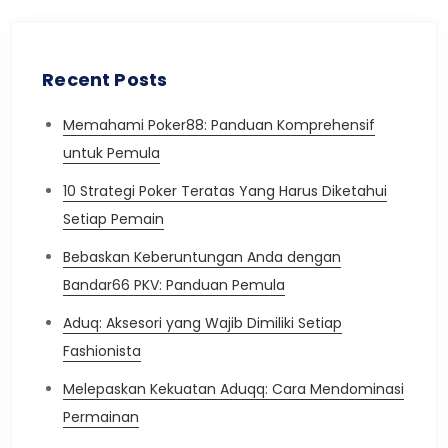
Recent Posts
Memahami Poker88: Panduan Komprehensif
untuk Pemula
10 Strategi Poker Teratas Yang Harus Diketahui
Setiap Pemain
Bebaskan Keberuntungan Anda dengan
Bandar66 PKV: Panduan Pemula
Aduq: Aksesori yang Wajib Dimiliki Setiap
Fashionista
Melepaskan Kekuatan Aduqq: Cara Mendominasi
Permainan