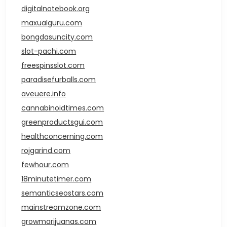
digitalnotebook.org
maxualguru.com
bongdasuncity.com
slot-pachi.com
freespinsslot.com
paradisefurballs.com
aveuere.info
cannabinoidtimes.com
greenproductsgui.com
healthconcerning.com
rojgarind.com
fewhour.com
18minutetimer.com
semanticseostars.com
mainstreamzone.com
growmarijuanas.com