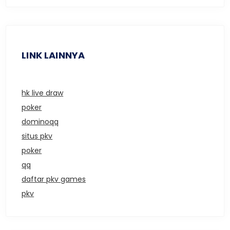
LINK LAINNYA
hk live draw
poker
dominoqq
situs pkv
poker
qq
daftar pkv games
pkv