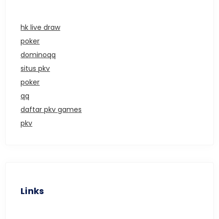
hk live draw
poker
dominoqq
situs pkv
poker
qq
daftar pkv games
pkv
Links