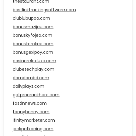
thestaurant.com
bestlinktrackingsoftware.com
clublubupoo.com
bonusmazijeu.com
bonuskyfojea.com
bonuskorokee.com
bonusgexipoy.com
casinorelaxluxe.com
clubetechplay.com
domdombd.com
dailyplayz.com
getprocrackhere.com
fastinnews.com
fannybanny.com
ifinitymarketer.com
jackpotkoning.com