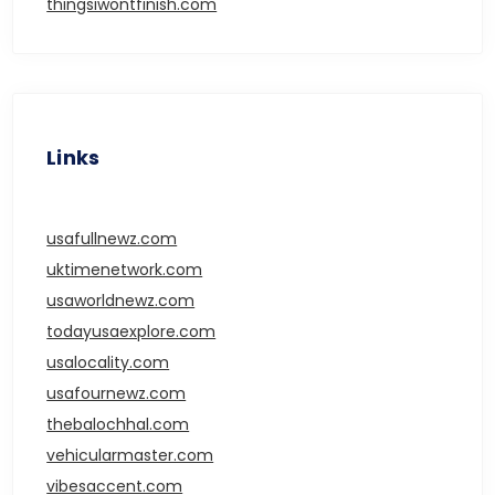
thingsiwontfinish.com
Links
usafullnewz.com
uktimenetwork.com
usaworldnewz.com
todayusaexplore.com
usalocality.com
usafournewz.com
thebalochhal.com
vehicularmaster.com
vibesaccent.com