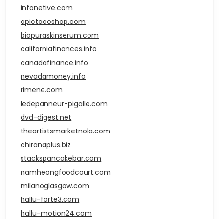
infonetive.com
epictacoshop.com
biopuraskinserum.com
californiafinances.info
canadafinance.info
nevadamoney.info
rimene.com
ledepanneur-pigalle.com
dvd-digest.net
theartistsmarketnola.com
chiranaplus.biz
stackspancakebar.com
namheongfoodcourt.com
milanoglasgow.com
hallu-forte3.com
hallu-motion24.com