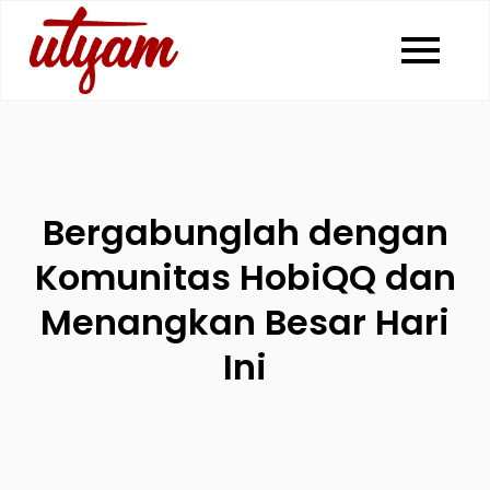
Skip
to
Situs Judi Online
Temukan situs judi online gampang
content
menang dengan banyak pilihan
Gampang Menang
game. Mainkan berbagai permainan
dengan peluang menang tinggi dan
dengan Banyak
raih kemenangan besar.
Pilihan Game
Bergabunglah dengan
Komunitas HobiQQ dan
Menangkan Besar Hari
Ini