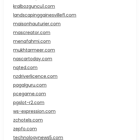
kralbozguncu1.com
landscapinggainesvillefl.com
maisonhauturier.com
mascreator.com
menafahmi.com
mukhtarmeer.com
nascartoday.com
nqted.com
nzdriverlicence.com
pagalguru.com
pcegame.com
pgslot-r2.com
ws-expression.com
zchotels.com
zepfo.com
technologynews5.com