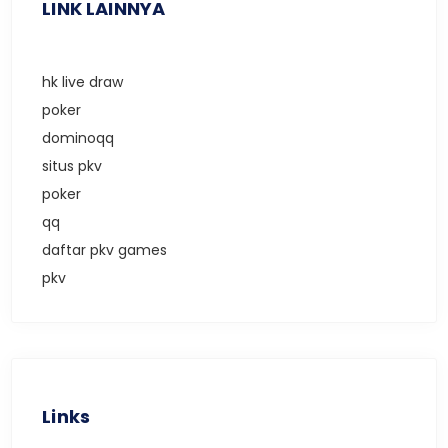
LINK LAINNYA
hk live draw
poker
dominoqq
situs pkv
poker
qq
daftar pkv games
pkv
Links