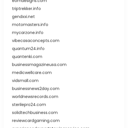
eomdesigns.com
triptrekker.info
gendxxi.net
motomasters.info
mycarzone.info
vibecasaconcepts.com
quantum24.info
quantenki.com
businessmagazineusa.com
medicwellcare.com
vidsmall.com
businessnews2day.com
worldnewsrecords.com
sterilepro24.com
solidtechbusiness.com
reviewcardgaming.com