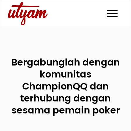
Skip
to
Situs Judi Online
Temukan situs judi online gampang
content
menang dengan banyak pilihan game.
Gampang Menang
Mainkan berbagai permainan dengan
peluang menang tinggi dan raih
dengan Banyak
kemenangan besar.
Pilihan Game
Bergabunglah dengan
komunitas
ChampionQQ dan
terhubung dengan
sesama pemain poker