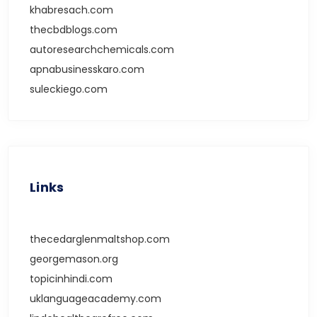
khabresach.com
thecbdblogs.com
autoresearchchemicals.com
apnabusinesskaro.com
suleckiego.com
Links
thecedarglenmaltshop.com
georgemason.org
topicinhindi.com
uklanguageacademy.com