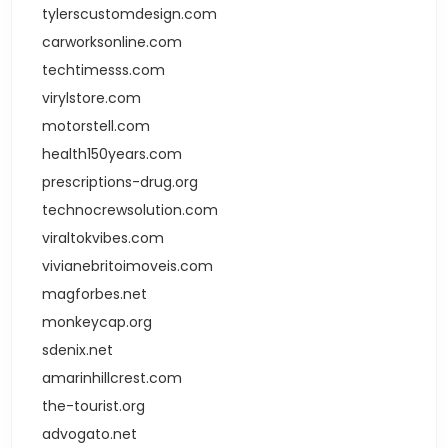
tylerscustomdesign.com
carworksonline.com
techtimesss.com
virylstore.com
motorstell.com
health150years.com
prescriptions-drug.org
technocrewsolution.com
viraltokvibes.com
vivianebritoimoveis.com
magforbes.net
monkeycap.org
sdenix.net
amarinhillcrest.com
the-tourist.org
advogato.net