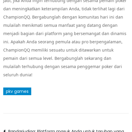
Jadi, jika Anda ingin terhubung dengan sesama pemain poker
dan meningkatkan keterampilan Anda, tidak terlihat lagi dari
ChampionQQ. Bergabunglah dengan komunitas hari ini dan
mulailah menikmati semua manfaat yang datang dengan
menjadi bagian dari platform yang bersemangat dan dinamis
ini. Apakah Anda seorang pemula atau pro berpengalaman,
ChampionQQ memiliki sesuatu untuk ditawarkan untuk
pemain dari semua level. Bergabunglah sekarang dan
mulailah terhubung dengan sesama penggemar poker dari
seluruh dunia!
pkv games
Post
Bandarjudiqq: Platform masuk Anda untuk taruhan yang