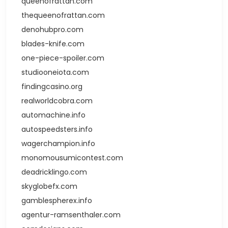
queenofrattan.com
thequeenofrattan.com
denohubpro.com
blades-knife.com
one-piece-spoiler.com
studiooneiota.com
findingcasino.org
realworldcobra.com
automachine.info
autospeedsters.info
wagerchampion.info
monomousumicontest.com
deadricklingo.com
skyglobefx.com
gamblespherex.info
agentur-ramsenthaler.com