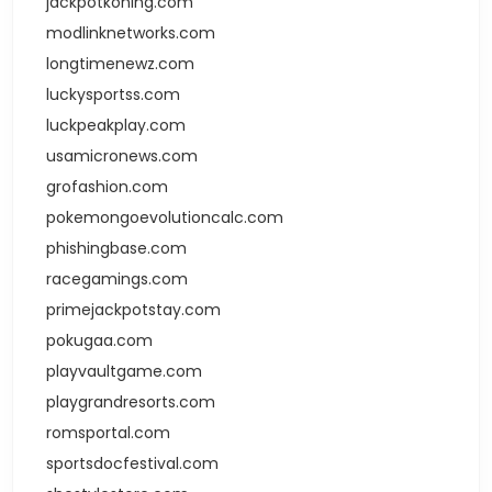
jackpotkoning.com
modlinknetworks.com
longtimenewz.com
luckysportss.com
luckpeakplay.com
usamicronews.com
grofashion.com
pokemongoevolutioncalc.com
phishingbase.com
racegamings.com
primejackpotstay.com
pokugaa.com
playvaultgame.com
playgrandresorts.com
romsportal.com
sportsdocfestival.com