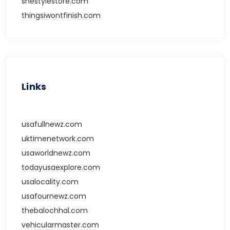
shestylestore.com
thingsiwontfinish.com
Links
usafullnewz.com
uktimenetwork.com
usaworldnewz.com
todayusaexplore.com
usalocality.com
usafournewz.com
thebalochhal.com
vehicularmaster.com