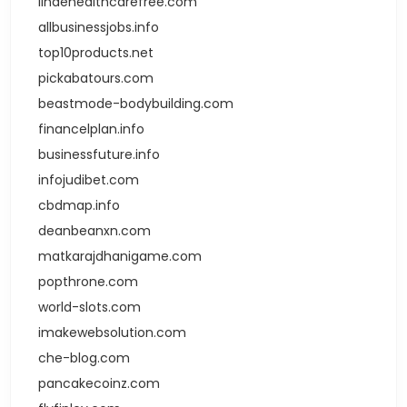
lindehealthcarefree.com
allbusinessjobs.info
top10products.net
pickabatours.com
beastmode-bodybuilding.com
financelplan.info
businessfuture.info
infojudibet.com
cbdmap.info
deanbeanxn.com
matkarajdhanigame.com
popthrone.com
world-slots.com
imakewebsolution.com
che-blog.com
pancakecoinz.com