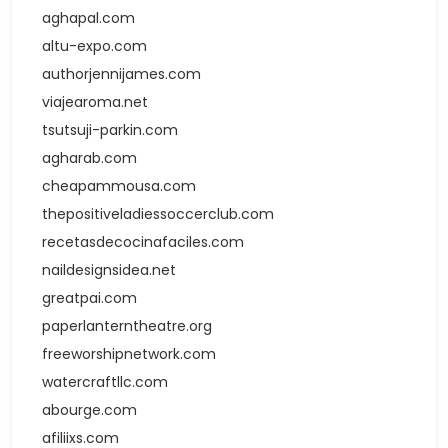
aghapal.com
altu-expo.com
authorjennijames.com
viajearoma.net
tsutsuji-parkin.com
agharab.com
cheapammousa.com
thepositiveladiessoccerclub.com
recetasdecocinafaciles.com
naildesignsidea.net
greatpai.com
paperlanterntheatre.org
freeworshipnetwork.com
watercraftllc.com
abourge.com
afiliixs.com