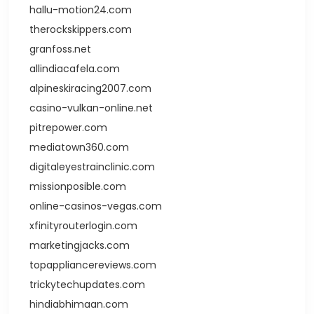
hallu-motion24.com
therockskippers.com
granfoss.net
allindiacafela.com
alpineskiracing2007.com
casino-vulkan-online.net
pitrepower.com
mediatown360.com
digitaleyestrainclinic.com
missionposible.com
online-casinos-vegas.com
xfinityrouterlogin.com
marketingjacks.com
topappliancereviews.com
trickytechupdates.com
hindiabhimaan.com