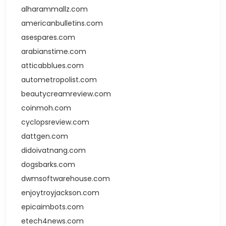
alharammallz.com
americanbulletins.com
asespares.com
arabianstime.com
atticabblues.com
autometropolist.com
beautycreamreview.com
coinmoh.com
cyclopsreview.com
dattgen.com
didoivatnang.com
dogsbarks.com
dwmsoftwarehouse.com
enjoytroyjackson.com
epicaimbots.com
etech4news.com