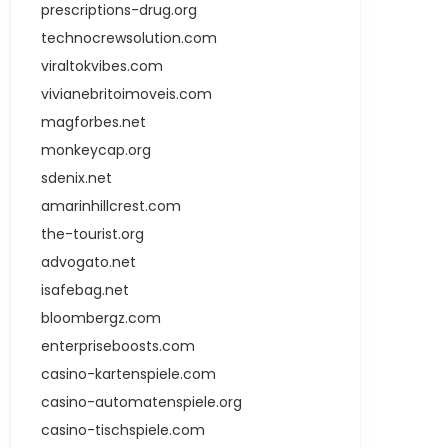
prescriptions-drug.org
technocrewsolution.com
viraltokvibes.com
vivianebritoimoveis.com
magforbes.net
monkeycap.org
sdenix.net
amarinhillcrest.com
the-tourist.org
advogato.net
isafebag.net
bloombergz.com
enterpriseboosts.com
casino-kartenspiele.com
casino-automatenspiele.org
casino-tischspiele.com