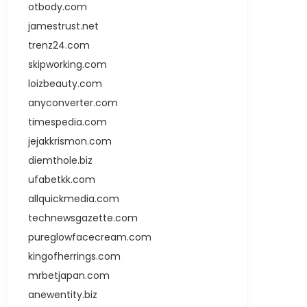
otbody.com
jamestrust.net
trenz24.com
skipworking.com
loizbeauty.com
anyconverter.com
timespedia.com
jejakkrismon.com
diemthole.biz
ufabetkk.com
allquickmedia.com
technewsgazette.com
pureglowfacecream.com
kingofherrings.com
mrbetjapan.com
anewentity.biz