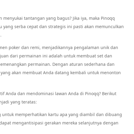
 menyukai tantangan yang bagus? Jika iya, maka Pinoqq
 yang serba cepat dan strategis ini pasti akan memunculkan
.
en poker dan remi, menjadikannya pengalaman unik dan
ujuan dari permainan ini adalah untuk membuat set dan
 memenangkan permainan. Dengan aturan sederhana dan
n yang akan membuat Anda datang kembali untuk menonton
tif Anda dan mendominasi lawan Anda di Pinoqq? Berikut
jadi yang teratas:
ng untuk memperhatikan kartu apa yang diambil dan dibuang
dapat mengantisipasi gerakan mereka selanjutnya dengan