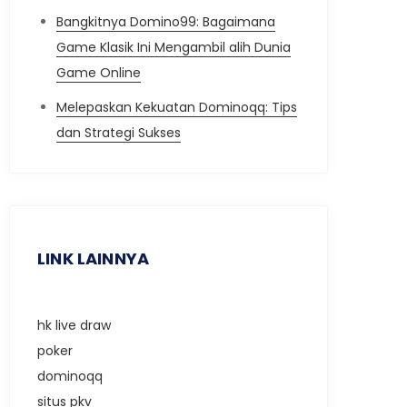
Bangkitnya Domino99: Bagaimana
Game Klasik Ini Mengambil alih Dunia
Game Online
Melepaskan Kekuatan Dominoqq: Tips
dan Strategi Sukses
LINK LAINNYA
hk live draw
poker
dominoqq
situs pkv