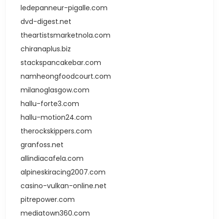
ledepanneur-pigalle.com
dvd-digest.net
theartistsmarketnola.com
chiranaplus.biz
stackspancakebar.com
namheongfoodcourt.com
milanoglasgow.com
hallu-forte3.com
hallu-motion24.com
therockskippers.com
granfoss.net
allindiacafela.com
alpineskiracing2007.com
casino-vulkan-online.net
pitrepower.com
mediatown360.com