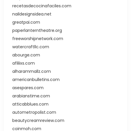
recetasdecocinafaciles.com
naildesignsidea.net
greatpai.com
paperlanterntheatre.org
freeworshipnetwork.com
watercraftllc.com
abourge.com
afiliixs.com
alharammallz.com
americanbulletins.com
asespares.com
arabianstime.com
atticabblues.com
autometropolist.com
beautycreamreview.com
coinmoh.com