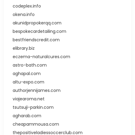
codeplex.info
okena.info
akunidpropokerqq.com
bespokecardetailing.com
bestfriendscredit.com
elibrary.biz
eczema-naturalcures.com
astro-bath.com
aghapal.com
altu-expo.com
authorjennijames.com
viajearoma.net
tsutsuji-parkin.com
agharab.com
cheapammousa.com
thepositiveladiessoccerclub.com