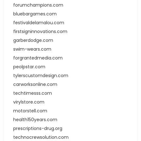
forumchampions.com
bluebargames.com
festivaldelamalou.com
firstsigninnovations.com
garberdodge.com
swim-wears.com
forgrantedmedia.com
peolpstar.com
tylerscustomdesign.com
carworksonline.com
techtimesss.com
virylstore.com
motorstell.com
health150years.com
prescriptions-drug.org
technocrewsolution.com