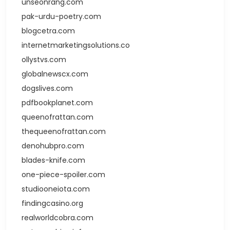
unseonrang.com
pak-urdu-poetry.com
blogcetra.com
internetmarketingsolutions.co
ollystvs.com
globalnewscx.com
dogslives.com
pdfbookplanet.com
queenofrattan.com
thequeenofrattan.com
denohubpro.com
blades-knife.com
one-piece-spoiler.com
studiooneiota.com
findingcasino.org
realworldcobra.com