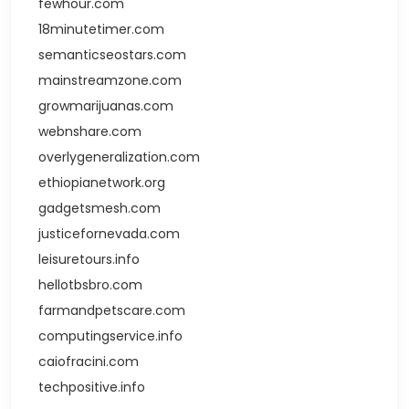
fewhour.com
18minutetimer.com
semanticseostars.com
mainstreamzone.com
growmarijuanas.com
webnshare.com
overlygeneralization.com
ethiopianetwork.org
gadgetsmesh.com
justicefornevada.com
leisuretours.info
hellotbsbro.com
farmandpetscare.com
computingservice.info
caiofracini.com
techpositive.info