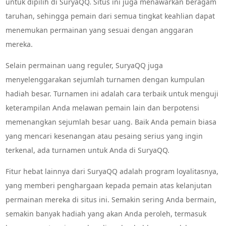
untuk dipilih di SuryaQQ. Situs ini juga menawarkan beragam
taruhan, sehingga pemain dari semua tingkat keahlian dapat
menemukan permainan yang sesuai dengan anggaran
mereka.
Selain permainan uang reguler, SuryaQQ juga
menyelenggarakan sejumlah turnamen dengan kumpulan
hadiah besar. Turnamen ini adalah cara terbaik untuk menguji
keterampilan Anda melawan pemain lain dan berpotensi
memenangkan sejumlah besar uang. Baik Anda pemain biasa
yang mencari kesenangan atau pesaing serius yang ingin
terkenal, ada turnamen untuk Anda di SuryaQQ.
Fitur hebat lainnya dari SuryaQQ adalah program loyalitasnya,
yang memberi penghargaan kepada pemain atas kelanjutan
permainan mereka di situs ini. Semakin sering Anda bermain,
semakin banyak hadiah yang akan Anda peroleh, termasuk