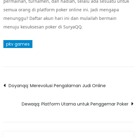
permainan, turnamen, dan hadiah, selalu ada sesuatu untuk
semua orang di platform poker online ini. Jadi mengapa
menunggu? Daftar akun hari ini dan mulailah bermain
menuju kesuksesan poker di SuryaQQ.
pkv games
Post
Doyanqq: Merevolusi Pengalaman Judi Online
navigation
Dewaqq: Platform Utama untuk Penggemar Poker