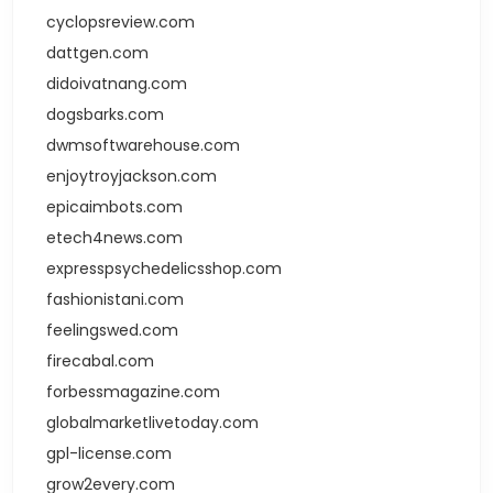
cyclopsreview.com
dattgen.com
didoivatnang.com
dogsbarks.com
dwmsoftwarehouse.com
enjoytroyjackson.com
epicaimbots.com
etech4news.com
expresspsychedelicsshop.com
fashionistani.com
feelingswed.com
firecabal.com
forbessmagazine.com
globalmarketlivetoday.com
gpl-license.com
grow2every.com