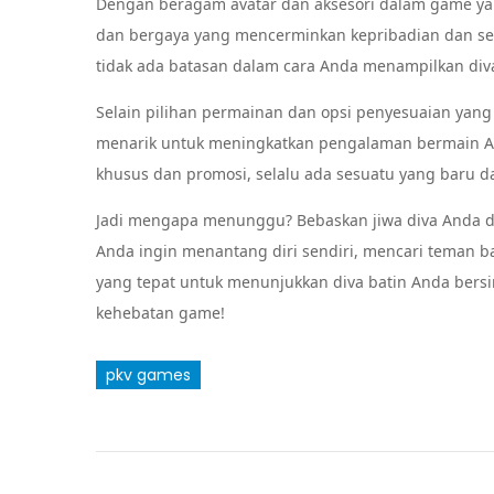
Dengan beragam avatar dan aksesori dalam game yan
dan bergaya yang mencerminkan kepribadian dan sele
tidak ada batasan dalam cara Anda menampilkan diva
Selain pilihan permainan dan opsi penyesuaian yan
menarik untuk meningkatkan pengalaman bermain An
khusus dan promosi, selalu ada sesuatu yang baru da
Jadi mengapa menunggu? Bebaskan jiwa diva Anda da
Anda ingin menantang diri sendiri, mencari teman 
yang tepat untuk menunjukkan diva batin Anda bersi
kehebatan game!
pkv games