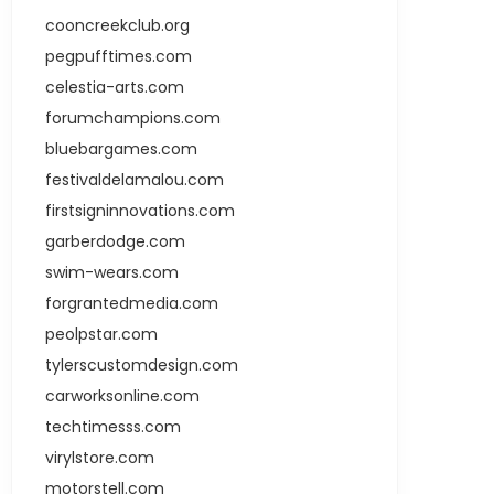
cooncreekclub.org
pegpufftimes.com
celestia-arts.com
forumchampions.com
bluebargames.com
festivaldelamalou.com
firstsigninnovations.com
garberdodge.com
swim-wears.com
forgrantedmedia.com
peolpstar.com
tylerscustomdesign.com
carworksonline.com
techtimesss.com
virylstore.com
motorstell.com