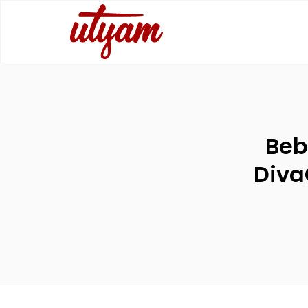
Skip
to
Situs Judi 
Temukan situs judi online
content
besar.
Beb
Diva