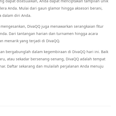
g dapat disesuaikan, Anda dapat menciptakan tampilan unik
ra Anda. Mulai dari gaun glamor hingga aksesori berani,
 dalam diri Anda.
g mengesankan, DivaQQ juga menawarkan serangkaian fitur
da. Dari tantangan harian dan turnamen hingga acara
n menarik yang terjadi di DivaQQ.
n bergabunglah dalam kegembiraan di DivaQQ hari ini. Baik
baru, atau sekadar bersenang-senang, DivaQQ adalah tempat
nar. Daftar sekarang dan mulailah perjalanan Anda menuju