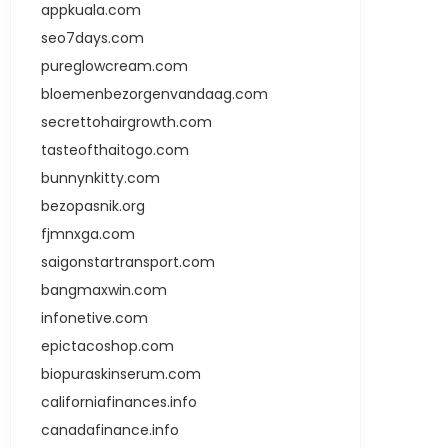
appkuala.com
seo7days.com
pureglowcream.com
bloemenbezorgenvandaag.com
secrettohairgrowth.com
tasteofthaitogo.com
bunnynkitty.com
bezopasnik.org
fjmnxga.com
saigonstartransport.com
bangmaxwin.com
infonetive.com
epictacoshop.com
biopuraskinserum.com
californiafinances.info
canadafinance.info