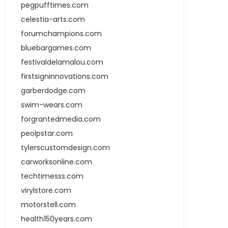
pegpufftimes.com
celestia-arts.com
forumchampions.com
bluebargames.com
festivaldelamalou.com
firstsigninnovations.com
garberdodge.com
swim-wears.com
forgrantedmedia.com
peolpstar.com
tylerscustomdesign.com
carworksonline.com
techtimesss.com
virylstore.com
motorstell.com
health150years.com