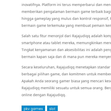
inovatifnya. Platform ini terus memperbarui dan me
memberikan pengalaman bermain game terbaik bagi 
hingga gameplay yang mulus dan kontrol responsif
bermain game terkemuka yang membuat pemain kemb
Salah satu fitur menonjol dari Rajajudiqq adalah kom
smartphone atau tablet mereka, memungkinkan merek
Tingkat kenyamanan dan aksesibilitas ini adalah p
bermain kapan saja dan di mana pun mereka menye
Secara keseluruhan, Rajajudiqq menetapkan standar
berbagai pilihan game, dan komitmen untuk membe
Apakah Anda seorang gamer biasa yang mencari kes
Rajajudiqq memiliki sesuatu untuk semua orang. B
online dengan Rajajudiqq.
pkv games
slot