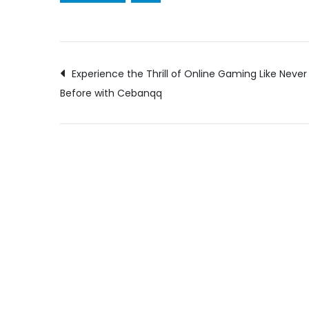
Post
Experience the Thrill of Online Gaming Like Never
Before with Cebanqq
navigation