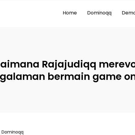
Home
Dominoqq
Demo
Online Gampang Menang deng
 gampang menang dengan banyak pilihan game. Mainkan berbagai
aimana Rajajudiqq merevo
galaman bermain game on
,
Dominoqq