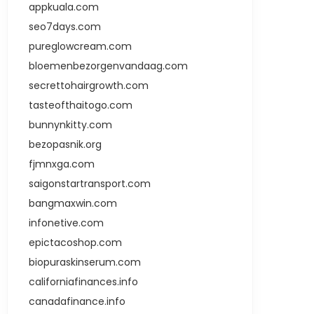
appkuala.com
seo7days.com
pureglowcream.com
bloemenbezorgenvandaag.com
secrettohairgrowth.com
tasteofthaitogo.com
bunnynkitty.com
bezopasnik.org
fjmnxga.com
saigonstartransport.com
bangmaxwin.com
infonetive.com
epictacoshop.com
biopuraskinserum.com
californiafinances.info
canadafinance.info