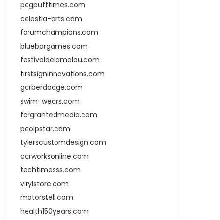
pegpufftimes.com
celestia-arts.com
forumchampions.com
bluebargames.com
festivaldelamalou.com
firstsigninnovations.com
garberdodge.com
swim-wears.com
forgrantedmedia.com
peolpstar.com
tylerscustomdesign.com
carworksonline.com
techtimesss.com
virylstore.com
motorstell.com
health150years.com