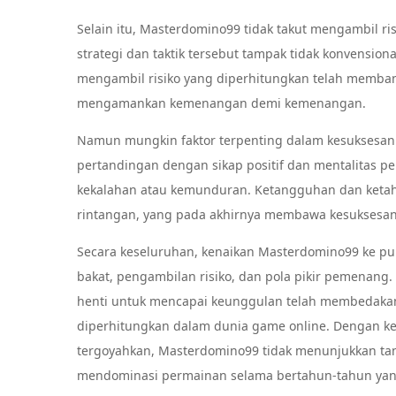
Selain itu, Masterdomino99 tidak takut mengambil ris
strategi dan taktik tersebut tampak tidak konvensiona
mengambil risiko yang diperhitungkan telah memban
mengamankan kemenangan demi kemenangan.
Namun mungkin faktor terpenting dalam kesuksesan 
pertandingan dengan sikap positif dan mentalitas p
kekalahan atau kemunduran. Ketangguhan dan ketah
rintangan, yang pada akhirnya membawa kesuksesan
Secara keseluruhan, kenaikan Masterdomino99 ke pu
bakat, pengambilan risiko, dan pola pikir pemenang
henti untuk mencapai keunggulan telah membedakan
diperhitungkan dalam dunia game online. Dengan k
tergoyahkan, Masterdomino99 tidak menunjukkan ta
mendominasi permainan selama bertahun-tahun yan