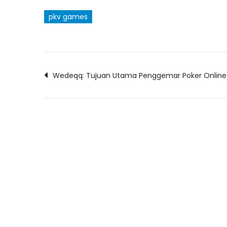
pkv games
Post
Wedeqq: Tujuan Utama Penggemar Poker Online
navigation