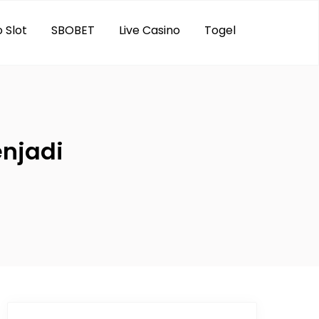
 Slot
SBOBET
Live Casino
Togel
an Banyak Pilihan Game
 permainan dengan peluang menang tinggi dan raih kemenangan
njadi