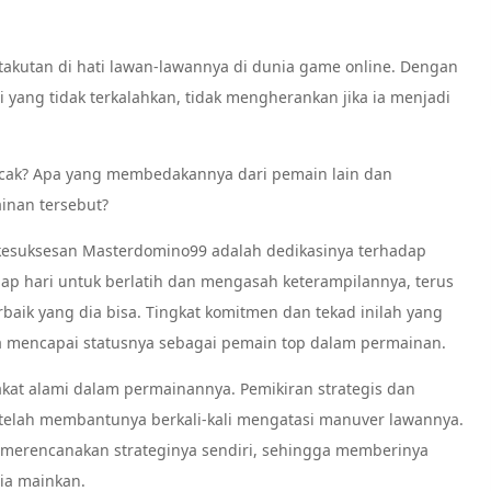
kutan di hati lawan-lawannya di dunia game online. Dengan
ang tidak terkalahkan, tidak mengherankan jika ia menjadi
cak? Apa yang membedakannya dari pemain lain dan
inan tersebut?
p kesuksesan Masterdomino99 adalah dedikasinya terhadap
ap hari untuk berlatih dan mengasah keterampilannya, terus
ik yang dia bisa. Tingkat komitmen dan tekad inilah yang
mencapai statusnya sebagai pemain top dalam permainan.
akat alami dalam permainannya. Pemikiran strategis dan
elah membantunya berkali-kali mengatasi manuver lawannya.
merencanakan strateginya sendiri, sehingga memberinya
ia mainkan.