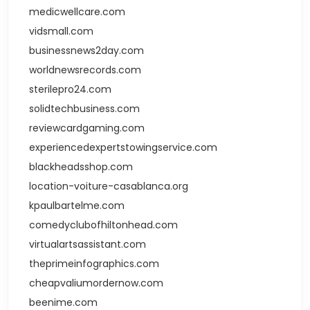
medicwellcare.com
vidsmall.com
businessnews2day.com
worldnewsrecords.com
sterilepro24.com
solidtechbusiness.com
reviewcardgaming.com
experiencedexpertstowingservice.com
blackheadsshop.com
location-voiture-casablanca.org
kpaulbartelme.com
comedyclubofhiltonhead.com
virtualartsassistant.com
theprimeinfographics.com
cheapvaliumordernow.com
beenime.com