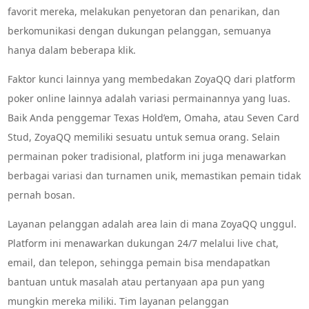
favorit mereka, melakukan penyetoran dan penarikan, dan
berkomunikasi dengan dukungan pelanggan, semuanya
hanya dalam beberapa klik.
Faktor kunci lainnya yang membedakan ZoyaQQ dari platform
poker online lainnya adalah variasi permainannya yang luas.
Baik Anda penggemar Texas Hold’em, Omaha, atau Seven Card
Stud, ZoyaQQ memiliki sesuatu untuk semua orang. Selain
permainan poker tradisional, platform ini juga menawarkan
berbagai variasi dan turnamen unik, memastikan pemain tidak
pernah bosan.
Layanan pelanggan adalah area lain di mana ZoyaQQ unggul.
Platform ini menawarkan dukungan 24/7 melalui live chat,
email, dan telepon, sehingga pemain bisa mendapatkan
bantuan untuk masalah atau pertanyaan apa pun yang
mungkin mereka miliki. Tim layanan pelanggan