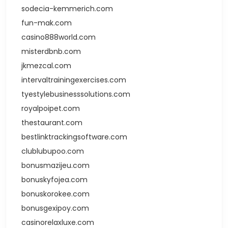
sodecia-kemmerich.com
fun-mak.com
casino888world.com
misterdbnb.com
jkmezcal.com
intervaltrainingexercises.com
tyestylebusinesssolutions.com
royalpoipet.com
thestaurant.com
bestlinktrackingsoftware.com
clublubupoo.com
bonusmazijeu.com
bonuskyfojea.com
bonuskorokee.com
bonusgexipoy.com
casinorelaxluxe.com