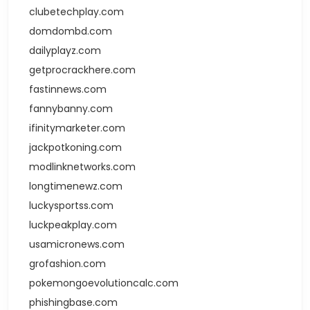
clubetechplay.com
domdombd.com
dailyplayz.com
getprocrackhere.com
fastinnews.com
fannybanny.com
ifinitymarketer.com
jackpotkoning.com
modlinknetworks.com
longtimenewz.com
luckysportss.com
luckpeakplay.com
usamicronews.com
grofashion.com
pokemongoevolutioncalc.com
phishingbase.com