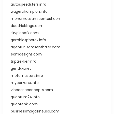
autospeedsters.info
wagerchampion.info
monomousumicontest.com
deadricklingo.com
skyglobefx.com
gamblespherex.info
agentur-ramsenthaler.com
eomdesigns.com
triptrekker.info
gendxxi.net
motomasters.info
mycarzone.info
vibecasaconcepts.com
quantum24.info
quantenki.com
businessmagazineusa.com