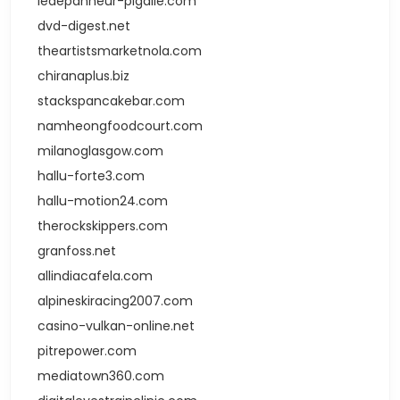
ledepanneur-pigalle.com
dvd-digest.net
theartistsmarketnola.com
chiranaplus.biz
stackspancakebar.com
namheongfoodcourt.com
milanoglasgow.com
hallu-forte3.com
hallu-motion24.com
therockskippers.com
granfoss.net
allindiacafela.com
alpineskiracing2007.com
casino-vulkan-online.net
pitrepower.com
mediatown360.com