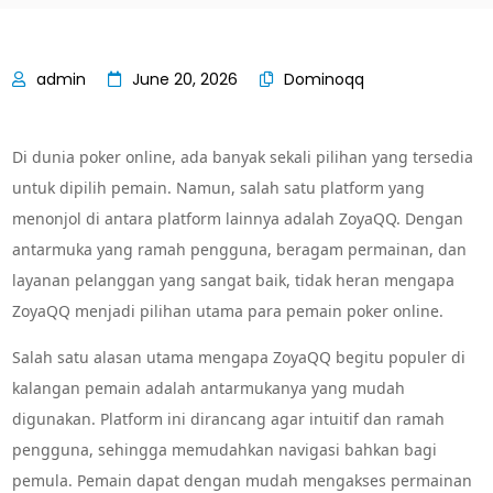
June 20, 2026
Dominoqq
Di dunia poker online, ada banyak sekali pilihan yang tersedia
untuk dipilih pemain. Namun, salah satu platform yang
menonjol di antara platform lainnya adalah ZoyaQQ. Dengan
antarmuka yang ramah pengguna, beragam permainan, dan
layanan pelanggan yang sangat baik, tidak heran mengapa
ZoyaQQ menjadi pilihan utama para pemain poker online.
Salah satu alasan utama mengapa ZoyaQQ begitu populer di
kalangan pemain adalah antarmukanya yang mudah
digunakan. Platform ini dirancang agar intuitif dan ramah
pengguna, sehingga memudahkan navigasi bahkan bagi
pemula. Pemain dapat dengan mudah mengakses permainan