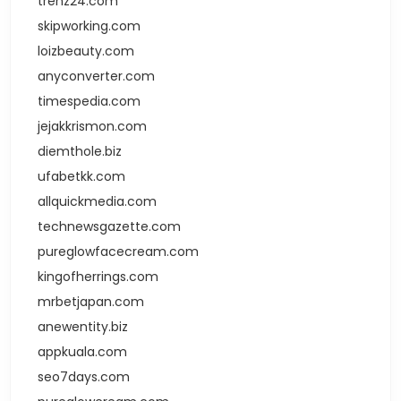
trenz24.com
skipworking.com
loizbeauty.com
anyconverter.com
timespedia.com
jejakkrismon.com
diemthole.biz
ufabetkk.com
allquickmedia.com
technewsgazette.com
pureglowfacecream.com
kingofherrings.com
mrbetjapan.com
anewentity.biz
appkuala.com
seo7days.com