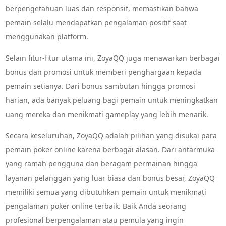
berpengetahuan luas dan responsif, memastikan bahwa
pemain selalu mendapatkan pengalaman positif saat
menggunakan platform.
Selain fitur-fitur utama ini, ZoyaQQ juga menawarkan berbagai
bonus dan promosi untuk memberi penghargaan kepada
pemain setianya. Dari bonus sambutan hingga promosi
harian, ada banyak peluang bagi pemain untuk meningkatkan
uang mereka dan menikmati gameplay yang lebih menarik.
Secara keseluruhan, ZoyaQQ adalah pilihan yang disukai para
pemain poker online karena berbagai alasan. Dari antarmuka
yang ramah pengguna dan beragam permainan hingga
layanan pelanggan yang luar biasa dan bonus besar, ZoyaQQ
memiliki semua yang dibutuhkan pemain untuk menikmati
pengalaman poker online terbaik. Baik Anda seorang
profesional berpengalaman atau pemula yang ingin