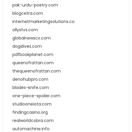
pak-urdu-poetry.com
blogcetra.com
internetmarketingsolutions.co
ollystvs.com
globalnewscx.com
dogslives.com
pdfbookplanet.com
queenofrattan.com
thequeenofrattan.com
denohubpro.com
blades-knife.com
one-piece-spoiler.com
studiooneiota.com
findingcasino.org
realworldcobra.com
automachine.info