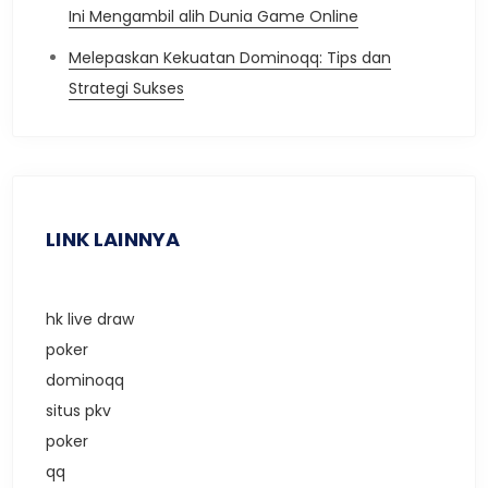
Ini Mengambil alih Dunia Game Online
Melepaskan Kekuatan Dominoqq: Tips dan
Strategi Sukses
LINK LAINNYA
hk live draw
poker
dominoqq
situs pkv
poker
qq