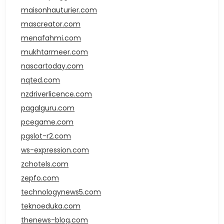
maisonhauturier.com
mascreator.com
menafahmi.com
mukhtarmeer.com
nascartoday.com
nqted.com
nzdriverlicence.com
pagalguru.com
pcegame.com
pgslot-r2.com
ws-expression.com
zchotels.com
zepfo.com
technologynews5.com
teknoeduka.com
thenews-blog.com