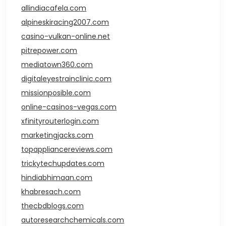
allindiacafela.com
alpineskiracing2007.com
casino-vulkan-online.net
pitrepower.com
mediatown360.com
digitaleyestrainclinic.com
missionposible.com
online-casinos-vegas.com
xfinityrouterlogin.com
marketingjacks.com
topappliancereviews.com
trickytechupdates.com
hindiabhimaan.com
khabresach.com
thecbdblogs.com
autoresearchchemicals.com