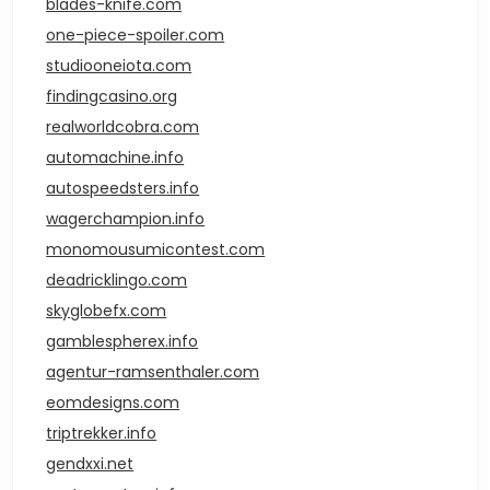
blades-knife.com
one-piece-spoiler.com
studiooneiota.com
findingcasino.org
realworldcobra.com
automachine.info
autospeedsters.info
wagerchampion.info
monomousumicontest.com
deadricklingo.com
skyglobefx.com
gamblespherex.info
agentur-ramsenthaler.com
eomdesigns.com
triptrekker.info
gendxxi.net