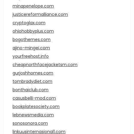
minapenelope.com
justicereformalliance.com
cryptoglax.com
ohiohobbyplus.com
bogothemes.com
ajino-mingei.com
yourfreehost.info
cheapnorthfacejacketsm.com
gurjoshhomes.com
tombradydiet.com
bonthaiclub.com
casusbelli-mod.com
bookplatesociety.com
lebnewsmedia.com
sonosonora.com
linkuusinternasional1.com