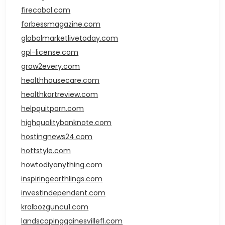
firecabal.com
forbessmagazine.com
globalmarketlivetoday.com
gpl-license.com
grow2every.com
healthhousecare.com
healthkartreview.com
helpquitporn.com
highqualitybanknote.com
hostingnews24.com
hottstyle.com
howtodiyanything.com
inspiringearthlings.com
investindependent.com
kralbozguncu1.com
landscapinggainesvillefl.com