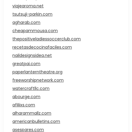
viajearoma.net
tsutsuji-parkin.com
agharab.com
cheapammousa.com
thepositiveladiessoccerclub.com
recetasdecocinafaciles.com
naildesignsidea.net
greatpai.com
paperlanterntheatre.org
freeworshipnetwork.com
watercraftllc.com
abourge.com
afiliixs.com
alharammallz.com
americanbulletins.com
asespares.com