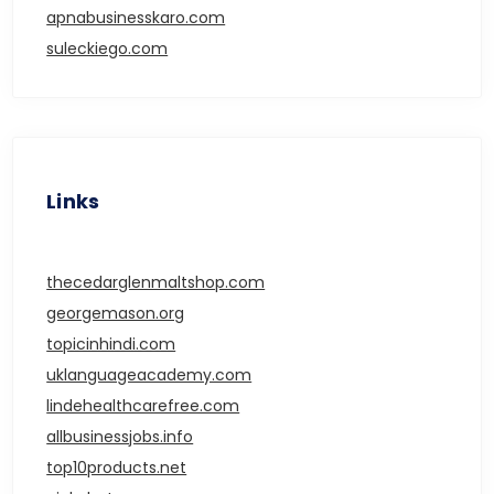
apnabusinesskaro.com
suleckiego.com
Links
thecedarglenmaltshop.com
georgemason.org
topicinhindi.com
uklanguageacademy.com
lindehealthcarefree.com
allbusinessjobs.info
top10products.net