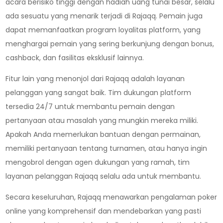
acara berisiko tinggi dengan hadiah uang tunai besar, selalu
ada sesuatu yang menarik terjadi di Rajaqq. Pemain juga
dapat memanfaatkan program loyalitas platform, yang
menghargai pemain yang sering berkunjung dengan bonus,
cashback, dan fasilitas eksklusif lainnya.
Fitur lain yang menonjol dari Rajaqq adalah layanan
pelanggan yang sangat baik. Tim dukungan platform
tersedia 24/7 untuk membantu pemain dengan
pertanyaan atau masalah yang mungkin mereka miliki.
Apakah Anda memerlukan bantuan dengan permainan,
memiliki pertanyaan tentang turnamen, atau hanya ingin
mengobrol dengan agen dukungan yang ramah, tim
layanan pelanggan Rajaqq selalu ada untuk membantu.
Secara keseluruhan, Rajaqq menawarkan pengalaman poker
online yang komprehensif dan mendebarkan yang pasti