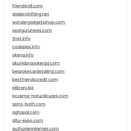
friendsroll.com
spiderclothing.net
wondergadgetsshop.com
seatgurunews.com
3net.info
codeplex.info
okena.info
akunidpropokerqq.com
bespokecardetailing.com
bestfriendscredit.com
elibrary.biz
eczema-naturalcures.com
astro-bath.com
aghapal.com
altu-expo.com
authorjennijames.com