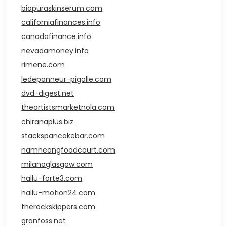
biopuraskinserum.com
californiafinances.info
canadafinance.info
nevadamoney.info
rimene.com
ledepanneur-pigalle.com
dvd-digest.net
theartistsmarketnola.com
chiranaplus.biz
stackspancakebar.com
namheongfoodcourt.com
milanoglasgow.com
hallu-forte3.com
hallu-motion24.com
therockskippers.com
granfoss.net