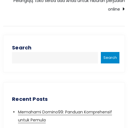
Pelangiqq: toko serba ada Anda untuk hiburan perjudian
online
Search
Search
Recent Posts
Memahami Domino99: Panduan Komprehensif
untuk Pemula