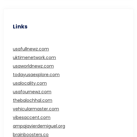
Links
usafullnewz.com
uktimenetwork.com
usaworldnewz.com
todayusaexplore.com
usalocality.com
usafournewz.com
thebalochhal.com
vehicularmaster.com
vibesaccent.com
ampajavierdemiguel.org
brainboosters.co