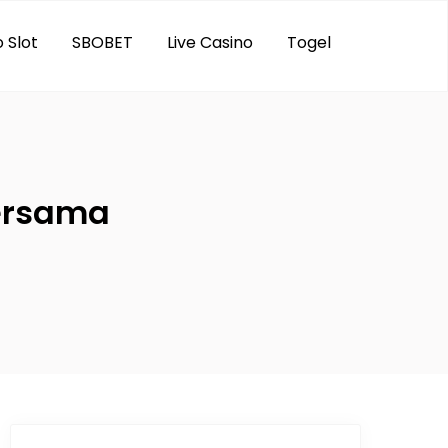
 Slot
SBOBET
Live Casino
Togel
an Banyak Pilihan Game
ai permainan dengan peluang menang tinggi dan raih
ersama