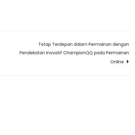
Tetap Terdepan dalam Permainan dengan
Pendekatan Inovatif ChampionQQ pada Permainan
Online