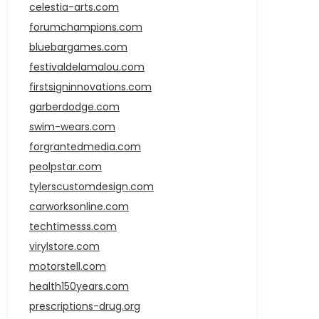
celestia-arts.com
forumchampions.com
bluebargames.com
festivaldelamalou.com
firstsigninnovations.com
garberdodge.com
swim-wears.com
forgrantedmedia.com
peolpstar.com
tylerscustomdesign.com
carworksonline.com
techtimesss.com
virylstore.com
motorstell.com
health150years.com
prescriptions-drug.org