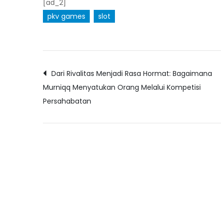
[ad_2]
pkv games
slot
Post
Dari Rivalitas Menjadi Rasa Hormat: Bagaimana
Murniqq Menyatukan Orang Melalui Kompetisi
navigation
Persahabatan