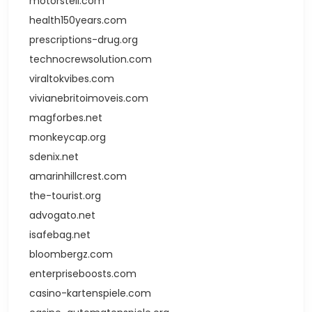
motorstell.com
health150years.com
prescriptions-drug.org
technocrewsolution.com
viraltokvibes.com
vivianebritoimoveis.com
magforbes.net
monkeycap.org
sdenix.net
amarinhillcrest.com
the-tourist.org
advogato.net
isafebag.net
bloombergz.com
enterpriseboosts.com
casino-kartenspiele.com