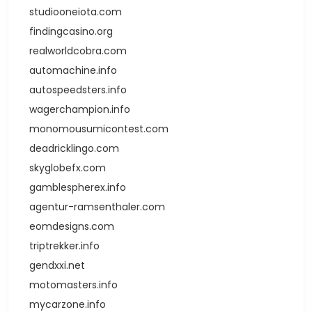
studiooneiota.com
findingcasino.org
realworldcobra.com
automachine.info
autospeedsters.info
wagerchampion.info
monomousumicontest.com
deadricklingo.com
skyglobefx.com
gamblespherex.info
agentur-ramsenthaler.com
eomdesigns.com
triptrekker.info
gendxxi.net
motomasters.info
mycarzone.info