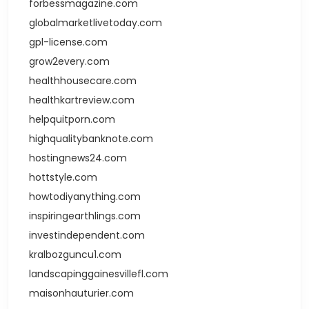
forbessmagazine.com
globalmarketlivetoday.com
gpl-license.com
grow2every.com
healthhousecare.com
healthkartreview.com
helpquitporn.com
highqualitybanknote.com
hostingnews24.com
hottstyle.com
howtodiyanything.com
inspiringearthlings.com
investindependent.com
kralbozguncu1.com
landscapinggainesvillefl.com
maisonhauturier.com