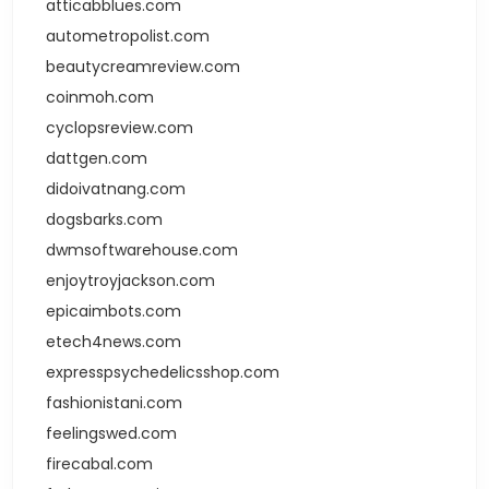
atticabblues.com
autometropolist.com
beautycreamreview.com
coinmoh.com
cyclopsreview.com
dattgen.com
didoivatnang.com
dogsbarks.com
dwmsoftwarehouse.com
enjoytroyjackson.com
epicaimbots.com
etech4news.com
expresspsychedelicsshop.com
fashionistani.com
feelingswed.com
firecabal.com