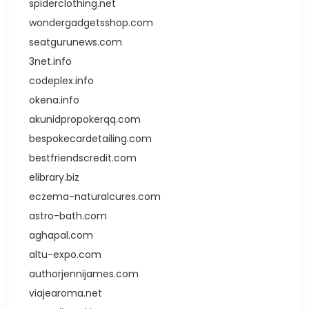
spiderclothing.net
wondergadgetsshop.com
seatgurunews.com
3net.info
codeplex.info
okena.info
akunidpropokerqq.com
bespokecardetailing.com
bestfriendscredit.com
elibrary.biz
eczema-naturalcures.com
astro-bath.com
aghapal.com
altu-expo.com
authorjennijames.com
viajearoma.net