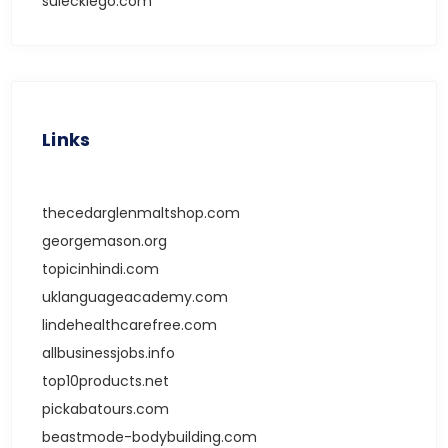
suleckiego.com
Links
thecedarglenmaltshop.com
georgemason.org
topicinhindi.com
uklanguageacademy.com
lindehealthcarefree.com
allbusinessjobs.info
top10products.net
pickabatours.com
beastmode-bodybuilding.com