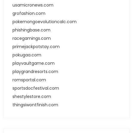
usamicronews.com
grofashion.com
pokemongoevolutioncalc.com
phishingbase.com
racegamings.com
primejackpotstay.com
pokugaa.com
playvaultgame.com
playgrandresorts.com
romsportal.com
sportsdocfestival.com
shestylestore.com
thingsiwontfinish.com