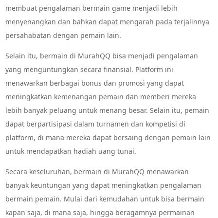
membuat pengalaman bermain game menjadi lebih
menyenangkan dan bahkan dapat mengarah pada terjalinnya
persahabatan dengan pemain lain.
Selain itu, bermain di MurahQQ bisa menjadi pengalaman
yang menguntungkan secara finansial. Platform ini
menawarkan berbagai bonus dan promosi yang dapat
meningkatkan kemenangan pemain dan memberi mereka
lebih banyak peluang untuk menang besar. Selain itu, pemain
dapat berpartisipasi dalam turnamen dan kompetisi di
platform, di mana mereka dapat bersaing dengan pemain lain
untuk mendapatkan hadiah uang tunai.
Secara keseluruhan, bermain di MurahQQ menawarkan
banyak keuntungan yang dapat meningkatkan pengalaman
bermain pemain. Mulai dari kemudahan untuk bisa bermain
kapan saja, di mana saja, hingga beragamnya permainan