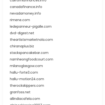
californiafinances.info
canadafinance.info
nevadamoney.info
rimene.com
ledepanneur-pigalle.com
dvd-digest.net
theartistsmarketnola.com
chiranaplus.biz
stackspancakebar.com
namheongfoodcourt.com
milanoglasgow.com
hallu-forte3.com
hallu-motion24.com
therockskippers.com
granfoss.net
allindiacafela.com