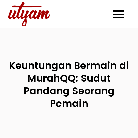
Skip
to
Situs Judi Online
Temukan situs judi online gampang
content
menang dengan banyak pilihan game.
Gampang Menang
Mainkan berbagai permainan dengan
peluang menang tinggi dan raih
dengan Banyak
kemenangan besar.
Pilihan Game
Keuntungan Bermain di
MurahQQ: Sudut
Pandang Seorang
Pemain