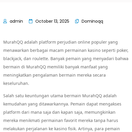
October 13, 2025
Dominoqq
MurahQQ adalah platform perjudian online populer yang
menawarkan berbagai macam permainan kasino seperti poker,
blackjack, dan roulette. Banyak pemain yang menyadari bahwa
bermain di MurahQQ memiliki banyak manfaat yang
meningkatkan pengalaman bermain mereka secara
keseluruhan.
Salah satu keuntungan utama bermain MurahQQ adalah
kemudahan yang ditawarkannya. Pemain dapat mengakses
platform dari mana saja dan kapan saja, memungkinkan
mereka menikmati permainan favorit mereka tanpa harus
melakukan perjalanan ke kasino fisik. Artinya, para pemain