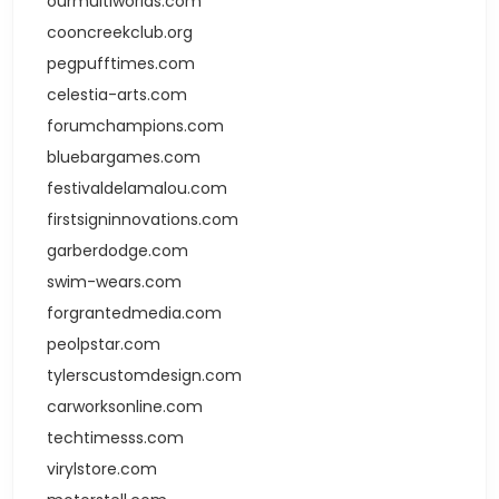
ourmultiworlds.com
cooncreekclub.org
pegpufftimes.com
celestia-arts.com
forumchampions.com
bluebargames.com
festivaldelamalou.com
firstsigninnovations.com
garberdodge.com
swim-wears.com
forgrantedmedia.com
peolpstar.com
tylerscustomdesign.com
carworksonline.com
techtimesss.com
virylstore.com