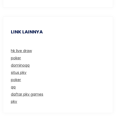
LINK LAINNYA
hk live draw
poker
dominoqq
situs pkv
poker
qq
daftar pkv games
pkv