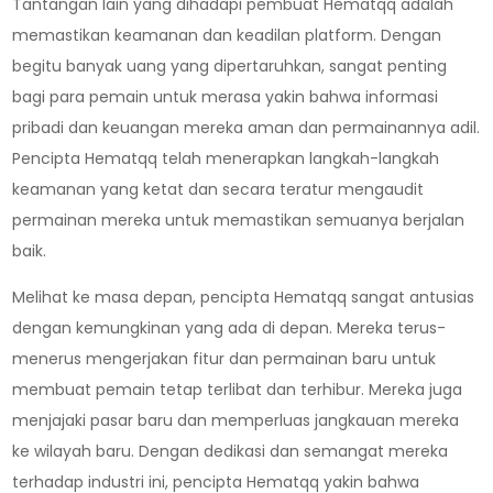
Tantangan lain yang dihadapi pembuat Hematqq adalah
memastikan keamanan dan keadilan platform. Dengan
begitu banyak uang yang dipertaruhkan, sangat penting
bagi para pemain untuk merasa yakin bahwa informasi
pribadi dan keuangan mereka aman dan permainannya adil.
Pencipta Hematqq telah menerapkan langkah-langkah
keamanan yang ketat dan secara teratur mengaudit
permainan mereka untuk memastikan semuanya berjalan
baik.
Melihat ke masa depan, pencipta Hematqq sangat antusias
dengan kemungkinan yang ada di depan. Mereka terus-
menerus mengerjakan fitur dan permainan baru untuk
membuat pemain tetap terlibat dan terhibur. Mereka juga
menjajaki pasar baru dan memperluas jangkauan mereka
ke wilayah baru. Dengan dedikasi dan semangat mereka
terhadap industri ini, pencipta Hematqq yakin bahwa