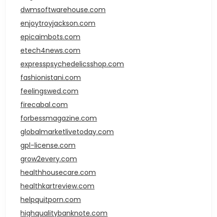
dwmsoftwarehouse.com
enjoytroyjackson.com
epicaimbots.com
etech4news.com
expresspsychedelicsshop.com
fashionistani.com
feelingswed.com
firecabal.com
forbessmagazine.com
globalmarketlivetoday.com
gpl-license.com
grow2every.com
healthhousecare.com
healthkartreview.com
helpquitporn.com
highqualitybanknote.com