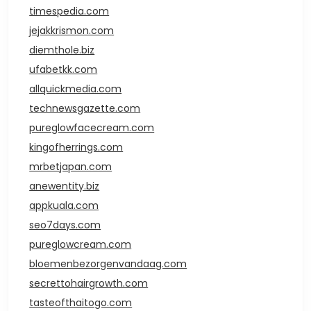
timespedia.com
jejakkrismon.com
diemthole.biz
ufabetkk.com
allquickmedia.com
technewsgazette.com
pureglowfacecream.com
kingofherrings.com
mrbetjapan.com
anewentity.biz
appkuala.com
seo7days.com
pureglowcream.com
bloemenbezorgenvandaag.com
secrettohairgrowth.com
tasteofthaitogo.com