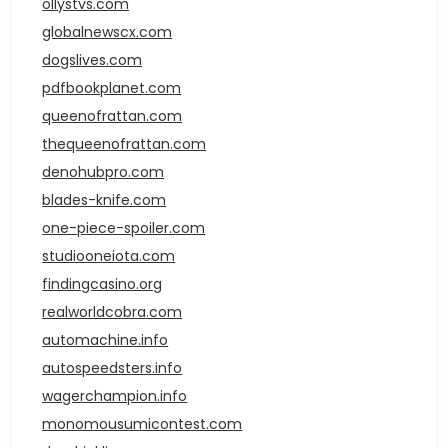
ollystvs.com
globalnewscx.com
dogslives.com
pdfbookplanet.com
queenofrattan.com
thequeenofrattan.com
denohubpro.com
blades-knife.com
one-piece-spoiler.com
studiooneiota.com
findingcasino.org
realworldcobra.com
automachine.info
autospeedsters.info
wagerchampion.info
monomousumicontest.com