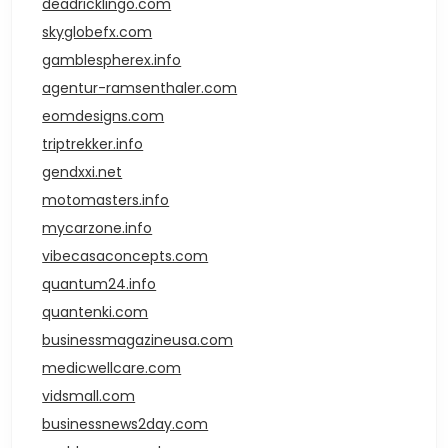
deadricklingo.com
skyglobefx.com
gamblespherex.info
agentur-ramsenthaler.com
eomdesigns.com
triptrekker.info
gendxxi.net
motomasters.info
mycarzone.info
vibecasaconcepts.com
quantum24.info
quantenki.com
businessmagazineusa.com
medicwellcare.com
vidsmall.com
businessnews2day.com