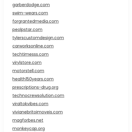
garberdodge.com
swim-wears.com
forgrantedmedia.com
peolpstar.com
tylerscustomdesign.com
carworksonline.com
techtimesss.com
virylstore.com
motorstell.com
health150years.com
prescriptions-drug.org
technocrewsolution.com
viraltokvibes.com
vivianebritoimoveis.com
magforbes.net
monkeycap.org