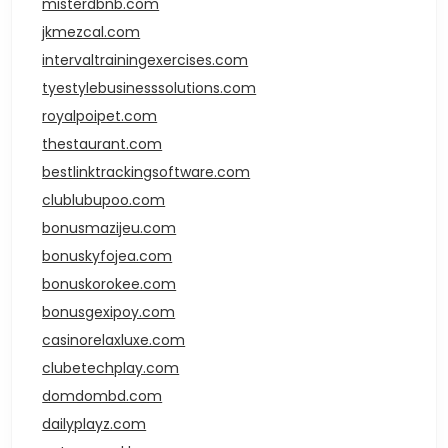
misterdbnb.com
jkmezcal.com
intervaltrainingexercises.com
tyestylebusinesssolutions.com
royalpoipet.com
thestaurant.com
bestlinktrackingsoftware.com
clublubupoo.com
bonusmazijeu.com
bonuskyfojea.com
bonuskorokee.com
bonusgexipoy.com
casinorelaxluxe.com
clubetechplay.com
domdombd.com
dailyplayz.com