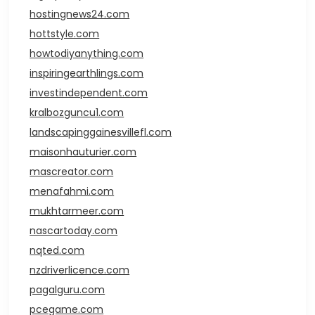
hostingnews24.com
hottstyle.com
howtodiyanything.com
inspiringearthlings.com
investindependent.com
kralbozguncu1.com
landscapinggainesvillefl.com
maisonhauturier.com
mascreator.com
menafahmi.com
mukhtarmeer.com
nascartoday.com
nqted.com
nzdriverlicence.com
pagalguru.com
pcegame.com