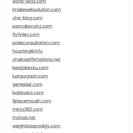
world-slots.com
imakewebsolution.com
che-blog.com
pancakecoinz.com
flyfinley.com
prideconsultation.com
hountinglil.info
chakraaffirmations.net
bestjokes4u.com
lustgurgaon.com
geniejaar.com
bobbyslot.com
11placemoulin.com
mintz360.com
mohob.net
weightlossprodigy.com