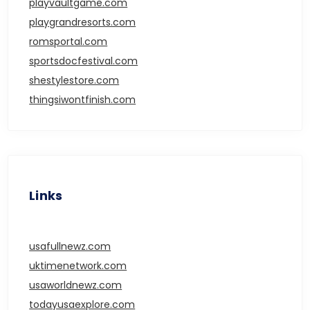
playvaultgame.com
playgrandresorts.com
romsportal.com
sportsdocfestival.com
shestylestore.com
thingsiwontfinish.com
Links
usafullnewz.com
uktimenetwork.com
usaworldnewz.com
todayusaexplore.com