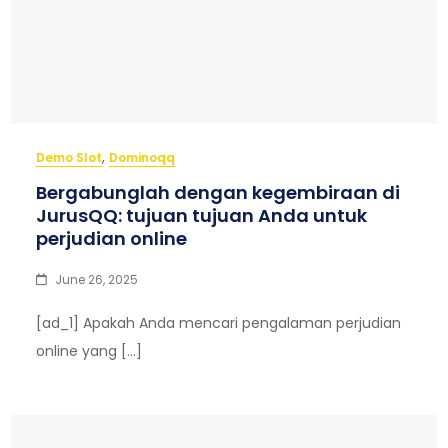
,
Demo Slot
Dominoqq
Bergabunglah dengan kegembiraan di
JurusQQ: tujuan tujuan Anda untuk
perjudian online
June 26, 2025
[ad_1] Apakah Anda mencari pengalaman perjudian
online yang […]