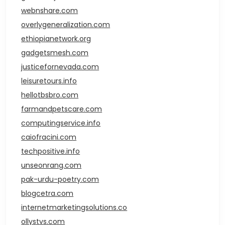
webnshare.com
overlygeneralization.com
ethiopianetwork.org
gadgetsmesh.com
justicefornevada.com
leisuretours.info
hellotbsbro.com
farmandpetscare.com
computingservice.info
caiofracini.com
techpositive.info
unseonrang.com
pak-urdu-poetry.com
blogcetra.com
internetmarketingsolutions.co
ollystvs.com