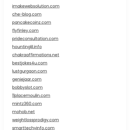
imakewebsolution.com
che-blog.com
pancakecoinz.com
flyfinley.com
prideconsultation.com
hountinglil.info
chakraaffirmations.net
bestjokes4u.com
lustgurgaon.com
geniejaar.com
bobbyslot.com
11placemoulin.com
mintz360.com
mohob.net
weightlossprodigy.com
smarttechyinfo.com