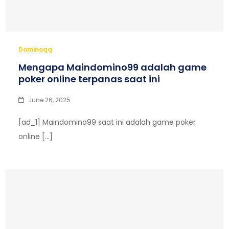
Dominoqq
Mengapa Maindomino99 adalah game
poker online terpanas saat ini
June 26, 2025
[ad_1] Maindomino99 saat ini adalah game poker
online […]