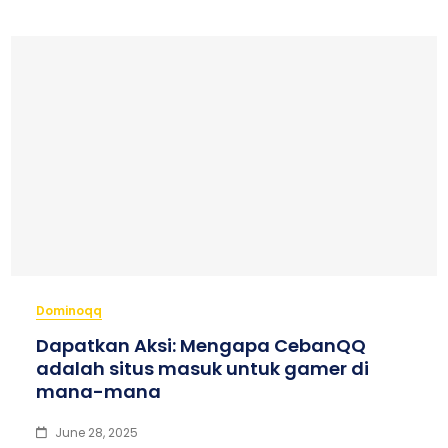
Dominoqq
Dapatkan Aksi: Mengapa CebanQQ
adalah situs masuk untuk gamer di
mana-mana
June 28, 2025