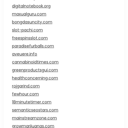
digitalnotebook.org
maxualguru.com
bongdasuncity.com
slot-pachi.com
freespinsslot.com
paradisefurballs.com
aveuere.info
cannabinoidtimes.com
greenproductsgui.com
healthconcerning.com
rojgarind.com
fewhour.com
18minutetimer.com
semanticseostars.com
mainstreamzone.com
growmarijuanas.com