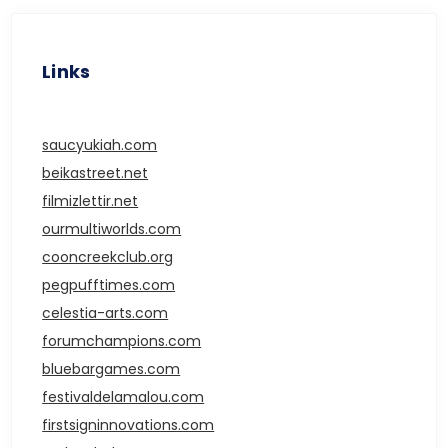
Links
saucyukiah.com
beikastreet.net
filmizlettir.net
ourmultiworlds.com
cooncreekclub.org
pegpufftimes.com
celestia-arts.com
forumchampions.com
bluebargames.com
festivaldelamalou.com
firstsigninnovations.com