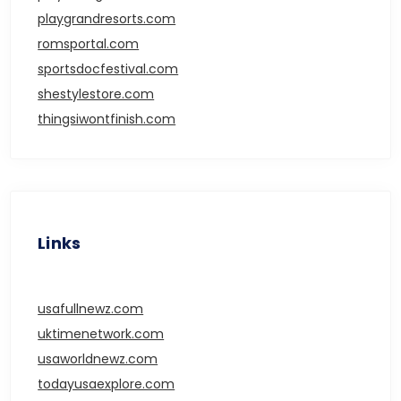
playgrandresorts.com
romsportal.com
sportsdocfestival.com
shestylestore.com
thingsiwontfinish.com
Links
usafullnewz.com
uktimenetwork.com
usaworldnewz.com
todayusaexplore.com